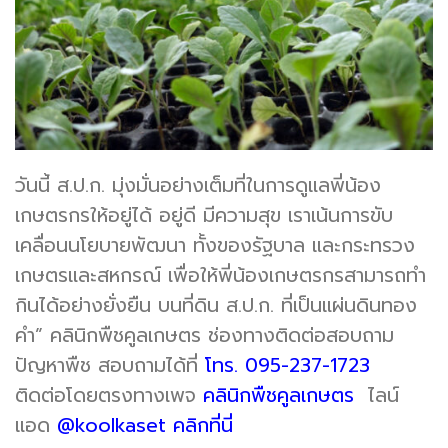
วันนี้ ส.ป.ก. มุ่งมั่นอย่างเต็มที่ในการดูแลพี่น้อง
เกษตรกรให้อยู่ได้ อยู่ดี มีความสุข เราเน้นการขับ
เคลื่อนนโยบายพัฒนา ทั้งของรัฐบาล และกระทรวง
เกษตรและสหกรณ์ เพื่อให้พี่น้องเกษตรกรสามารถทำ
กินได้อย่างยั่งยืน บนที่ดิน ส.ป.ก. ที่เป็นแผ่นดินทอง
คำ” คลินิกพืชคูลเกษตร ช่องทางติดต่อสอบถาม
ปัญหาพืช สอบถามได้ที่
โทร. 095-237-1723
ติดต่อโดยตรงทางเพจ
คลินิกพืชคูลเกษตร
ไลน์
แอด
@koolkaset คลิกที่นี่