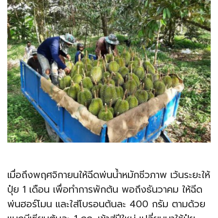
เมื่อถึงพฤศจิกายนให้ฉีดพ่นน้ำหมักชีวภาพ เว้นระยะให้
ปุ๋ย 1 เดือน เพื่อทำการพักต้น พอถึงธันวาคม ให้ฉีด
พ่นฮอร์โมน และใส่โบรอนต้นละ 400 กรัม ตามด้วย