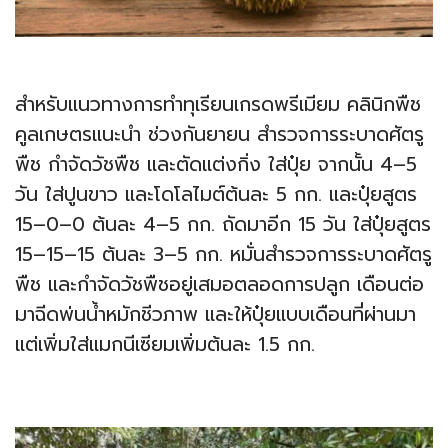
สำหรับแนวทางการทำทุเรียนเกรดพรีเมียม คลินิกพืช
คูลเกษตรแนะนำ ช่วงกันยายน สำรวจการระบาดศัตรู
พืช กำจัดวัชพืช และตัดแต่งกิ่ง ใส่ปุ๋ย จากนั้น 4–5
วัน ใส่ปูนขาว และโดโลไมต์ต้นละ 5 กก. และปุ๋ยสูตร
15–0–0 ต้นละ 4–5 กก. ถัดมาอีก 15 วัน ใส่ปุ๋ยสูตร
15–15–15 ต้นละ 3–5 กก. หมั่นสำรวจการระบาดศัตรู
พืช และกำจัดวัชพืชอยู่เสมอตลอดการปลูก เดือนต่อ
มาฉีดพ่นน้ำหมักชีวภาพ และให้ปุ๋ยแบบเดือนที่ผ่านมา
แต่เพิ่มใส่แมกนีเซียมเพิ่มต้นละ 1.5 กก.