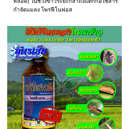
หลอด) ในช่วงข้าวระยะกล้าถึงแตกกอใช้สาร
กำจัดแมลง โพรฟีโนฟอส