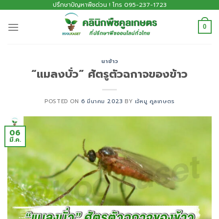
ปรึกษาปัญหาพืชด่วน ! โทร 095-237-1723
0
นาข้าว
“แมลงบั่ว” ศัตรูตัวฉกาจของข้าว
POSTED ON
6 มีนาคม 2023
BY
เจ้หมู คูลเกษตร
06
มี.ค.