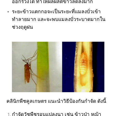
ออกรวงได้ ทำให้ผลผลิตข้าวลดลงมาก
ระยะข้าวแตกกอจะเป็นระยะที่แมลงบั่วเข้า
ทำลายมาก และจะพบแมลงบั่วระบาดมากใน
ช่วงฤดูฝน
คลินิกพืชคูลเกษตร
แนะนำวิธีป้องกันกำจัด ดังนี้
กำจัดวัชพืชรอบแปลงนา เช่น ข้าวป่า หญ้า