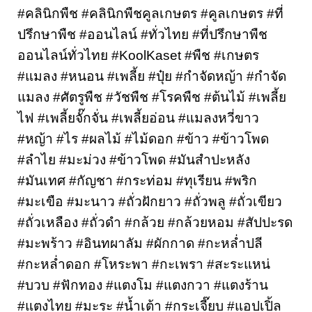
#คลินิกพืช #คลินิกพืชคูลเกษตร #คูลเกษตร #ที่
ปรึกษาพืช #ออนไลน์ #ทั่วไทย #ที่ปรึกษาพืช
ออนไลน์ทั่วไทย #KoolKaset #พืช #เกษตร 
#แมลง #หนอน #เพลี้ย #ปุ๋ย #กำจัดหญ้า #กำจัด
แมลง #ศัตรูพืช #วัชพืช #โรคพืช #ต้นไม้ #เพลี้ย
ไฟ #เพลี้ยจั๊กจั่น #เพลี้ยอ่อน #แมลงหวี่ขาว 
#หญ้า #ไร #ผลไม้ #ไม้ดอก #ข้าว #ข้าวโพด 
#ลำไย #มะม่วง #ข้าวโพด #มันสำปะหลัง 
#มันเทศ #กัญชา #กระท่อม #ทุเรียน #พริก 
#มะเขือ #มะนาว #ถั่วฝักยาว #ถั่วพลู #ถั่วเขียว 
#ถั่วเหลือง #ถั่วดำ #กล้วย #กล้วยหอม #สัปปะรด 
#มะพร้าว #อินทผาลัม #ผักกาด #กะหล่ำปลี 
#กะหล่ำดอก #โหระพา #กะเพรา #สะระแหน่ 
#บวบ #ฟักทอง #แตงโม #แตงกวา #แตงร้าน 
#แตงไทย #มะระ #น้ำเต้า #กระเจี๊ยบ #แอปเปิ้ล 