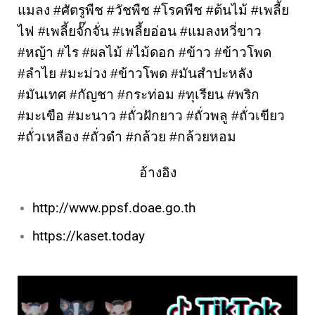
แมลง #ศัตรูพืช #วัชพืช #โรคพืช #ต้นไม้ #เพลี้ย
ไฟ #เพลี้ยจั๊กจั่น #เพลี้ยอ่อน #แมลงหวี่ขาว 
#หญ้า #ไร #ผลไม้ #ไม้ดอก 
#ข้าว #ข้าวโพด 
#ลำไย #มะม่วง #ข้าวโพด #มันสำปะหลัง 
#มันเทศ #กัญชา #กระท่อม #ทุเรียน #พริก 
#มะเขือ #มะนาว #ถั่วฝักยาว #ถั่วพลู #ถั่วเขียว 
#ถั่วเหลือง #ถั่วดำ 
#กล้วย #กล้วยหอม 
อ้างอิง
http://www.ppsf.doae.go.th
https://kaset.today