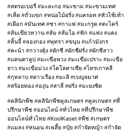
#สตรอเบอรี่ #มะละกอ #มะขาม #มะขามเทศ 
#เห็ด #ถั่วแขก #หน่อไม้ฝรั่ง #แครอท #หัวไช้เท้า 
#เผือก #มันเทศ #ชา #กาแฟ #มะกรูด #ตะไคร้ 
#ส้มเขียวหวาน #ส้ม #ส้มโอ #ฟัก #แฟง #แตง 
#ลิ้นจี้ #ลองกอง #พุทรา #ขนุน #แก้วมังกร 
#คะน้า #กวางตุ้ง #ผักชี #ผักชีฝรั่ง #ผักชีลาว 
#แคนตาลูป #มะเขือพวง #มะเขือเปราะ #มะเขือ
ยาว #มะเขือม่วง #โคโลคาเซีย #ไทรเกาหลี 
#กุหลาบ #ดาวเรือง #มะลิ #เบญจมาศ 
#สร้อยทอง #องุ่น #สาลี่ #ฝรั่ง #มะยงชิด
#คลินิกพืช #คลินิกพืชคูลเกษตร #คูลเกษตร #ที่
ปรึกษาพืช #ออนไลน์ #ทั่วไทย #ที่ปรึกษาพืช
ออนไลน์ทั่วไทย #KoolKaset #พืช #เกษตร 
#แมลง #หนอน #เพลี้ย #ปุ๋ย #กำจัดหญ้า #กำจัด