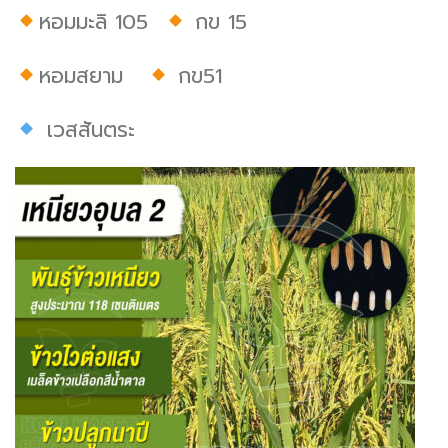
หอมมะลิ 105
กข 15
หอมสยาม
กข51
เวสสันตระ