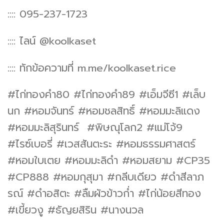
:::: 095-237-1723
:::: ไลน์ @koolkaset
:::: ทักข้อความที่ m.me/koolkaset.rice
#ไก่ทองคำ80 #ไก่ทองคำ89 #เอ็มจีซี1 #เล็บ
นก #หอมจันทร์ #หอมชลสิทธิ์ #หอมมะลิแดง
#หอมมะลิสุรินทร์ #พิษณุโลก2 #แม่โจ้9
#ไรซ์เบอรี่ #เวสสันตะระ #หอมธรรมศาสตร์
#หอมใบเตย #หอมมะลิดำ #หอมสยาม #CP35
#CP888 #หอมกุสุมา #กลีบเดียว #ดำสีลาภ
รณ์ #ดำอสิตะ #ลืมผัวข้าวก่ำ #ไก่น้อยสีทอง
#เขี้ยวงู #ธัญยสิริน #นางนวล