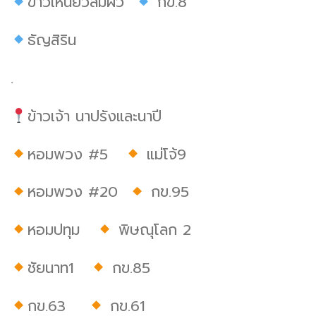
ข้าวเหนียวลืมผัว
กข.8
ธัญสิริน
.
ข้าวเจ้า นาปรังและนาปี
หอมพวง #5
แม่โจ้9
หอมพวง #20
กข.95
หอมปทุม
พิษณุโลก 2
ชัยนาท1
กข.85
กข.63
กข.61