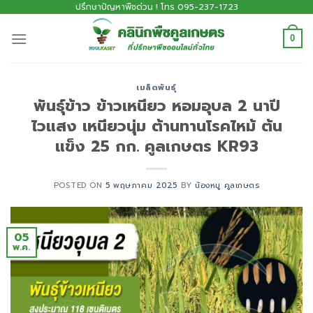
ปรึกษาปัญหาพืชด่วน ! โทร 095-237-1723
0
เมล็ดพันธุ์
พันธุ์​ข้าว ข้าวเหนียว หอมอุบล 2 นาปี
ไวแสง เหนียวนุ่ม ต้านทานโรคไหม้ ต้น
แข็ง 25 กก. คูลเกษตร KR93
POSTED ON
5 พฤษภาคม 2025
BY
น้องหมู คูลเกษตร
05
พ.ค.