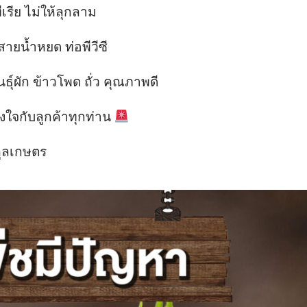
เรีย ไม่ให้ลุกลาม
ายน้ำหยด ท่อพีวีซี
นธุ์ผัก ข้าวโพด ถั่ว คุณภาพดี
ิงใจกับลูกค้าทุกท่าน
คูลเกษตร