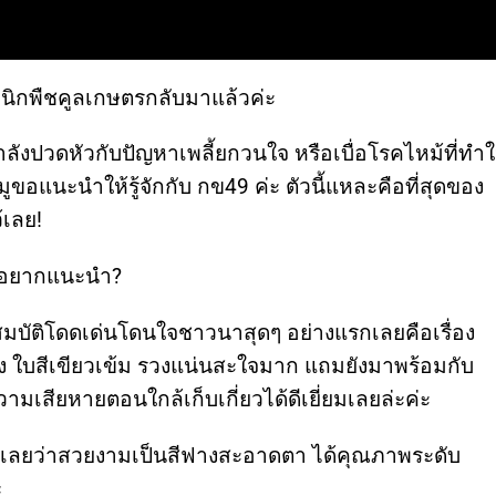
ินิกพืชคูลเกษตรกลับมาแล้วค่ะ
กำลังปวดหัวกับปัญหาเพลี้ยกวนใจ หรือเบื่อโรคไหม้ที่ทำใ
ูขอแนะนำให้รู้จักกับ กข49 ค่ะ ตัวนี้แหละคือที่สุดของ
้เลย!
หมูอยากแนะนำ?
ณสมบัติโดดเด่นโดนใจชาวนาสุดๆ อย่างแรกเลยคือเรื่อง
้ง ใบสีเขียวเข้ม รวงแน่นสะใจมาก แถมยังมาพร้อมกับ
วามเสียหายตอนใกล้เก็บเกี่ยวได้ดีเยี่ยมเลยล่ะค่ะ
เลยว่าสวยงามเป็นสีฟางสะอาดตา ได้คุณภาพระดับ
ะ