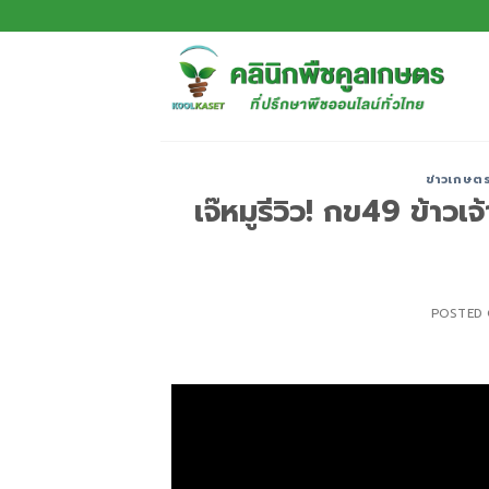
ข่าวเกษต
เจ๊หมูรีวิว! กข49 ข้าวเจ
POSTED