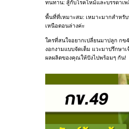
ทนทาน: สู้กับโรคไหม้และบรรดาเพลี้
พื้นที่ที่เหมาะสม: เหมาะมากสำห
เหนือตอนล่างค่ะ
ใครที่สนใจอยากเปลี่ยนมาปลูก กข4
งอกงามแบบจัดเต็ม แวะมาปรึกษาเจ๊
ผลผลิตของคุณให้ปังไปพร้อมๆ กัน!