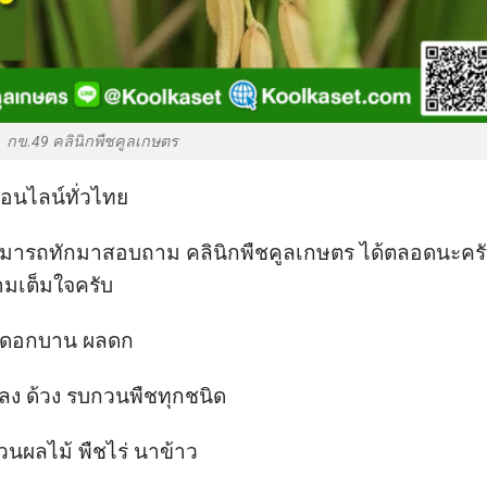
กข.49 คลินิกพืชคูลเกษตร
ออนไลน์ทั่วไทย
 สามารถทักมาสอบถาม คลินิกพืชคูลเกษตร ได้ตลอดนะคร
ามเต็มใจครับ
ยว ดอกบาน ผลดก
มลง ด้วง รบกวนพืชทุกชนิด
นผลไม้ พืชไร่ นาข้าว