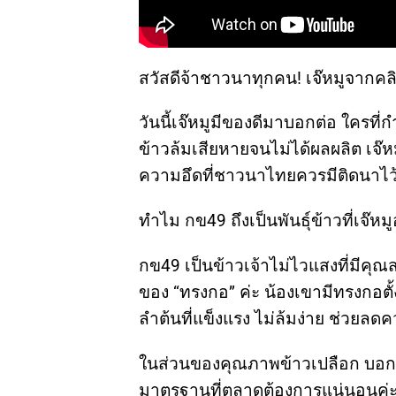
สวัสดีจ้าชาวนาทุกคน! เจ๊หมูจากคล
วันนี้เจ๊หมูมีของดีมาบอกต่อ ใครที่
ข้าวล้มเสียหายจนไม่ได้ผลผลิต เจ๊หม
ความอึดที่ชาวนาไทยควรมีติดนาไว
ทำไม กข49 ถึงเป็นพันธุ์ข้าวที่เจ๊
กข49 เป็นข้าวเจ้าไม่ไวแสงที่มีคุ
ของ “ทรงกอ” ค่ะ น้องเขามีทรงกอตั
ลำต้นที่แข็งแรง ไม่ล้มง่าย ช่วยลดค
ในส่วนของคุณภาพข้าวเปลือก บอก
มาตรฐานที่ตลาดต้องการแน่นอนค่