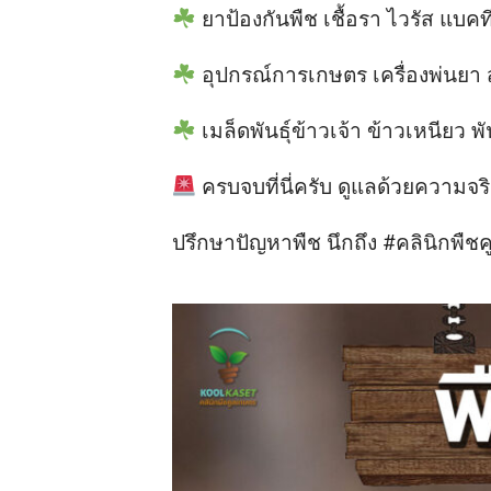
ยาป้องกันพืช เชื้อรา ไวรัส แบคที
อุปกรณ์การเกษตร เครื่องพ่นยา ส
เมล็ดพันธุ์ข้าวเจ้า ข้าวเหนียว พั
ครบจบที่นี่ครับ ดูแลด้วยความจร
ปรึกษาปัญหาพืช นึกถึง #คลินิกพืช