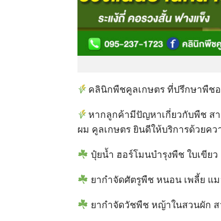
คลินิกพืชคูลเกษตร ที่ปรึกษาพืช
หากลูกค้ามีปัญหาเกี่ยวกับพืช
ผม คูลเกษตร ยินดีให้บริการด้วยคว
ปุ๋ยน้ำ ฮอร์โมนบำรุงพืช ใบเขี
ยากำจัดศัตรูพืช หนอน เพลี้ย แ
ยากำจัดวัชพืช หญ้าในสวนผัก สว