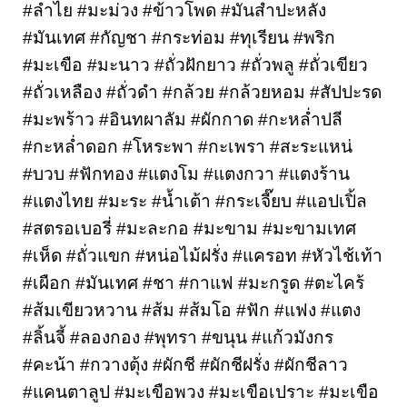
#ลำไย #มะม่วง #ข้าวโพด #มันสำปะหลัง 
#มันเทศ #กัญชา #กระท่อม #ทุเรียน #พริก 
#มะเขือ #มะนาว #ถั่วฝักยาว #ถั่วพลู #ถั่วเขียว 
#ถั่วเหลือง #ถั่วดำ #กล้วย #กล้วยหอม #สัปปะรด 
#มะพร้าว #อินทผาลัม #ผักกาด #กะหล่ำปลี 
#กะหล่ำดอก #โหระพา #กะเพรา #สะระแหน่ 
#บวบ #ฟักทอง #แตงโม #แตงกวา #แตงร้าน 
#แตงไทย #มะระ #น้ำเต้า #กระเจี๊ยบ #แอปเปิ้ล 
#สตรอเบอรี่ #มะละกอ #มะขาม #มะขามเทศ 
#เห็ด #ถั่วแขก #หน่อไม้ฝรั่ง #แครอท #หัวไช้เท้า 
#เผือก #มันเทศ #ชา #กาแฟ #มะกรูด #ตะไคร้ 
#ส้มเขียวหวาน #ส้ม #ส้มโอ #ฟัก #แฟง #แตง 
#ลิ้นจี้ #ลองกอง #พุทรา #ขนุน #แก้วมังกร 
#คะน้า #กวางตุ้ง #ผักชี #ผักชีฝรั่ง #ผักชีลาว 
#แคนตาลูป #มะเขือพวง #มะเขือเปราะ #มะเขือ