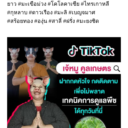
ยาว #มะเขือม่วง #โคโลคาเซีย #ไทรเกาหลี 
#กุหลาบ #ดาวเรือง #มะลิ #เบญจมาศ 
#สร้อยทอง #องุ่น #สาลี่ #ฝรั่ง #มะยงชิด