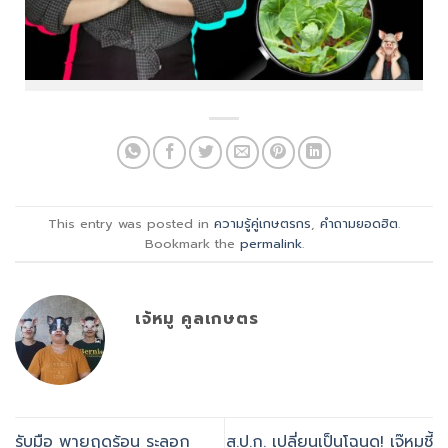
This entry was posted in
ความรู้คู่เกษตรกร
,
คำถามยอดฮิต
.
Bookmark the
permalink
.
เจ้หมู คูลเกษตร
รับมือ พายุฤดูร้อน ระลอก
ส.ป.ก. เปลี่ยนเป็นโฉนด! เจ๊หมูชี้