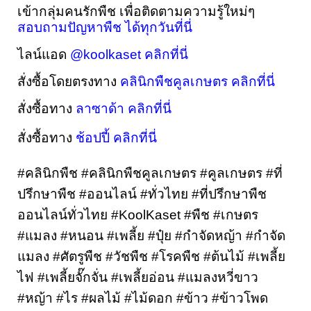
เข้ากลุ่มคนรักพืช เพื่อติดตามความรู้ใหม่ๆ 
สอบถามปัญหาพืช ได้ทุกวันที่นี่
ไลน์แอด 
@koolkaset คลิกที่นี่
สั่งซื้อโดยตรงทาง 
คลินิกพืชคูลเกษตร คลิกที่นี่
สั่งซื้อทาง 
ลาซาด้า คลิกที่นี่
สั่งซื้อทาง 
ช้อปปี้ คลิกที่นี่
#คลินิกพืช #คลินิกพืชคูลเกษตร #คูลเกษตร #ที่
ปรึกษาพืช #ออนไลน์ #ทั่วไทย #ที่ปรึกษาพืช
ออนไลน์ทั่วไทย #KoolKaset #พืช #เกษตร 
#แมลง #หนอน #เพลี้ย #ปุ๋ย #กำจัดหญ้า #กำจัด
แมลง #ศัตรูพืช #วัชพืช #โรคพืช #ต้นไม้ #เพลี้ย
ไฟ #เพลี้ยจั๊กจั่น #เพลี้ยอ่อน #แมลงหวี่ขาว 
#หญ้า #ไร #ผลไม้ #ไม้ดอก #ข้าว #ข้าวโพด 