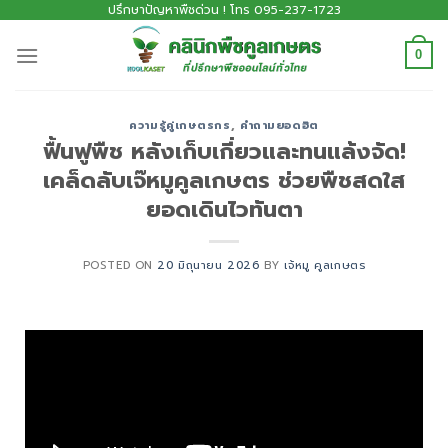
ปรึกษาปัญหาพืชด่วน ! โทร 095-237-1723
0
ความรู้คู่เกษตรกร
,
คำถามยอดฮิต
ฟื้นฟูพืช หลังเก็บเกี่ยวและทนแล้งจัด!
เคล็ดลับเจ๊หมูคูลเกษตร ช่วยพืชสดใส
ยอดเดินไวทันตา
POSTED ON
20 มิถุนายน 2026
BY
เจ้หมู คูลเกษตร