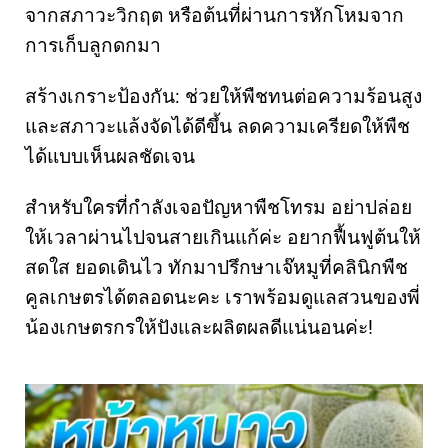
จากสภาวะวิกฤต หรือต้นที่ผ่านการหักโหมจาก
การเก็บลูกดกมา
สร้างเกราะป้องกัน: ช่วยให้พืชทนต่อความร้อนสูง
และสภาวะแล้งจัดได้ดีขึ้น ลดความเครียดให้พืช
ได้แบบเห็นผลชัดเจน
สำหรับใครที่กำลังเจอปัญหาพืชโทรม อย่าปล่อย
ให้เวลาผ่านไปจนสายเกินแก้ค่ะ อยากฟื้นฟูต้นให้
สดใส ยอดเดินไว ทักมาปรึกษาเจ๊หมูที่คลินิกพืช
คูลเกษตรได้ตลอดนะคะ เราพร้อมดูแลสวนของพี่
น้องเกษตรกรให้ปังและผลิตผลดีแน่นอนค่ะ!