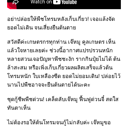
อย่าปล่อยให้พืชโทรมหลังเก็บเกี่ยว! เจอแล้งจัด
ยอดไม่เดิน จนเสี่ยงยืนต้นตาย
สวัสดีค่ะเกษตรกรทุกท่าน เจ๊หมู คูลเกษตร เห็น
แล้วใจหายเลยค่ะ ช่วงนี้อากาศแปรปรวนหนัก
หลายสวนเจอปัญหาพืชชะงัก รากกินปุ๋ยไม่ได้ ต้น
ล้าสะสม หรือเพิ่งเก็บเกี่ยวผลผลิตเสร็จแล้วต้น
โทรมหนัก ใบเหลืองซีด ยอดไม่ยอมเดิน! ปล่อยไว้
นานไปพืชอาจจะยืนต้นตายได้นะคะ
ชุดกู้ชีพพืชด่วน! เคล็ดลับเจ๊หมู ฟื้นฟูด่วนจี๋ สดใส
ทันตาเห็น
ไม่ต้องรอให้ต้นโทรมจนกู้ไม่กลับค่ะ เจ๊หมูขอ