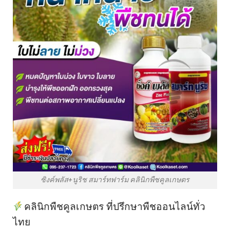
ซิงค์พลัส+นูริช สมาร์ทฟาร์ม คลินิกพืชคูลเกษตร
คลินิกพืชคูลเกษตร ที่ปรึกษาพืชออนไลน์ทั่ว
ไทย