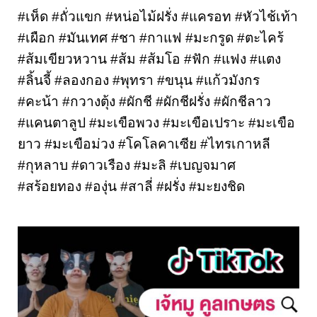
#เห็ด #ถั่วแขก #หน่อไม้ฝรั่ง #แครอท #หัวไช้เท้า 
#เผือก #มันเทศ #ชา #กาแฟ #มะกรูด #ตะไคร้ 
#ส้มเขียวหวาน #ส้ม #ส้มโอ #ฟัก #แฟง #แตง 
#ลิ้นจี้ #ลองกอง #พุทรา #ขนุน #แก้วมังกร 
#คะน้า #กวางตุ้ง #ผักชี #ผักชีฝรั่ง #ผักชีลาว 
#แคนตาลูป #มะเขือพวง #มะเขือเปราะ #มะเขือ
ยาว #มะเขือม่วง #โคโลคาเซีย #ไทรเกาหลี 
#กุหลาบ #ดาวเรือง #มะลิ #เบญจมาศ 
#สร้อยทอง #องุ่น #สาลี่ #ฝรั่ง #มะยงชิด