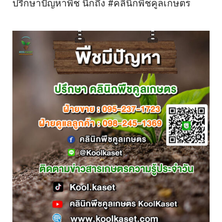
ปรึกษาปัญหาพืช นึกถึง #คลินิกพืชคูลเกษตร