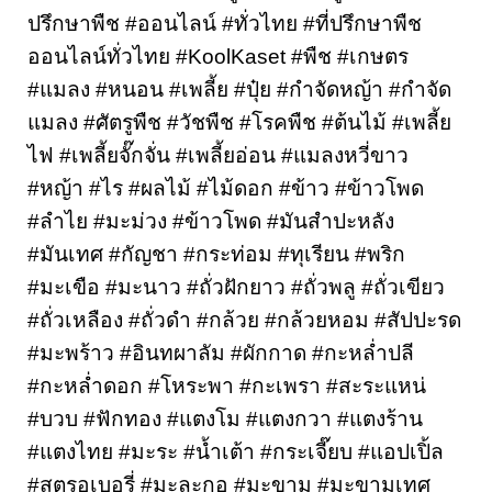
ปรึกษาพืช #ออนไลน์ #ทั่วไทย #ที่ปรึกษาพืช
ออนไลน์ทั่วไทย #KoolKaset #พืช #เกษตร 
#แมลง #หนอน #เพลี้ย #ปุ๋ย #กำจัดหญ้า #กำจัด
แมลง #ศัตรูพืช #วัชพืช #โรคพืช #ต้นไม้ #เพลี้ย
ไฟ #เพลี้ยจั๊กจั่น #เพลี้ยอ่อน #แมลงหวี่ขาว 
#หญ้า #ไร #ผลไม้ #ไม้ดอก #ข้าว #ข้าวโพด 
#ลำไย #มะม่วง #ข้าวโพด #มันสำปะหลัง 
#มันเทศ #กัญชา #กระท่อม #ทุเรียน #พริก 
#มะเขือ #มะนาว #ถั่วฝักยาว #ถั่วพลู #ถั่วเขียว 
#ถั่วเหลือง #ถั่วดำ #กล้วย #กล้วยหอม #สัปปะรด 
#มะพร้าว #อินทผาลัม #ผักกาด #กะหล่ำปลี 
#กะหล่ำดอก #โหระพา #กะเพรา #สะระแหน่ 
#บวบ #ฟักทอง #แตงโม #แตงกวา #แตงร้าน 
#แตงไทย #มะระ #น้ำเต้า #กระเจี๊ยบ #แอปเปิ้ล 
#สตรอเบอรี่ #มะละกอ #มะขาม #มะขามเทศ 