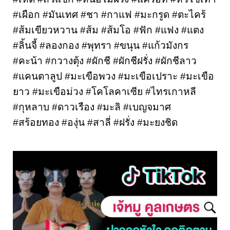
#เผือก #มันเทศ #ชา #กาแฟ #มะกรูด #ตะไคร้ 
#ส้มเขียวหวาน #ส้ม #ส้มโอ #ฟัก #แฟง #แตง 
#ลิ้นจี้ #ลองกอง #พุทรา #ขนุน #แก้วมังกร 
#คะน้า #กวางตุ้ง #ผักชี #ผักชีฝรั่ง #ผักชีลาว 
#แคนตาลูป #มะเขือพวง #มะเขือเปราะ #มะเขือ
ยาว #มะเขือม่วง #โคโลคาเซีย #ไทรเกาหลี 
#กุหลาบ #ดาวเรือง #มะลิ #เบญจมาศ 
#สร้อยทอง #องุ่น #สาลี่ #ฝรั่ง #มะยงชิด