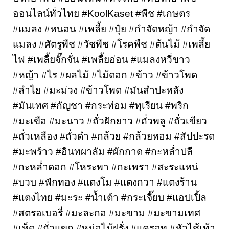
ออนไลน์ทั่วไทย #KoolKaset #พืช #เกษตร 
#แมลง #หนอน #เพลี้ย #ปุ๋ย #กำจัดหญ้า #กำจัด
แมลง #ศัตรูพืช #วัชพืช #โรคพืช #ต้นไม้ #เพลี้ย
ไฟ #เพลี้ยจั๊กจั่น #เพลี้ยอ่อน #แมลงหวี่ขาว 
#หญ้า #ไร #ผลไม้ #ไม้ดอก #ข้าว #ข้าวโพด 
#ลำไย #มะม่วง #ข้าวโพด #มันสำปะหลัง 
#มันเทศ #กัญชา #กระท่อม #ทุเรียน #พริก 
#มะเขือ #มะนาว #ถั่วฝักยาว #ถั่วพลู #ถั่วเขียว 
#ถั่วเหลือง #ถั่วดำ #กล้วย #กล้วยหอม #สัปปะรด 
#มะพร้าว #อินทผาลัม #ผักกาด #กะหล่ำปลี 
#กะหล่ำดอก #โหระพา #กะเพรา #สะระแหน่ 
#บวบ #ฟักทอง #แตงโม #แตงกวา #แตงร้าน 
#แตงไทย #มะระ #น้ำเต้า #กระเจี๊ยบ #แอปเปิ้ล 
#สตรอเบอรี่ #มะละกอ #มะขาม #มะขามเทศ 
#เห็ด #ถั่วแขก #หน่อไม้ฝรั่ง #แครอท #หัวไช้เท้า 