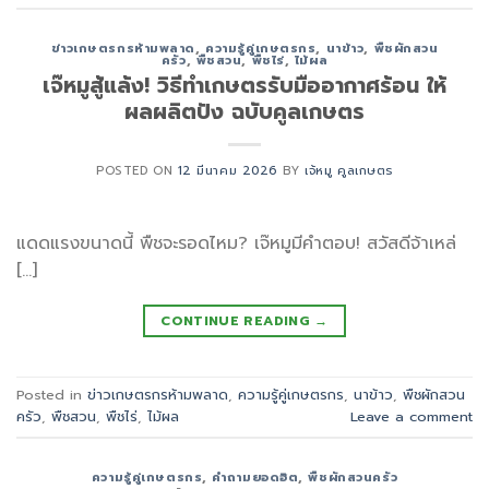
ข่าวเกษตรกรห้ามพลาด
,
ความรู้คู่เกษตรกร
,
นาข้าว
,
พืชผักสวน
ครัว
,
พืชสวน
,
พืชไร่
,
ไม้ผล
เจ๊หมูสู้แล้ง! วิธีทำเกษตรรับมืออากาศร้อน ให้
ผลผลิตปัง ฉบับคูลเกษตร
POSTED ON
12 มีนาคม 2026
BY
เจ้หมู คูลเกษตร
แดดแรงขนาดนี้ พืชจะรอดไหม? เจ๊หมูมีคำตอบ! สวัสดีจ้าเหล่
[…]
CONTINUE READING
→
Posted in
ข่าวเกษตรกรห้ามพลาด
,
ความรู้คู่เกษตรกร
,
นาข้าว
,
พืชผักสวน
ครัว
,
พืชสวน
,
พืชไร่
,
ไม้ผล
Leave a comment
ความรู้คู่เกษตรกร
,
คำถามยอดฮิต
,
พืชผักสวนครัว