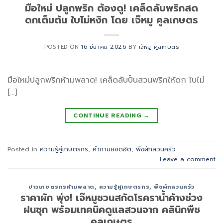
มือใหม่ ปลูกพริก ต้องดู! เคล็ดลับพริกสด
ดกเต็มต้น ใบไม่หงิก โดย เจ๊หมู คูลเกษตร
POSTED ON
16 มีนาคม 2026
BY
เจ้หมู คูลเกษตร
มือใหม่ปลูกพริกห้ามพลาด! เคล็ดลับปั้นสวนพริกให้ดก ใบไม่
[…]
CONTINUE READING
→
Posted in
ความรู้คู่เกษตรกร
,
คำถามยอดฮิต
,
พืชผักสวนครัว
Leave a comment
ข่าวเกษตรกรห้ามพลาด
,
ความรู้คู่เกษตรกร
,
พืชผักสวนครัว
ราคาผัก พุ่ง! เจ๊หมูชวนสกัดโรคราน้ำค้างช่วง
ฝนชุก พร้อมเทคนิคดูแลสวนจาก คลินิกพืช
คูลเกษตร