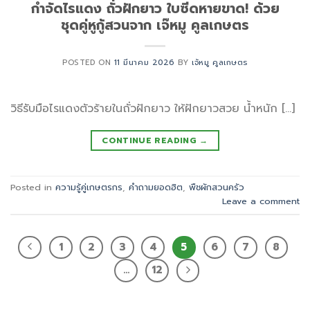
กำจัดไรแดง ถั่วฝักยาว ใบซีดหายขาด! ด้วย
ชุดคู่หูกู้สวนจาก เจ๊หมู คูลเกษตร
POSTED ON
11 มีนาคม 2026
BY
เจ้หมู คูลเกษตร
วิธีรับมือไรแดงตัวร้ายในถั่วฝักยาว ให้ฝักยาวสวย น้ำหนัก […]
CONTINUE READING
→
Posted in
ความรู้คู่เกษตรกร
,
คำถามยอดฮิต
,
พืชผักสวนครัว
Leave a comment
1
2
3
4
5
6
7
8
…
12