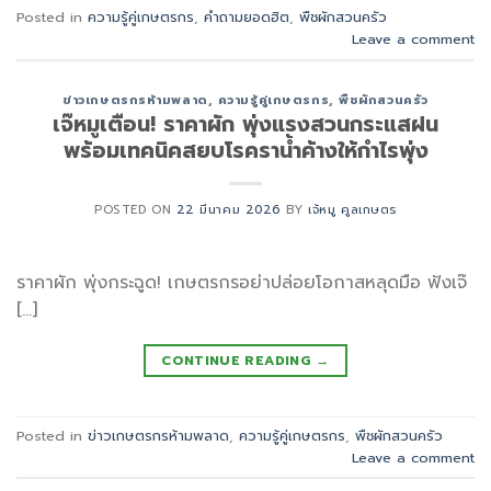
Posted in
ความรู้คู่เกษตรกร
,
คำถามยอดฮิต
,
พืชผักสวนครัว
Leave a comment
ข่าวเกษตรกรห้ามพลาด
,
ความรู้คู่เกษตรกร
,
พืชผักสวนครัว
เจ๊หมูเตือน! ราคาผัก พุ่งแรงสวนกระแสฝน
พร้อมเทคนิคสยบโรคราน้ำค้างให้กำไรพุ่ง
POSTED ON
22 มีนาคม 2026
BY
เจ้หมู คูลเกษตร
ราคาผัก พุ่งกระฉูด! เกษตรกรอย่าปล่อยโอกาสหลุดมือ ฟังเจ๊
[…]
CONTINUE READING
→
Posted in
ข่าวเกษตรกรห้ามพลาด
,
ความรู้คู่เกษตรกร
,
พืชผักสวนครัว
Leave a comment