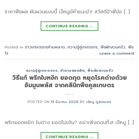
ราคาพืชผล ผันผวนแบบนี้ เจ๊หมูมีคำแนะนำ! สวัสดีจ้าพี่น้อ […]
CONTINUE READING
→
Posted in
ข่าวเกษตรกรห้ามพลาด
,
ความรู้คู่เกษตรกร
,
พืชผักสวนครัว
,
พืช
ไร่
Leave a comment
ความรู้คู่เกษตรกร
,
คำถามยอดฮิต
,
พืชผักสวนครัว
วิธีแก้ พริกใบหงิก ยอดกุด หยุดโรคด่างด้วย
อิมมูนพลัส จากคลินิกพืชคูลเกษตร
POSTED ON
13 มีนาคม 2026
BY
เจ้หมู คูลเกษตร
พริกยอดหยิก ใบด่าง ยอดไม่เดิน? อย่าเพิ่งถอนทิ้ง! เจ๊หมู […]
CONTINUE READING
→