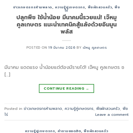
ข่าวเกษตรกรห้ามพลาด
,
ความรู้คู่เกษตรกร
,
พืชผักสวนครัว
,
พืช
ไร่
ปลูกพืช ใช้น้ำน้อย มีนาคมนี้รวยแน่! เจ๊หมู
คูลเกษตร แนะนำเทคนิคสู้แล้งด้วยอิมมูน
พลัส
POSTED ON
19 มีนาคม 2026
BY
เจ้หมู คูลเกษตร
มีนาคม แดดแรง น้ำน้อยแต่ต้องมีรายได้! เจ๊หมู คูลเกษตร ช
[…]
CONTINUE READING
→
Posted in
ข่าวเกษตรกรห้ามพลาด
,
ความรู้คู่เกษตรกร
,
พืชผักสวนครัว
,
พืช
ไร่
Leave a comment
ความรู้คู่เกษตรกร
,
คำถามยอดฮิต
,
พืชผักสวนครัว