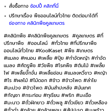
สั่งซื้อทาง
ช้อปปี้ คลิกที่นี่
ปรึกษาเรื่อง พืชออนไลน์ทั่วไทย ติดต่อมาได้ที่
ช่องทาง คลินิกพืชคูลเกษตร
#คลินิกพืช #คลินิกพืชคูลเกษตร #คูลเกษตร #ที่
ปรึกษาพืช #ออนไลน์ #ทั่วไทย #ที่ปรึกษาพืช
ออนไลน์ทั่วไทย #KoolKaset #พืช #เกษตร
#แมลง #หนอน #เพลี้ย #ปุ๋ย #กำจัดหญ้า #กำจัด
แมลง #ศัตรูพืช #วัชพืช #โรคพืช #ต้นไม้ #เพลี้ย
ไฟ #เพลี้ยจั๊กจั่น #เพลี้ยอ่อน #แมลงหวี่ขาว #หญ้า
#ไร #ผลไม้ #ไม้ดอก #ข้าว #ข้าวโพด #ลำไย
#มะม่วง #ข้าวโพด #มันสำปะหลัง #มันเทศ
#กัญชา #กระท่อม #ทุเรียน #พริก #มะเขือ
#มะนาว #ถั่วฝักยาว #ถั่วพลู #ถั่วเขียว #ถั่วเหลือง
#ถั่วดำ #กล้วย #กล้วยหอม #สัปปะรด #มะพร้าว