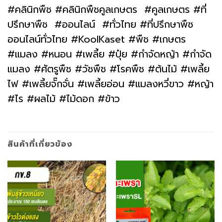
#คลินิกพืช #คลินิกพืชคูลเกษตร #คูลเกษตร #ที่
ปรึกษาพืช #ออนไลน์ #ทั่วไทย #ที่ปรึกษาพืช
ออนไลน์ทั่วไทย #KoolKaset #พืช #เกษตร
#แมลง #หนอน #เพลี้ย #ปุ๋ย #กำจัดหญ้า #กำจัด
แมลง #ศัตรูพืช #วัชพืช #โรคพืช #ต้นไม้ #เพลี้ย
ไฟ #เพลี้ยจั๊กจั่น #เพลี้ยอ่อน #แมลงหวี่ขาว #หญ้า
#ไร #ผลไม้ #ไม้ดอก #ข้าว
สินค้าที่เกี่ยวข้อง