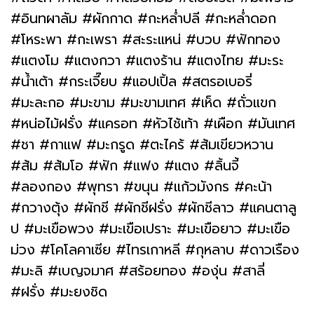
#อินทผาลัม #ผักกาด #กะหล่ำปลี #กะหล่ำดอก
#โหระพา #กะเพรา #สะระแหน่ #บวบ #ฟักทอง
#แตงโม #แตงกวา #แตงร้าน #แตงไทย #มะระ
#น้ำเต้า #กระเจี๊ยบ #แอปเปิ้ล #สตรอเบอรี่
#มะละกอ #มะขาม #มะขามเทศ #เห็ด #ถั่วแขก
#หน่อไม้ฝรั่ง #แครอท #หัวไช้เท้า #เผือก #มันเทศ
#ชา #กาแฟ #มะกรูด #ตะไคร้ #ส้มเขียวหวาน
#ส้ม #ส้มโอ #ฟัก #แฟง #แตง #ลิ้นจี้
#ลองกอง #พุทรา #ขนุน #แก้วมังกร #คะน้า
#กวางตุ้ง #ผักชี #ผักชีฝรั่ง #ผักชีลาว #แคนตาลู
ป #มะเขือพวง #มะเขือเปราะ #มะเขือยาว #มะเขือ
ม่วง #โคโลคาเซีย #ไทรเกาหลี #กุหลาบ #ดาวเรือง
#มะลิ #เบญจมาศ #สร้อยทอง #องุ่น #สาลี่
#ฝรั่ง #มะยงชิด