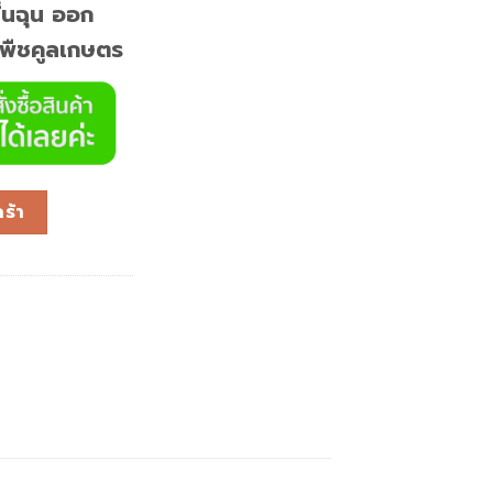
ิ่นฉุน ออก
ิกพืชคูลเกษตร
ร้า