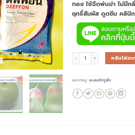
ทอง ใช้ฉีดพ่นฆ่า ไม่มีกล
ฤทธิ์สัมผัส ดูดซึม คลิน
หยิบใส่ตะก
หมวดหมู่:
แมลงศัตรูพืช