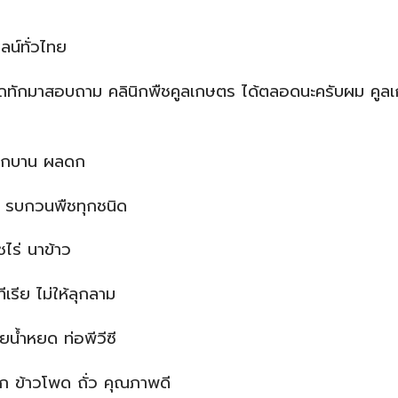
ลน์ทั่วไทย
ารถทักมาสอบถาม คลินิกพืชคูลเกษตร ได้ตลอดนะครับผม คูลเ
ดอกบาน ผลดก
ง รบกวนพืชทุกชนิด
ไร่ นาข้าว
เรีย ไม่ให้ลุกลาม
น้ำหยด ท่อพีวีซี
์ผัก ข้าวโพด ถั่ว คุณภาพดี