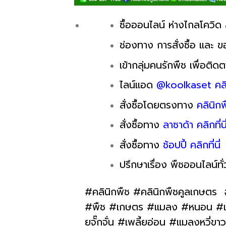
ซื้อออนไลน์ ห่างไกลโควิด 
ช่องทาง การสั่งซื้อ และ ข
เข้ากลุ่มคนรักพืช เพื่อติด
ไลน์แอด
@koolkaset คลิกท
สั่งซื้อโดยตรงทาง
คลินิกพ
สั่งซื้อทาง
ลาซาด้า คลิกที่นี
สั่งซื้อทาง
ช้อปปี้ คลิกที่นี่
ปรึกษาเรื่อง พืชออนไลน์ทั่
#คลินิกพืช #คลินิกพืชคูลเกษตร 
#พืช #เกษตร #แมลง #หนอน #เพลี้
ยจั๊กจั่น #เพลี้ยอ่อน #แมลงหวี