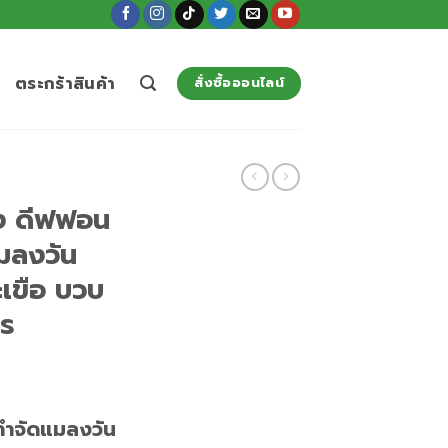
ตระกร้าสินค้า
สั่งซื้อออนไลน์
ง ดีฟฟอน
มลงวัน
เขือ บวบ
ตร
กำจัดแมลงวัน