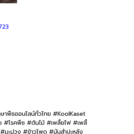
723
ึกษาพืชออนไลน์ทั่วไทย #KoolKaset
#โรคพืช #ต้นไม้ #เพลี้ยไฟ #เพลี้
ย #มะม่วง #ข้าวโพด #มันสำปะหลัง