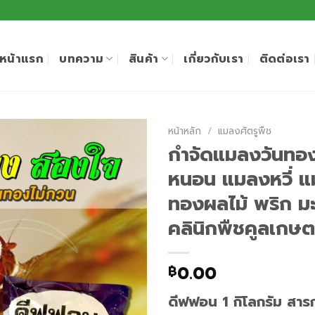
หน้าแรก
บทความ
สินค้า
เกี่ยวกับเรา
ติดต่อเรา
หน้าหลัก
/
แมลงศัตรูพืช
กำจัดแมลงวันทอ
หนอน แมลงหวี่ แ
ทองผลไม้ พริก มะ
คลินิกพืชคูลเกษ
0.00
฿
ดีฟฟอน 1 กิโลกรัม สาร