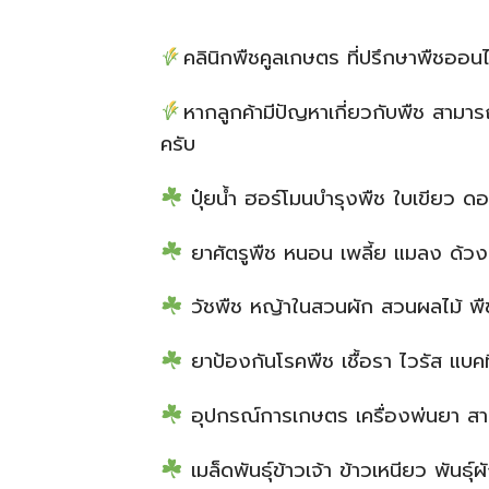
คลินิกพืชคูลเกษตร ที่ปรึกษาพืชออนไ
หากลูกค้ามีปัญหาเกี่ยวกับพืช สาม
ครับ
ปุ๋ยน้ำ ฮอร์โมนบำรุงพืช ใบเขียว 
ยาศัตรูพืช หนอน เพลี้ย แมลง ด้ว
วัชพืช หญ้าในสวนผัก สวนผลไม้ พืช
ยาป้องกันโรคพืช เชื้อรา ไวรัส แบคที
อุปกรณ์การเกษตร เครื่องพ่นยา สาย
เมล็ดพันธุ์ข้าวเจ้า ข้าวเหนียว พันธุ