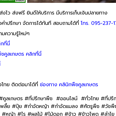
ส่งไว ส่งฟรี ยินดีให้บริการ มีบริการเก็บเงินปลายทาง
อคำปรึกษา จัดการได้ทันที สอบถามได้ที่
โทร. 095-237-1
ตามความรู้ใหม่ๆ
ี่นี่
ืชคูลเกษตร คลิกที่นี่
่
วไทย ติดต่อมาได้ที่
ช่องทาง คลินิกพืชคูลเกษตร
#คูลเกษตร #ที่ปรึกษาพืช #ออนไลน์ #ทั่วไทย #ที่ปร
ย #ปุ๋ย #กำจัดหญ้า #กำจัดแมลง #ศัตรูพืช #วัชพืช 
่ขาว #หญ้า #ไร #ผลไม้ #ไม้ดอก #ข้าว #ข้าวโพด #ลำไ