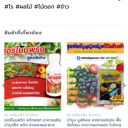
#ไร #ผลไม้ #ไม้ดอก #ข้าว
สินค้าที่เกี่ยวข้อง
ปุ๋ย ฮอร์โมนพืช สารจับใบ
ปุ๋ย ฮอร์โมนพืช สารจับใบ
ฮอร์โมนพริก พริกฮอท อาหารเสริม
บำรุง บูสท์เอส สาหร่ายเข้มข้น ฟื้น
บำรุงพืช พริก ช่วยสะสมอาหาร
ต้นโทรม เร่งการแตกยอด ใบใหญ่