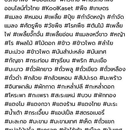
ออนไลน์ทั่วไทย #KoolKaset #พืช #เกษตร
#แมลง #หนอน #เพลี้ย #ปุ๋ย #กำจัดหญ้า #กำจัด
แมลง #ศัตรูพืช #วัชพืช #โรคพืช #ต้นไม้ #เพลี้ย
ไฟ #เพลี้ยจั๊กจั่น #เพลี้ยอ่อน #แมลงหวี่ขาว #หญ้า
#ไร #ผลไม้ #ไม้ดอก #ข้าว #ข้าวโพด #ลำไย
#มะม่วง #ข้าวโพด #มันสำปะหลัง #มันเทศ
#กัญชา #กระท่อม #ทุเรียน #พริก #มะเขือ
#มะนาว #ถั่วฝักยาว #ถั่วพลู #ถั่วเขียว #ถั่วเหลือง
#ถั่วดำ #กล้วย #กล้วยหอม #สัปปะรด #มะพร้าว
#อินทผาลัม #ผักกาด #กะหล่ำปลี #กะหล่ำดอก
#โหระพา #กะเพรา #สะระแหน่ #บวบ #ฟักทอง
#แตงโม #แตงกวา #แตงร้าน #แตงไทย #มะระ
#น้ำเต้า #กระเจี๊ยบ #แอปเปิ้ล #สตรอเบอรี่
#มะละกอ #มะขาม #มะขามเทศ #เห็ด #ถั่วแขก