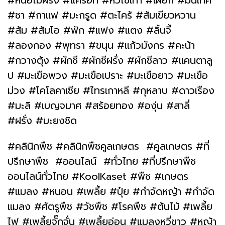
#หน่อไม้ฝรั่ง #แครอท #หัวไช้เท้า #เผือก #มันเทศ
#ชา #กาแฟ #มะกรูด #ตะไคร้ #ส้มเขียวหวาน
#ส้ม #ส้มโอ #ฟัก #แฟง #แตง #ลิ้นจี้
#ลองกอง #พุทรา #ขนุน #แก้วมังกร #คะน้า
#กวางตุ้ง #ผักชี #ผักชีฝรั่ง #ผักชีลาว #แคนตาลู
ป #มะเขือพวง #มะเขือเปราะ #มะเขือยาว #มะเขือ
ม่วง #โคโลคาเซีย #ไทรเกาหลี #กุหลาบ #ดาวเรือง
#มะลิ #เบญจมาศ #สร้อยทอง #องุ่น #สาลี่
#ฝรั่ง #มะยงชิด
#คลินิกพืช #คลินิกพืชคูลเกษตร #คูลเกษตร #ที่
ปรึกษาพืช #ออนไลน์ #ทั่วไทย #ที่ปรึกษาพืช
ออนไลน์ทั่วไทย #KoolKaset #พืช #เกษตร
#แมลง #หนอน #เพลี้ย #ปุ๋ย #กำจัดหญ้า #กำจัด
แมลง #ศัตรูพืช #วัชพืช #โรคพืช #ต้นไม้ #เพลี้ย
ไฟ #เพลี้ยจั๊กจั่น #เพลี้ยอ่อน #แมลงหวี่ขาว #หญ้า