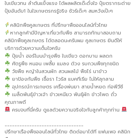
ใบเขียวทน ลำต้นแข็งแรง ได้ผลผลิตเด๊ะดั่งใจ ปุ๋ยตรากระต่าย
ปุ๋ยอันดับ1 ในใจเกษตรกรรู้จริง ชัวร์เด๊ะๆ สมหวังเป๊ะๆ
คลินิกพืชคูลเกษตร ที่ปรึกษาพืชออนไลน์ทั่วไทย
หากลูกค้ามีปัญหาเกี่ยวกับพืช สามารถทักมาสอบถาม
คลินิกพืชคูลเกษตร ได้ตลอดนะครับผม คูลเกษตร ยินดีให้
บริการด้วยความเต็มใจครับ
ปุ๋ยน้ำ ฮอร์โมนบำรุงพืช ใบเขียว ดอกบาน ผลดก
ศัตรูพืช หนอน เพลี้ย แมลง ด้วง รบกวนพืชทุกชนิด
วัชพืช หญ้าในสวนผัก สวนผลไม้ พืชไร่ นาข้าว
ยาป้องกันพืช เชื้อรา ไวรัส แบคทีเรีย ไม่ให้ลุกลาม
อุปกรณ์การเกษตร เครื่องพ่นยา สายน้ำหยด ท่อพีวีซี
เมล็ดพันธุ์ข้าวเจ้า ข้าวเหนียว พันธุ์ผัก ข้าวโพด ถั่ว
คุณภาพดี
ครบจบที่นี่ครับ ดูแลด้วยความจริงใจกับลูกค้าทุกท่าน
________________________________
ปรึกษาเรืองพืชออนไลน์ทั่วไทย ติดต่อมาได้ที แฟนเพจ คลินิก