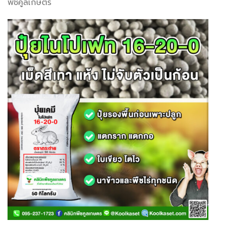
พืชคูลเกษตร