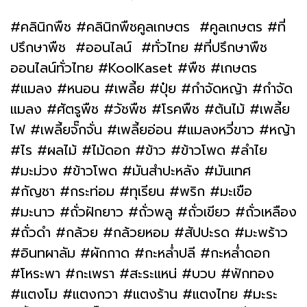
#คลินิกพืช #คลินิกพืชคูลเกษตร #คูลเกษตร #ที่
ปรึกษาพืช #ออนไลน์ #ทั่วไทย #ที่ปรึกษาพืช
ออนไลน์ทั่วไทย #KoolKaset #พืช #เกษตร
#แมลง #หนอน #เพลี้ย #ปุ๋ย #กำจัดหญ้า #กำจัด
แมลง #ศัตรูพืช #วัชพืช #โรคพืช #ต้นไม้ #เพลี้ย
ไฟ #เพลี้ยจั๊กจั่น #เพลี้ยอ่อน #แมลงหวี่ขาว #หญ้า
#ไร #ผลไม้ #ไม้ดอก #ข้าว #ข้าวโพด #ลำไย
#มะม่วง #ข้าวโพด #มันสำปะหลัง #มันเทศ
#กัญชา #กระท่อม #ทุเรียน #พริก #มะเขือ
#มะนาว #ถั่วฝักยาว #ถั่วพลู #ถั่วเขียว #ถั่วเหลือง
#ถั่วดำ #กล้วย #กล้วยหอม #สัปปะรด #มะพร้าว
#อินทผาลัม #ผักกาด #กะหล่ำปลี #กะหล่ำดอก
#โหระพา #กะเพรา #สะระแหน่ #บวบ #ฟักทอง
#แตงโม #แตงกวา #แตงร้าน #แตงไทย #มะระ