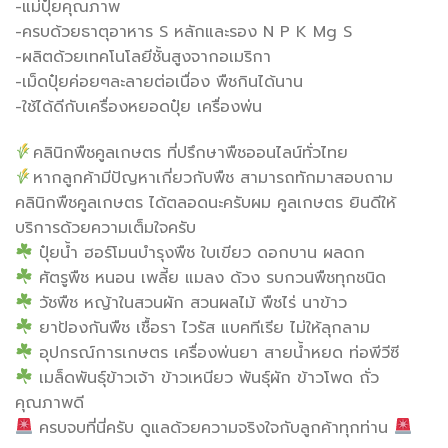
-แม่ปุ๋ยคุณภาพ
-ครบด้วยธาตุอาหาร S หลักและรอง N P K Mg S
-ผลิตด้วยเทคโนโลยีชั้นสูงจากอเมริกา
-เม็ดปุ๋ยค่อยๆละลายต่อเนื่อง พืชกินได้นาน
-ใช้ได้ดีกับเครื่องหยอดปุ๋ย เครื่องพ่น
คลินิกพืชคูลเกษตร ที่ปรึกษาพืชออนไลน์ทั่วไทย
หากลูกค้ามีปัญหาเกี่ยวกับพืช สามารถทักมาสอบถาม
คลินิกพืชคูลเกษตร ได้ตลอดนะครับผม คูลเกษตร ยินดีให้
บริการด้วยความเต็มใจครับ
ปุ๋ยน้ำ ฮอร์โมนบำรุงพืช ใบเขียว ดอกบาน ผลดก
ศัตรูพืช หนอน เพลี้ย แมลง ด้วง รบกวนพืชทุกชนิด
วัชพืช หญ้าในสวนผัก สวนผลไม้ พืชไร่ นาข้าว
ยาป้องกันพืช เชื้อรา ไวรัส แบคทีเรีย ไม่ให้ลุกลาม
อุปกรณ์การเกษตร เครื่องพ่นยา สายน้ำหยด ท่อพีวีซี
เมล็ดพันธุ์ข้าวเจ้า ข้าวเหนียว พันธุ์ผัก ข้าวโพด ถั่ว
คุณภาพดี
ครบจบที่นี่ครับ ดูแลด้วยความจริงใจกับลูกค้าทุกท่าน