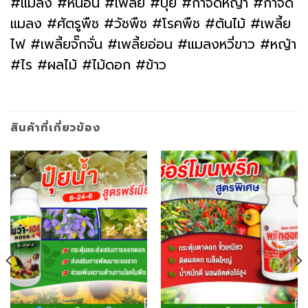
#แมลง #หนอน #เพลี้ย #ปุ๋ย #กำจัดหญ้า #กำจัด
แมลง #ศัตรูพืช #วัชพืช #โรคพืช #ต้นไม้ #เพลี้ย
ไฟ #เพลี้ยจั๊กจั่น #เพลี้ยอ่อน #แมลงหวี่ขาว #หญ้า
#ไร #ผลไม้ #ไม้ดอก #ข้าว
สินค้าที่เกี่ยวข้อง