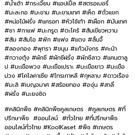
#น้ำเต้า #กระเจี๊ยบ #แอปเปิ้ล #สตรอเบอรี่
#มะละกอ #มะขาม #มะขามเทศ #เห็ด #ถั่วแขก
#หน่อไม้ฝรั่ง #แครอท #หัวไช้เท้า #เผือก #มันเทศ
#ชา #กาแฟ #มะกรูด #ตะไคร้ #ส้มเขียวหวาน
#ส้ม #ส้มโอ #ฟัก #แฟง #แตง #ลิ้นจี้
#ลองกอง #พุทรา #ขนุน #แก้วมังกร #คะน้า
#กวางตุ้ง #ผักชี #ผักชีฝรั่ง #ผักชีลาว #แคนตาลู
ป #มะเขือพวง #มะเขือเปราะ #มะเขือยาว #มะเขือ
ม่วง #โคโลคาเซีย #ไทรเกาหลี #กุหลาบ #ดาวเรือง
#มะลิ #เบญจมาศ #สร้อยทอง #องุ่น #สาลี่
#ฝรั่ง #มะยงชิด
#คลินิกพืช #คลินิกพืชคูลเกษตร #คูลเกษตร #ที่
ปรึกษาพืช #ออนไลน์ #ทั่วไทย #ที่ปรึกษาพืช
ออนไลน์ทั่วไทย #KoolKaset #พืช #เกษตร