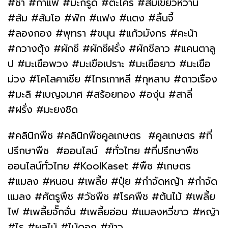
#ชา #กาแฟ #มะกรูด #ตะไคร้ #ส้มเขียวหวาน
#ส้ม #ส้มโอ #ฟัก #แฟง #แตง #ลิ้นจี้
#ลองกอง #พุทรา #ขนุน #แก้วมังกร #คะน้า
#กวางตุ้ง #ผักชี #ผักชีฝรั่ง #ผักชีลาว #แคนตาลู
ป #มะเขือพวง #มะเขือเปราะ #มะเขือยาว #มะเขือ
ม่วง #โคโลคาเซีย #ไทรเกาหลี #กุหลาบ #ดาวเรือง
#มะลิ #เบญจมาศ #สร้อยทอง #องุ่น #สาลี่
#ฝรั่ง #มะยงชิด
#คลินิกพืช #คลินิกพืชคูลเกษตร #คูลเกษตร #ที่
ปรึกษาพืช #ออนไลน์ #ทั่วไทย #ที่ปรึกษาพืช
ออนไลน์ทั่วไทย #KoolKaset #พืช #เกษตร
#แมลง #หนอน #เพลี้ย #ปุ๋ย #กำจัดหญ้า #กำจัด
แมลง #ศัตรูพืช #วัชพืช #โรคพืช #ต้นไม้ #เพลี้ย
ไฟ #เพลี้ยจั๊กจั่น #เพลี้ยอ่อน #แมลงหวี่ขาว #หญ้า
#ไร #ผลไม้ #ไม้ดอก #ข้าว