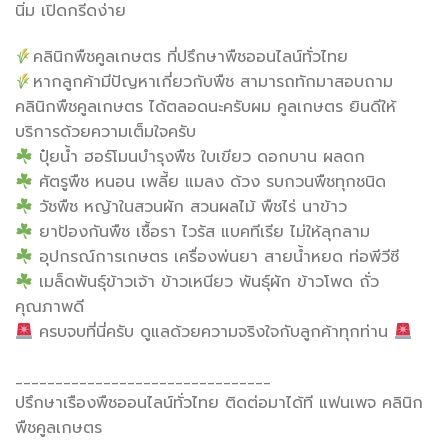
นิ่ม เปิดกรีดง่าย
คลินิกพืชคูลเกษตร ที่ปรึกษาพืชออนไลน์ทั่วไทย
หากลูกค้ามีปัญหาเกี่ยวกับพืช สามารถทักมาสอบถาม
คลินิกพืชคูลเกษตร ได้ตลอดนะครับผม คูลเกษตร ยินดีให้
บริการด้วยความเต็มใจครับ
ปุ๋ยน้ำ ฮอร์โมนบำรุงพืช ใบเขียว ดอกบาน ผลดก
ศัตรูพืช หนอน เพลี้ย แมลง ด้วง รบกวนพืชทุกชนิด
วัชพืช หญ้าในสวนผัก สวนผลไม้ พืชไร่ นาข้าว
ยาป้องกันพืช เชื้อรา ไวรัส แบคทีเรีย ไม่ให้ลุกลาม
อุปกรณ์การเกษตร เครื่องพ่นยา สายน้ำหยด ท่อพีวีซี
เมล็ดพันธุ์ข้าวเจ้า ข้าวเหนียว พันธุ์ผัก ข้าวโพด ถั่ว
คุณภาพดี
ครบจบที่นี่ครับ ดูแลด้วยความจริงใจกับลูกค้าทุกท่าน
________________________________
ปรึกษาเรืองพืชออนไลน์ทั่วไทย ติดต่อมาได้ที แฟนเพจ คลินิก
พืชคูลเกษตร