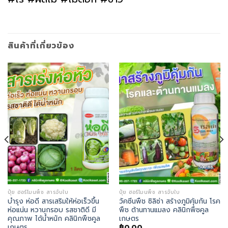
สินค้าที่เกี่ยวข้อง
ปุ๋ย ฮอร์โมนพืช สารจับใบ
ปุ๋ย ฮอร์โมนพืช สารจับใบ
บำรุง ห่อดี สารเสริมให้ห่อเร็วขึ้น
วัคซีนพืช ซิลิซ่า สร้างภูมิคุ้มกัน โรค
ห่อแน่น หวานกรอบ รสชาติดี มี
พืช ต้านทานแมลง คลินิกพืชคูล
คุณภาพ ได้น้ำหนัก คลินิกพืชคูล
เกษตร
เกษตร
฿
0.00