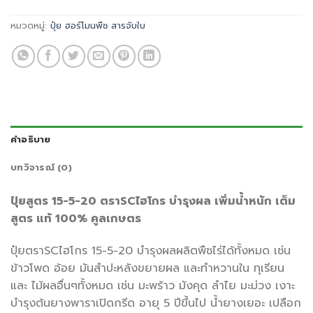
หมวดหมู่:
ปุ๋ย ฮอร์โมนพืช สารจับใบ
คำอธิบาย
บทวิจารณ์ (0)
ปุ๋ยสูตร 15-5-20 ตราSCไฮโกร บำรุงผล เพิ่มน้ำหนัก เต็ม
สูตร แท้ 100% คูลเกษตร
ปุ๋ยตราSCไฮโกร 15-5-20 บำรุงผลผลิตพืชไร่ได้ทั้งหมด เช่น
ข้าวโพด อ้อย มันสำปะหลังขยายผล และทำหวานใน ทุเรียน
และ ไม้ผลอื่นๆทั้งหมด เช่น มะพร้าว มังคุด ลำไย มะม่วง เงาะ
บำรุงต้นยางพาราเปิดกรีด อายุ 5 ปีขึ้นไป น้ำยางเยอะ เปลือก