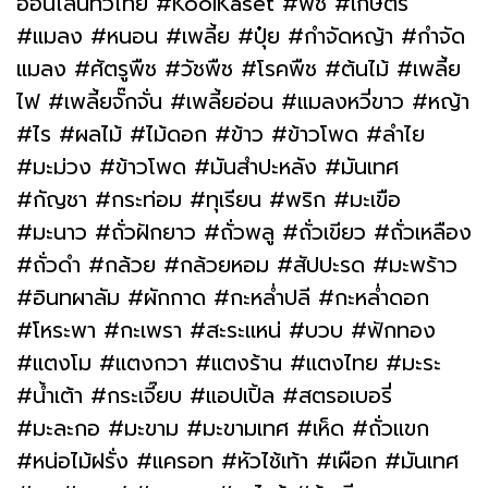
ออนไลน์ทั่วไทย #KoolKaset #พืช #เกษตร
#แมลง #หนอน #เพลี้ย #ปุ๋ย #กำจัดหญ้า #กำจัด
แมลง #ศัตรูพืช #วัชพืช #โรคพืช #ต้นไม้ #เพลี้ย
ไฟ #เพลี้ยจั๊กจั่น #เพลี้ยอ่อน #แมลงหวี่ขาว #หญ้า
#ไร #ผลไม้ #ไม้ดอก #ข้าว #ข้าวโพด #ลำไย
#มะม่วง #ข้าวโพด #มันสำปะหลัง #มันเทศ
#กัญชา #กระท่อม #ทุเรียน #พริก #มะเขือ
#มะนาว #ถั่วฝักยาว #ถั่วพลู #ถั่วเขียว #ถั่วเหลือง
#ถั่วดำ #กล้วย #กล้วยหอม #สัปปะรด #มะพร้าว
#อินทผาลัม #ผักกาด #กะหล่ำปลี #กะหล่ำดอก
#โหระพา #กะเพรา #สะระแหน่ #บวบ #ฟักทอง
#แตงโม #แตงกวา #แตงร้าน #แตงไทย #มะระ
#น้ำเต้า #กระเจี๊ยบ #แอปเปิ้ล #สตรอเบอรี่
#มะละกอ #มะขาม #มะขามเทศ #เห็ด #ถั่วแขก
#หน่อไม้ฝรั่ง #แครอท #หัวไช้เท้า #เผือก #มันเทศ