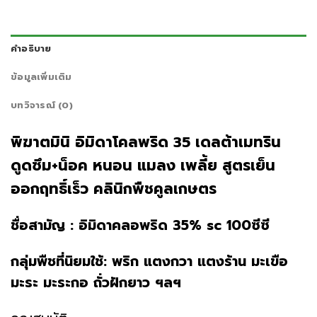
คำอธิบาย
ข้อมูลเพิ่มเติม
บทวิจารณ์ (0)
พิฆาตมินิ อิมิดาโคลพริด 35 เดลต้าเมทริน
ดูดซึม+น็อค หนอน แมลง เพลี้ย สูตรเย็น
ออกฤทธิ์เร็ว
คลินิกพืชคูลเกษตร
ชื่อสามัญ : อิมิดาคลอพริด 35% sc 100ซีซี
กลุ่มพืชที่นิยมใช้
: พริก แตงกวา แตงร้าน มะเขือ
มะระ มะระกอ ถั่วฝักยาว ฯลฯ