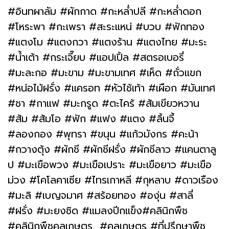
#อินทผาลัม #ผักกาด #กะหล่ำปลี #กะหล่ำดอก
#โหระพา #กะเพรา #สะระแหน่ #บวบ #ฟักทอง
#แตงโม #แตงกวา #แตงร้าน #แตงไทย #มะระ
#น้ำเต้า #กระเจี๊ยบ #แอปเปิ้ล #สตรอเบอรี่
#มะละกอ #มะขาม #มะขามเทศ #เห็ด #ถั่วแขก
#หน่อไม้ฝรั่ง #แครอท #หัวไช้เท้า #เผือก #มันเทศ
#ชา #กาแฟ #มะกรูด #ตะไคร้ #ส้มเขียวหวาน
#ส้ม #ส้มโอ #ฟัก #แฟง #แตง #ลิ้นจี้
#ลองกอง #พุทรา #ขนุน #แก้วมังกร #คะน้า
#กวางตุ้ง #ผักชี #ผักชีฝรั่ง #ผักชีลาว #แคนตาลู
ป #มะเขือพวง #มะเขือเปราะ #มะเขือยาว #มะเขือ
ม่วง #โคโลคาเซีย #ไทรเกาหลี #กุหลาบ #ดาวเรือง
#มะลิ #เบญจมาศ #สร้อยทอง #องุ่น #สาลี่
#ฝรั่ง #มะยงชิด #แมลงปีกแข็ง#คลินิกพืช
#คลินิกพืชคูลเกษตร #คูลเกษตร #ที่ปรึกษาพืช