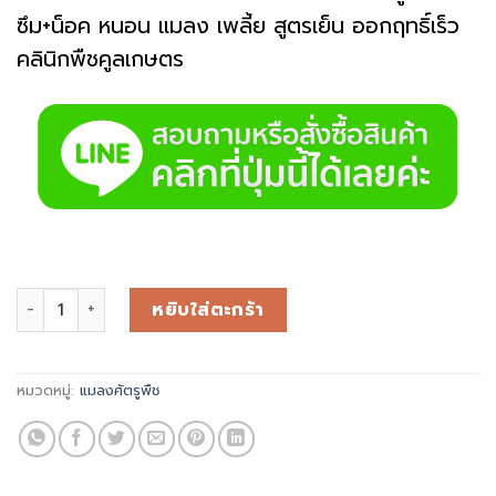
ซึม+น็อค หนอน แมลง เพลี้ย สูตรเย็น ออกฤทธิ์เร็ว
คลินิกพืชคูลเกษตร
หยิบใส่ตะกร้า
หมวดหมู่:
แมลงศัตรูพืช