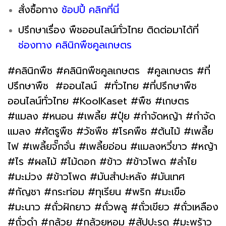
สั่งซื้อทาง
ช้อปปี้ คลิกที่นี่
ปรึกษาเรื่อง พืชออนไลน์ทั่วไทย ติดต่อมาได้ที่
ช่องทาง คลินิกพืชคูลเกษตร
#คลินิกพืช #คลินิกพืชคูลเกษตร #คูลเกษตร #ที่
ปรึกษาพืช #ออนไลน์ #ทั่วไทย #ที่ปรึกษาพืช
ออนไลน์ทั่วไทย #KoolKaset #พืช #เกษตร
#แมลง #หนอน #เพลี้ย #ปุ๋ย #กำจัดหญ้า #กำจัด
แมลง #ศัตรูพืช #วัชพืช #โรคพืช #ต้นไม้ #เพลี้ย
ไฟ #เพลี้ยจั๊กจั่น #เพลี้ยอ่อน #แมลงหวี่ขาว #หญ้า
#ไร #ผลไม้ #ไม้ดอก #ข้าว #ข้าวโพด #ลำไย
#มะม่วง #ข้าวโพด #มันสำปะหลัง #มันเทศ
#กัญชา #กระท่อม #ทุเรียน #พริก #มะเขือ
#มะนาว #ถั่วฝักยาว #ถั่วพลู #ถั่วเขียว #ถั่วเหลือง
#ถั่วดำ #กล้วย #กล้วยหอม #สัปปะรด #มะพร้าว