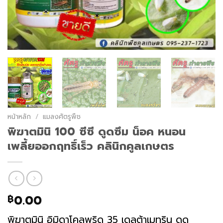
หน้าหลัก
/
แมลงศัตรูพืช
พิฆาตมินิ 100 ซีซี ดูดซึม น็อค หนอน
เพลี้ยออกฤทธิ์เร็ว คลินิกคูลเกษตร
0.00
฿
พิฆาตมินิ อิมิดาโคลพริด 35 เดลต้าเมทริน ดูด