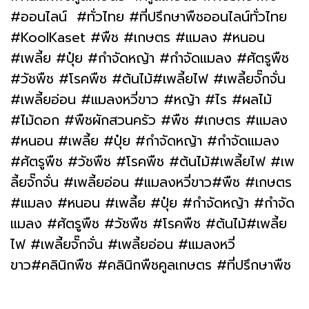
#ออนไลน์ #ทั่วไทย #ที่ปรึกษาพืชออนไลน์ทั่วไทย
#KoolKaset #พืช #เกษตร #แมลง #หนอน
#เพลี้ย #ปุ๋ย #กำจัดหญ้า #กำจัดแมลง #ศัตรูพืช
#วัชพืช #โรคพืช #ต้นไม้#เพลี้ยไฟ #เพลี้ยจั๊กจั่น
#เพลี้ยอ่อน #แมลงหวี่ขาว #หญ้า #ไร #ผลไม้
#ไม้ดอก #พืชผักสวนครัว #พืช #เกษตร #แมลง
#หนอน #เพลี้ย #ปุ๋ย #กำจัดหญ้า #กำจัดแมลง
#ศัตรูพืช #วัชพืช #โรคพืช #ต้นไม้#เพลี้ยไฟ #เพ
ลี้ยจั๊กจั่น #เพลี้ยอ่อน #แมลงหวี่ขาว#พืช #เกษตร
#แมลง #หนอน #เพลี้ย #ปุ๋ย #กำจัดหญ้า #กำจัด
แมลง #ศัตรูพืช #วัชพืช #โรคพืช #ต้นไม้#เพลี้ย
ไฟ #เพลี้ยจั๊กจั่น #เพลี้ยอ่อน #แมลงหวี่
ขาว#คลินิกพืช #คลินิกพืชคูลเกษตร #ที่ปรึกษาพืช