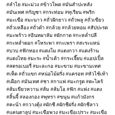
#ลำไย #มะม่วง #ข้าวโพด #มันสำปะหลัง 
#มันเทศ #กัญชา #กระท่อม #ทุเรียน #พริก 
#มะเขือ #มะนาว #ถั่วฝักยาว #ถั่วพลู #ถั่วเขียว 
#ถั่วเหลือง #ถั่วดำ #กล้วย #กล้วยหอม #สัปปะรด 
#มะพร้าว #อินทผาลัม #ผักกาด #กะหล่ำปลี 
#กะหล่ำดอก #โหระพา #กะเพรา #สะระแหน่ 
#บวบ #ฟักทอง #แตงโม #แตงกวา #แตงร้าน 
#แตงไทย #มะระ #น้ำเต้า #กระเจี๊ยบ #แอปเปิ้ล 
#สตรอเบอรี่ #มะละกอ #มะขาม #มะขามเทศ 
#เห็ด #ถั่วแขก #หน่อไม้ฝรั่ง #แครอท #หัวไช้เท้า 
#เผือก #มันเทศ #ชา #กาแฟ #มะกรูด #ตะไคร้ 
#ส้มเขียวหวาน #ส้ม #ส้มโอ #ฟัก #แฟง #แตง 
#ลิ้นจี้ #ลองกอง #พุทรา #ขนุน #แก้วมังกร 
#คะน้า #กวางตุ้ง #ผักชี #ผักชีฝรั่ง #ผักชีลาว 
#แคนตาลูป #มะเขือพวง #มะเขือเปราะ #มะเขือ