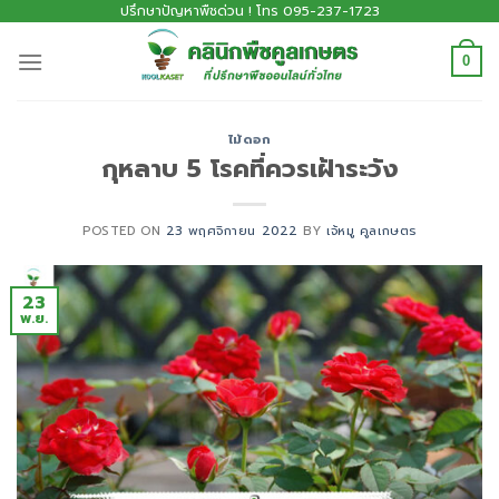
ปรึกษาปัญหาพืชด่วน ! โทร 095-237-1723
0
ไม้ดอก
กุหลาบ 5 โรคที่ควรเฝ้าระวัง
POSTED ON
23 พฤศจิกายน 2022
BY
เจ้หมู คูลเกษตร
23
พ.ย.