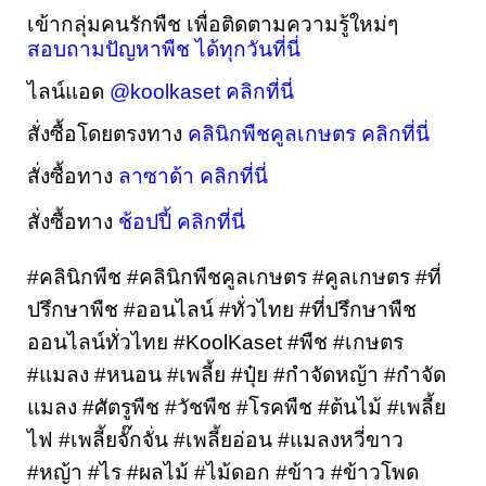
เข้ากลุ่มคนรักพืช เพื่อติดตามความรู้ใหม่ๆ 
สอบถามปัญหาพืช ได้ทุกวันที่นี่
ไลน์แอด 
@koolkaset คลิกที่นี่
สั่งซื้อโดยตรงทาง 
คลินิกพืชคูลเกษตร คลิกที่นี่
สั่งซื้อทาง 
ลาซาด้า คลิกที่นี่
สั่งซื้อทาง 
ช้อปปี้ คลิกที่นี่
#คลินิกพืช #คลินิกพืชคูลเกษตร #คูลเกษตร #ที่
ปรึกษาพืช #ออนไลน์ #ทั่วไทย #ที่ปรึกษาพืช
ออนไลน์ทั่วไทย #KoolKaset #พืช #เกษตร 
#แมลง #หนอน #เพลี้ย #ปุ๋ย #กำจัดหญ้า #กำจัด
แมลง #ศัตรูพืช #วัชพืช #โรคพืช #ต้นไม้ #เพลี้ย
ไฟ #เพลี้ยจั๊กจั่น #เพลี้ยอ่อน #แมลงหวี่ขาว 
#หญ้า #ไร #ผลไม้ #ไม้ดอก #ข้าว #ข้าวโพด 