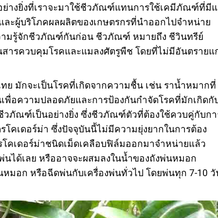
ย่างยิ่งที่เราจะมาใช้ชีวภัณฑ์แทนการใช้เคมีภัณฑ์ที่มีแ
และผู้บริโภคผลผลิตของเกษตรกรที่นำออกไปจำหน่าย
มรู้จักชีวภัณฑ์กันก่อน ชีวภัณฑ์ หมายถึง ชีวินทรีย์
้เป็นสารควบคุมโรคและแมลงศัตรูพืช โดยที่ไม่มีอันตรายแก
ทย มักจะเป็นโรคที่เกิดจากความชื้น เช่น ราน้ำหมากที่
้นเพื่อความปลอดภัยและการป้องกันกำจัดโรคที่มักเกิดกั
ชีวภัณฑ์เป็นอย่างยิ่ง ซึ่งชีวภัณฑ์ตัวที่ต้องใช้ควบคู่กับกา
คเดอร์ม่า ซึ่งปัจจุบันนี้ไม่มีความยุ่งยากในการต้อง
ื้อไตรโคเดอร์ม่าชนิดเม็ดเคลือบฟิล์มออกมาจำหน่ายแล้ว
ดพ่นได้เลย หรืออาจจะผสมลงในน้ำของถังพ่นหมอก
นหมอก หรือฉีดพ่นกับเครื่องพ่นทั่วไป โดยพ่นทุก 7-10 วั