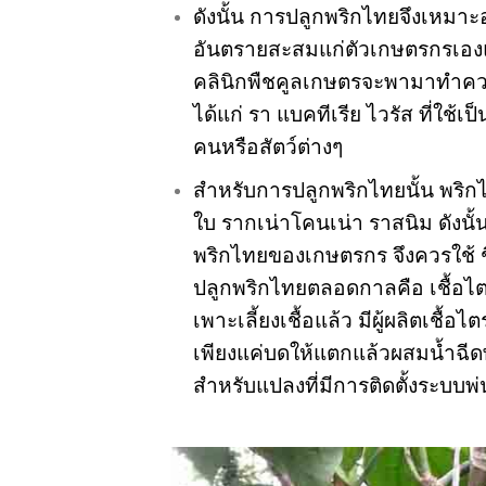
ดังนั้น การปลูกพริกไทยจึงเหมาะอ
อันตรายสะสมแก่ตัวเกษตรกรเอง
คลินิกพืชคูลเกษตรจะพามา
ทำควา
ได้แก่ รา แบคทีเรีย ไวรัส ที่ใช
คนหรือสัตว์ต่างๆ
สำหรับการปลูกพริกไทยนั้น พริกไ
ใบ รากเน่าโคนเน่า ราสนิม ดังนั
พริกไทยของ
เกษตรกร
จึงควรใช้ 
ปลูกพริกไทยตลอดกาลคือ เชื้อไตรโ
เพาะเลี้ยงเชื้อแล้ว มีผู้ผลิตเช
เพียงแค่บดให้แตกแล้วผสมน้ำฉี
สำหรับแปลงที่มีการติดตั้งระบบพ่