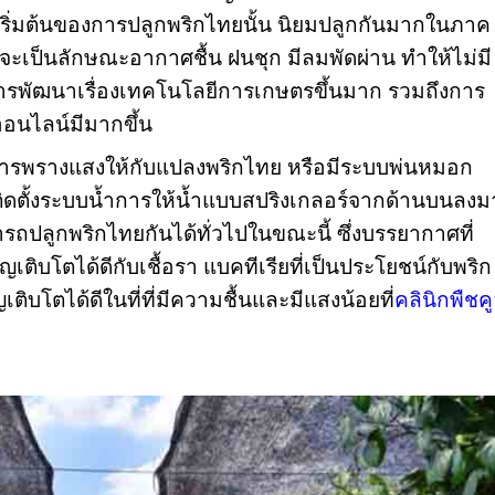
คเริ่มต้นของการปลูกพริกไทยนั้น นิยมปลูกกันมากในภาค
ะเป็นลักษณะอากาศชื้น ฝนชุก มีลมพัดผ่าน ทำให้ไม่มี
การพัฒนาเรื่องเทคโนโลยีการเกษตรขึ้นมาก รวมถึงการ
อนไลน์มีมากขึ้น
ีการพรางแสงให้กับแปลงพริกไทย หรือมีระบบพ่นหมอก
ิดตั้งระบบน้ำการให้น้ำแบบสปริงเกลอร์จากด้านบนลงม
ารถปลูกพริกไทยกันได้ทั่วไปในขณะนี้ ซึ่งบรรยากาศที่
เติบโตได้ดีกับเชื้อรา แบคทีเรียที่เป็นประโยชน์กับพริก
เติบโตได้ดีในที่ที่มีความชื้นและมีแสงน้อย
ที่
คลินิกพืชค