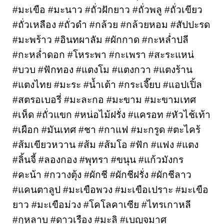
#มะเขือ #มะนาว #ถั่วฝักยาว #ถั่วพลู #ถั่วเขียว 
#ถั่วเหลือง #ถั่วดำ #กล้วย #กล้วยหอม #สัปปะรด 
#มะพร้าว #อินทผาลัม #ผักกาด #กะหล่ำปลี 
#กะหล่ำดอก #โหระพา #กะเพรา #สะระแหน่ 
#บวบ #ฟักทอง #แตงโม #แตงกวา #แตงร้าน 
#แตงไทย #มะระ #น้ำเต้า #กระเจี๊ยบ #แอปเปิ้ล 
#สตรอเบอรี่ #มะละกอ #มะขาม #มะขามเทศ 
#เห็ด #ถั่วแขก #หน่อไม้ฝรั่ง #แครอท #หัวไช้เท้า 
#เผือก #มันเทศ #ชา #กาแฟ #มะกรูด #ตะไคร้ 
#ส้มเขียวหวาน #ส้ม #ส้มโอ #ฟัก #แฟง #แตง 
#ลิ้นจี้ #ลองกอง #พุทรา #ขนุน #แก้วมังกร 
#คะน้า #กวางตุ้ง #ผักชี #ผักชีฝรั่ง #ผักชีลาว 
#แคนตาลูป #มะเขือพวง #มะเขือเปราะ #มะเขือ
ยาว #มะเขือม่วง #โคโลคาเซีย #ไทรเกาหลี 
#กุหลาบ #ดาวเรือง #มะลิ #เบญจมาศ 