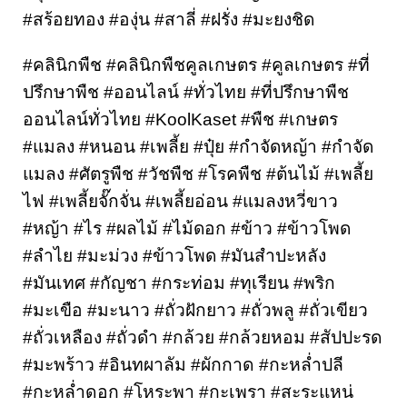
#สร้อยทอง #องุ่น #สาลี่ #ฝรั่ง #มะยงชิด
#คลินิกพืช #คลินิกพืชคูลเกษตร #คูลเกษตร #ที่
ปรึกษาพืช #ออนไลน์ #ทั่วไทย #ที่ปรึกษาพืช
ออนไลน์ทั่วไทย #KoolKaset #พืช #เกษตร 
#แมลง #หนอน #เพลี้ย #ปุ๋ย #กำจัดหญ้า #กำจัด
แมลง #ศัตรูพืช #วัชพืช #โรคพืช #ต้นไม้ #เพลี้ย
ไฟ #เพลี้ยจั๊กจั่น #เพลี้ยอ่อน #แมลงหวี่ขาว 
#หญ้า #ไร #ผลไม้ #ไม้ดอก 
#ข้าว #ข้าวโพด 
#ลำไย #มะม่วง #ข้าวโพด #มันสำปะหลัง 
#มันเทศ #กัญชา #กระท่อม #ทุเรียน #พริก 
#มะเขือ #มะนาว #ถั่วฝักยาว #ถั่วพลู #ถั่วเขียว 
#ถั่วเหลือง #ถั่วดำ 
#กล้วย #กล้วยหอม 
#สัปปะรด 
#มะพร้าว #อินทผาลัม #ผักกาด #กะหล่ำปลี 
#กะหล่ำดอก #โหระพา #กะเพรา #สะระแหน่ 