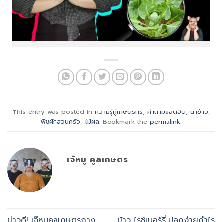
This entry was posted in
ความรู้คู่เกษตรกร
,
คำถามยอดฮิต
,
นาข้าว
,
พืชผักสวนครัว
,
ไม้ผล
. Bookmark the
permalink
.
เจ้หมู คูลเกษตร
ข่าวดี! เจ๊หมูคูลเกษตรกาง
ข้าว ไรซ์เบอร์รี่ ปลูกง่ายกำไร