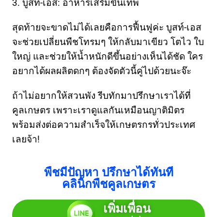
3. บูสท์-เอส: อาหารเสริมขั้นเทพ
สุดท้ายจะขาดไม่ได้เลยคือการฟื้นฟูค่ะ บูสท์-เอส
จะช่วยเปลี่ยนพืชโทรมๆ ให้กลับมาเขียว โตไว ใบ
ใหญ่ และช่วยให้น้ำหนักดีขึ้นอย่างเห็นได้ชัด ใคร
อยากได้ผลผลิตดกๆ ต้องจัดตัวนี้คู่ไปด้วยนะจ๊ะ
ถ้าไม่อยากให้สวนพัง รีบทักมาปรึกษาเราได้ที่
คูลเกษตร เพราะเราดูแลกันเหมือนญาติมิตร
พร้อมส่งต่อความสำเร็จให้เกษตรกรทั่วประเทศ
เลยจ้า!
พืชมีปัญหา ปรึกษาได้ทันที
คลินิกพืชคูลเกษตร
เพิ่มเพื่อน