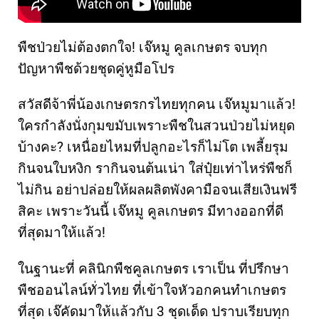
พืชป่วยไม่ต้องตกใจ! เจ๊หมู คูลเกษตร จบทุก
ปัญหาพืชด้วยชุดคู่หูมือโปร
สวัสดีจ้าพี่น้องเกษตรกรไทยทุกคน เจ๊หมูมาแล้ว!
ใครกำลังนั่งกุมขมับเพราะพืชในสวนป่วยไม่หยุด
บ้างคะ? เหนื่อยไหมที่ปลูกอะไรก็ไม่โต เพลี้ยรุม
กินจนใบหงิก รากินจนต้นเน่า ใส่ปุ๋ยเท่าไหร่พืชก็
ไม่กิน อย่าปล่อยให้ผลผลิตพังคามือจนเสียเงินฟรี
สิคะ เพราะวันนี้ เจ๊หมู คูลเกษตร มีทางออกที่ดี
ที่สุดมาให้แล้ว!
ในฐานะที่ คลินิกพืชคูลเกษตร เราเป็น ที่ปรึกษา
พืชออนไลน์ทั่วไทย ที่เข้าใจหัวอกคนทำเกษตร
ที่สุด เจ๊คัดมาให้แล้วกับ 3 ชุดเด็ด ปราบเรียบทุก