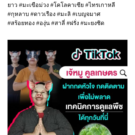
ยาว #มะเขือม่วง #โคโลคาเซีย #ไทรเกาหลี 
#กุหลาบ #ดาวเรือง #มะลิ #เบญจมาศ 
#สร้อยทอง #องุ่น #สาลี่ #ฝรั่ง #มะยงชิด