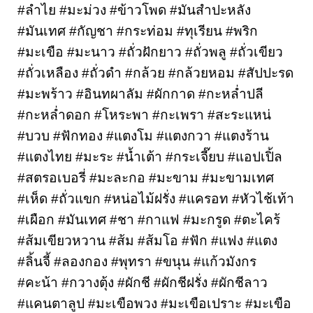
#ลำไย #มะม่วง #ข้าวโพด #มันสำปะหลัง 
#มันเทศ #กัญชา #กระท่อม #ทุเรียน #พริก 
#มะเขือ #มะนาว #ถั่วฝักยาว #ถั่วพลู #ถั่วเขียว 
#ถั่วเหลือง #ถั่วดำ #กล้วย #กล้วยหอม #สัปปะรด 
#มะพร้าว #อินทผาลัม #ผักกาด #กะหล่ำปลี 
#กะหล่ำดอก #โหระพา #กะเพรา #สะระแหน่ 
#บวบ #ฟักทอง #แตงโม #แตงกวา #แตงร้าน 
#แตงไทย #มะระ #น้ำเต้า #กระเจี๊ยบ #แอปเปิ้ล 
#สตรอเบอรี่ #มะละกอ #มะขาม #มะขามเทศ 
#เห็ด #ถั่วแขก #หน่อไม้ฝรั่ง #แครอท #หัวไช้เท้า 
#เผือก #มันเทศ #ชา #กาแฟ #มะกรูด #ตะไคร้ 
#ส้มเขียวหวาน #ส้ม #ส้มโอ #ฟัก #แฟง #แตง 
#ลิ้นจี้ #ลองกอง #พุทรา #ขนุน #แก้วมังกร 
#คะน้า #กวางตุ้ง #ผักชี #ผักชีฝรั่ง #ผักชีลาว 
#แคนตาลูป #มะเขือพวง #มะเขือเปราะ #มะเขือ