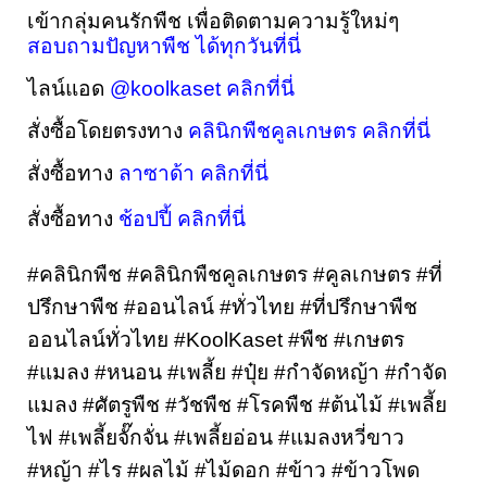
เข้ากลุ่มคนรักพืช เพื่อติดตามความรู้ใหม่ๆ 
สอบถามปัญหาพืช ได้ทุกวันที่นี่
ไลน์แอด 
@koolkaset คลิกที่นี่
สั่งซื้อโดยตรงทาง 
คลินิกพืชคูลเกษตร คลิกที่นี่
สั่งซื้อทาง 
ลาซาด้า คลิกที่นี่
สั่งซื้อทาง 
ช้อปปี้ คลิกที่นี่
#คลินิกพืช #คลินิกพืชคูลเกษตร #คูลเกษตร #ที่
ปรึกษาพืช #ออนไลน์ #ทั่วไทย #ที่ปรึกษาพืช
ออนไลน์ทั่วไทย #KoolKaset #พืช #เกษตร 
#แมลง #หนอน #เพลี้ย #ปุ๋ย #กำจัดหญ้า #กำจัด
แมลง #ศัตรูพืช #วัชพืช #โรคพืช #ต้นไม้ #เพลี้ย
ไฟ #เพลี้ยจั๊กจั่น #เพลี้ยอ่อน #แมลงหวี่ขาว 
#หญ้า #ไร #ผลไม้ #ไม้ดอก #ข้าว #ข้าวโพด 