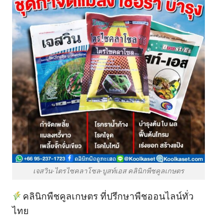
เจสวิน-ไตรไซคลาโซล-บูสท์เอส คลินิกพืชคูลเกษตร
คลินิกพืชคูลเกษตร ที่ปรึกษาพืชออนไลน์ทั่ว
ไทย