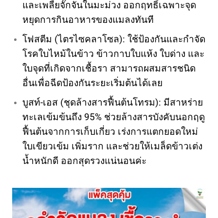
และเพลี้ยจั๊กจั่นในมะม่วง ออกฤทธิ์เฉพาะจุด
หยุดการกินอาหารของแมลงทันที
โฟสตีม (ไตรไซคลาโซล): ใช้ป้องกันและกำจัด
โรคใบไหม้ในข้าว ข้าวกาบใบแห้ง ใบด่าง และ
ใบจุดที่เกิดจากเชื้อรา สามารถผสมสารชนิด
อื่นเพื่อฉีดป้องกันระยะเริ่มต้นได้เลย
บูสท์-เอส (ชุดล้างสารฟื้นต้นโทรม): มีสาหร่าย
ทะเลเข้มข้นถึง 95% ช่วยล้างสารบังคับนอกฤดู
ฟื้นต้นจากการเก็บเกี่ยว เร่งการแตกยอดใหม่
ใบเขียวเข้ม เพิ่มราก และช่วยให้เมล็ดข้าวเต่ง
น้ำหนักดี ออกสุดรวงแน่นอนค่ะ