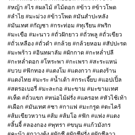
#หญ้า #ไร #ผลไม้ #ไม้ดอก #ข้าว #ข้าวโพด 
#ลำไย #มะม่วง #ข้าวโพด #มันสำปะหลัง 
#มันเทศ #กัญชา #กระท่อม #ทุเรียน #พริก 
#มะเขือ #มะนาว #ถั่วฝักยาว #ถั่วพลู #ถั่วเขียว 
#ถั่วเหลือง #ถั่วดำ #กล้วย #กล้วยหอม #สัปปะรด 
#มะพร้าว #อินทผาลัม #ผักกาด #กะหล่ำปลี 
#กะหล่ำดอก #โหระพา #กะเพรา #สะระแหน่ 
#บวบ #ฟักทอง #แตงโม #แตงกวา #แตงร้าน 
#แตงไทย #มะระ #น้ำเต้า #กระเจี๊ยบ #แอปเปิ้ล 
#สตรอเบอรี่ #มะละกอ #มะขาม #มะขามเทศ 
#เห็ด #ถั่วแขก #หน่อไม้ฝรั่ง #แครอท #หัวไช้เท้า 
#เผือก #มันเทศ #ชา #กาแฟ #มะกรูด #ตะไคร้ 
#ส้มเขียวหวาน #ส้ม #ส้มโอ #ฟัก #แฟง #แตง 
#ลิ้นจี้ #ลองกอง #พุทรา #ขนุน #แก้วมังกร 
#คะน้า #กวางตุ้ง #ผักชี #ผักชีฝรั่ง #ผักชีลาว 