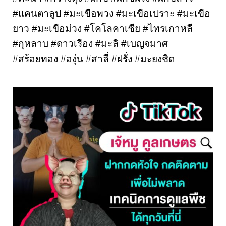
#แคนตาลูป #มะเขือพวง #มะเขือเปราะ #มะเขือ
ยาว #มะเขือม่วง #โคโลคาเซีย #ไทรเกาหลี 
#กุหลาบ #ดาวเรือง #มะลิ #เบญจมาศ 
#สร้อยทอง #องุ่น #สาลี่ #ฝรั่ง #มะยงชิด