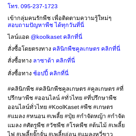
โทร. 095-237-1723
เข้ากลุ่มคนรักพืช เพื่อติดตามความรู้ใหม่ๆ 
สอบถามปัญหาพืช ได้ทุกวันที่นี่
ไลน์แอด 
@koolkaset คลิกที่นี่
สั่งซื้อโดยตรงทาง 
คลินิกพืชคูลเกษตร คลิกที่นี่
สั่งซื้อทาง 
ลาซาด้า คลิกที่นี่
สั่งซื้อทาง 
ช้อปปี้ คลิกที่นี่
#คลินิกพืช #คลินิกพืชคูลเกษตร #คูลเกษตร #ที่
ปรึกษาพืช #ออนไลน์ #ทั่วไทย #ที่ปรึกษาพืช
ออนไลน์ทั่วไทย #KoolKaset #พืช #เกษตร 
#แมลง #หนอน #เพลี้ย #ปุ๋ย #กำจัดหญ้า #กำจัด
แมลง #ศัตรูพืช #วัชพืช #โรคพืช #ต้นไม้ #เพลี้ย
ไฟ #เพลี้ยจั๊กจั่น #เพลี้ยอ่อน #แมลงหวี่ขาว 