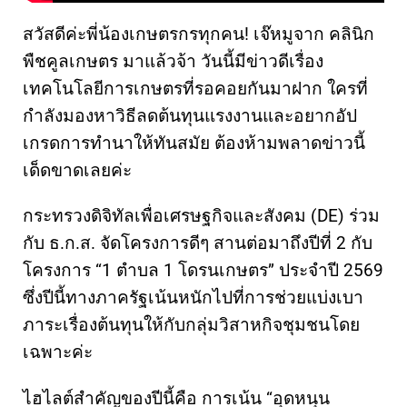
สวัสดีค่ะพี่น้องเกษตรกรทุกคน! เจ๊หมูจาก คลินิก
พืชคูลเกษตร มาแล้วจ้า วันนี้มีข่าวดีเรื่อง
เทคโนโลยีการเกษตรที่รอคอยกันมาฝาก ใครที่
กำลังมองหาวิธีลดต้นทุนแรงงานและอยากอัป
เกรดการทำนาให้ทันสมัย ต้องห้ามพลาดข่าวนี้
เด็ดขาดเลยค่ะ
กระทรวงดิจิทัลเพื่อเศรษฐกิจและสังคม (DE) ร่วม
กับ ธ.ก.ส. จัดโครงการดีๆ สานต่อมาถึงปีที่ 2 กับ
โครงการ “1 ตำบล 1 โดรนเกษตร” ประจำปี 2569
ซึ่งปีนี้ทางภาครัฐเน้นหนักไปที่การช่วยแบ่งเบา
ภาระเรื่องต้นทุนให้กับกลุ่มวิสาหกิจชุมชนโดย
เฉพาะค่ะ
ไฮไลต์สำคัญของปีนี้คือ การเน้น “อุดหนุน