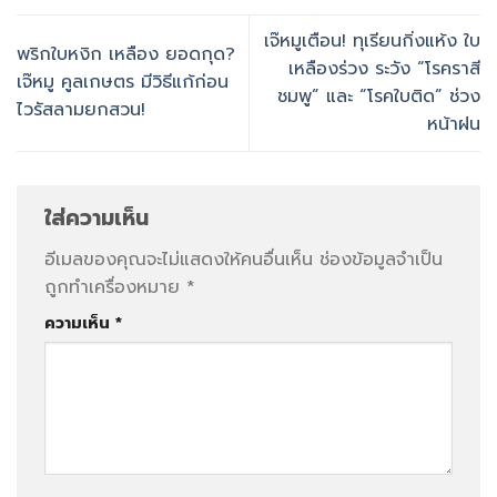
เจ๊หมูเตือน! ทุเรียนกิ่งแห้ง ใบ
พริกใบหงิก เหลือง ยอดกุด?
เหลืองร่วง ระวัง “โรคราสี
เจ๊หมู คูลเกษตร มีวิธีแก้ก่อน
ชมพู” และ “โรคใบติด” ช่วง
ไวรัสลามยกสวน!
หน้าฝน
ใส่ความเห็น
อีเมลของคุณจะไม่แสดงให้คนอื่นเห็น
ช่องข้อมูลจำเป็น
ถูกทำเครื่องหมาย
*
ความเห็น
*