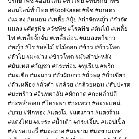
ปรึกษาพืช #ออนไลน์ #ทั่วไทย #ที่ปรึกษาพืช
ออนไลน์ทั่วไทย #KoolKaset #พืช #เกษตร 
#แมลง #หนอน #เพลี้ย #ปุ๋ย #กำจัดหญ้า #กำจัด
แมลง #ศัตรูพืช #วัชพืช #โรคพืช #ต้นไม้ #เพลี้ย
ไฟ #เพลี้ยจั๊กจั่น #เพลี้ยอ่อน #แมลงหวี่ขาว 
#หญ้า #ไร #ผลไม้ #ไม้ดอก #ข้าว #ข้าวโพด 
#ลำไย #มะม่วง #ข้าวโพด #มันสำปะหลัง 
#มันเทศ #กัญชา #กระท่อม #ทุเรียน #พริก 
#มะเขือ #มะนาว #ถั่วฝักยาว #ถั่วพลู #ถั่วเขียว 
#ถั่วเหลือง #ถั่วดำ #กล้วย #กล้วยหอม #สัปปะรด 
#มะพร้าว #อินทผาลัม #ผักกาด #กะหล่ำปลี 
#กะหล่ำดอก #โหระพา #กะเพรา #สะระแหน่ 
#บวบ #ฟักทอง #แตงโม #แตงกวา #แตงร้าน 
#แตงไทย #มะระ #น้ำเต้า #กระเจี๊ยบ #แอปเปิ้ล 
#สตรอเบอรี่ #มะละกอ #มะขาม #มะขามเทศ 