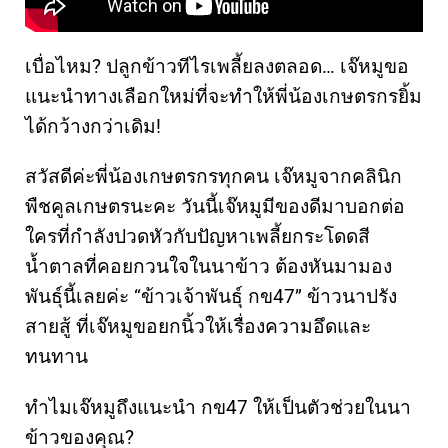
เบื่อไหม? ปลูกข้าวทีไรเพลี้ยลงตลอด… เจ๊หมูขอ
แนะนำทางเลือกใหม่ที่จะทำให้พี่น้องเกษตรกรยิ้ม
ได้กว้างกว่าเดิม!
สวัสดีค่ะพี่น้องเกษตรกรทุกคน เจ๊หมูจากคลินิก
พืชคูลเกษตรนะคะ วันนี้เจ๊หมูมีของดีมาบอกต่อ
ใครที่กำลังปวดหัวกับปัญหาเพลี้ยกระโดดสี
น้ำตาลที่คอยกวนใจในนาข้าว ต้องหันมามอง
พันธุ์นี้เลยค่ะ “ข้าวเจ้าพันธุ์ กข47” ข้าวนาปรัง
สายสู้ ที่เจ๊หมูขอยกนิ้วให้เรื่องความอึดและ
ทนทาน
ทำไมเจ๊หมูถึงแนะนำ กข47 ให้เป็นตัวช่วยในนา
ข้าวของคุณ?