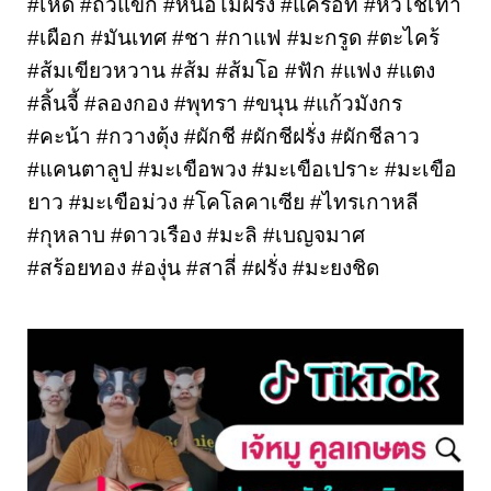
#เห็ด #ถั่วแขก #หน่อไม้ฝรั่ง #แครอท #หัวไช้เท้า 
#เผือก #มันเทศ #ชา #กาแฟ #มะกรูด #ตะไคร้ 
#ส้มเขียวหวาน #ส้ม #ส้มโอ #ฟัก #แฟง #แตง 
#ลิ้นจี้ #ลองกอง #พุทรา #ขนุน #แก้วมังกร 
#คะน้า #กวางตุ้ง #ผักชี #ผักชีฝรั่ง #ผักชีลาว 
#แคนตาลูป #มะเขือพวง #มะเขือเปราะ #มะเขือ
ยาว #มะเขือม่วง #โคโลคาเซีย #ไทรเกาหลี 
#กุหลาบ #ดาวเรือง #มะลิ #เบญจมาศ 
#สร้อยทอง #องุ่น #สาลี่ #ฝรั่ง #มะยงชิด