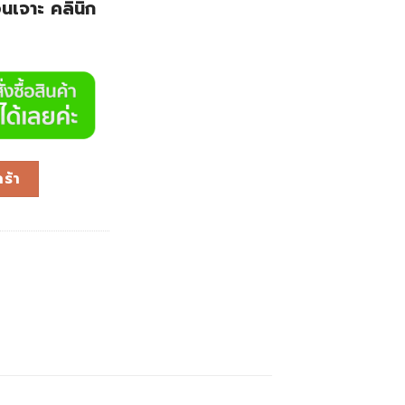
นเจาะ คลินิก
ร้า