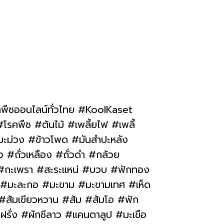
าพืชออนไลน์ทั่วไทย #KoolKaset
รคพืช #ต้นไม้ #เพลี้ยไฟ #เพลี้
#มะม่วง #ข้าวโพด #มันสำปะหลัง
ว #ถั่วเหลือง #ถั่วดำ #กล้วย
 #กะเพรา #สะระแหน่ #บวบ #ฟักทอง
่ #มะละกอ #มะขาม #มะขามเทศ #เห็ด
 #ส้มเขียวหวาน #ส้ม #ส้มโอ #ฟัก
ฝรั่ง #ผักชีลาว #แคนตาลูป #มะเขือ