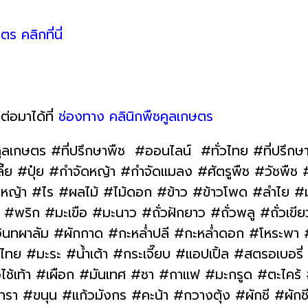
ตร คลิกที่นี่
ต่อมาได้ที่
ช่องทาง คลินิกพืชคูลเกษตร
ูลเกษตร #ที่ปรึกษาพืช #ออนไลน์ #ทั่วไทย #ที่ปรึกษ
#ปุ๋ย #กำจัดหญ้า #กำจัดแมลง #ศัตรูพืช #วัชพืช #โ
าว #หญ้า #ไร #ผลไม้ #ไม้ดอก #ข้าว #ข้าวโพด #ลำไย 
พริก #มะเขือ #มะนาว #ถั่วฝักยาว #ถั่วพลู #ถั่วเขีย
ินทผาลัม #ผักกาด #กะหล่ำปลี #กะหล่ำดอก #โหระพา
 #มะระ #น้ำเต้า #กระเจี๊ยบ #แอปเปิ้ล #สตรอเบอรี
วไช้เท้า #เผือก #มันเทศ #ชา #กาแฟ #มะกรูด #ตะไคร้
า #ขนุน #แก้วมังกร #คะน้า #กวางตุ้ง #ผักชี #ผักชี