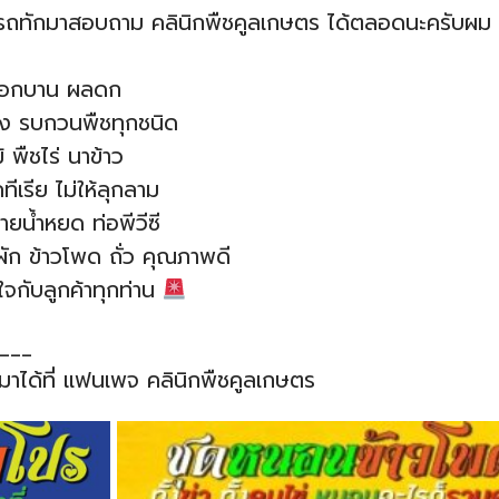
มารถทักมาสอบถาม คลินิกพืชคูลเกษตร ได้ตลอดนะครับผม 
ว ดอกบาน ผลดก
วง รบกวนพืชทุกชนิด
พืชไร่ นาข้าว
ีเรีย ไม่ให้ลุกลาม
ยน้ำหยด ท่อพีวีซี
ุ์ผัก ข้าวโพด ถั่ว คุณภาพดี
ใจกับลูกค้าทุกท่าน
___
อมาได้ที่ แฟนเพจ คลินิกพืชคูลเกษตร