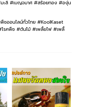
 #มะลิ #เบญจมาศ #สร้อยทอง #องุ่น
าพืชออนไลน์ทั่วไทย #KoolKaset
รคพืช #ต้นไม้ #เพลี้ยไฟ #เพลี้