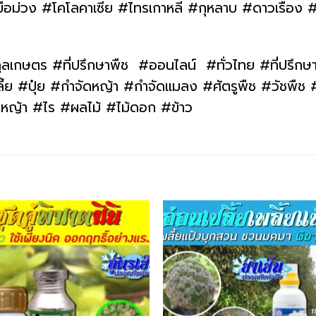
ขือม่วง #โคโลคาเซีย #ไทรเกาหลี #กุหลาบ #ดาวเรือง
ูลเกษตร #ที่ปรึกษาพืช #ออนไลน์ #ทั่วไทย #ที่ปรึกษ
#ปุ๋ย #กำจัดหญ้า #กำจัดแมลง #ศัตรูพืช #วัชพืช #โ
ว #หญ้า #ไร #ผลไม้ #ไม้ดอก #ข้าว