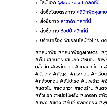
ไลน์แอด
@koolkaset คลิกที่นี่
สั่งซื้อโดยตรงทาง
คลินิกพืชคูลเกษ
สั่งซื้อทาง
ลาซาด้า คลิกที่นี่
สั่งซื้อทาง
ช้อปปี้ คลิกที่นี่
ปรึกษาเรื่อง พืชออนไลน์ทั่วไทย ติด
#คลินิกพืช #คลินิกพืชคูลเกษตร #ค
#พืช #เกษตร #แมลง #หนอน #เพลี้ย 
ยจั๊กจั่น #เพลี้ยอ่อน #แมลงหวี่ข
#มันเทศ #กัญชา #กระท่อม #ทุเรียน #
#กล้วยหอม #สัปปะรด #มะพร้าว #อ
#แตงโม #แตงกวา #แตงร้าน #แตงไทย
#ถั่วแขก #หน่อไม้ฝรั่ง #แครอท #หั
#แฟง #แตง #ลิ้นจี้ #ลองกอง #พุทร