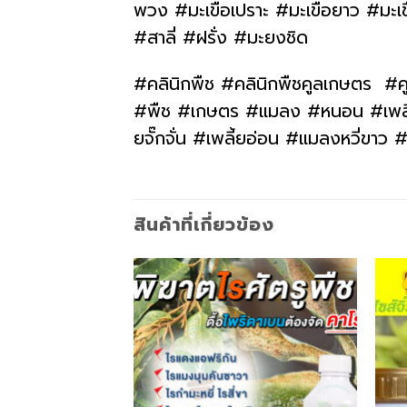
พวง #มะเขือเปราะ #มะเขือยาว #มะเ
#สาลี่ #ฝรั่ง #มะยงชิด
#คลินิกพืช #คลินิกพืชคูลเกษตร #ค
#พืช #เกษตร #แมลง #หนอน #เพลี้ย 
ยจั๊กจั่น #เพลี้ยอ่อน #แมลงหวี่ขา
สินค้าที่เกี่ยวข้อง