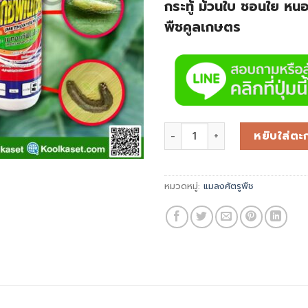
กระทู้ ม้วนใบ ชอนใย หนอ
พืชคูลเกษตร
หยิบใส่ตะก
หมวดหมู่:
แมลงศัตรูพืช