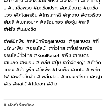
#กวางตุ้ง #ผักชี #ผักชีฝรั่ง #ผักชีลาว #แคนตาลู
ป #มะเขือพวง #มะเขือเปราะ #มะเขือยาว #มะเขือ
ม่วง #โคโลคาเซีย #ไทรเกาหลี #กุหลาบ #ดาวเรือง
#มะลิ #เบญจมาศ #สร้อยทอง #องุ่น #สาลี่
#ฝรั่ง #มะยงชิด
#คลินิกพืช #คลินิกพืชคูลเกษตร #คูลเกษตร #ที่
ปรึกษาพืช #ออนไลน์ #ทั่วไทย #ที่ปรึกษาพืช
ออนไลน์ทั่วไทย #KoolKaset #พืช #เกษตร
#แมลง #หนอน #เพลี้ย #ปุ๋ย #กำจัดหญ้า #กำจัด
แมลง #ศัตรูพืช #วัชพืช #โรคพืช #ต้นไม้ #เพลี้ย
ไฟ #เพลี้ยจั๊กจั่น #เพลี้ยอ่อน #แมลงหวี่ขาว #หญ้า
#ไร #ผลไม้ #ไม้ดอก #ข้าว
สินค้าที่เกี่ยวข้อง