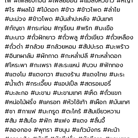
ไฟ #เพลี้ยจั๊กจั่น #เพลี้ยอ่อน #แมลงหวี่ขาว #หญ้า
#ไร #ผลไม้ #ไม้ดอก #ข้าว #ข้าวโพด #ลำไย
#มะม่วง #ข้าวโพด #มันสำปะหลัง #มันเทศ
#กัญชา #กระท่อม #ทุเรียน #พริก #มะเขือ
#มะนาว #ถั่วฝักยาว #ถั่วพลู #ถั่วเขียว #ถั่วเหลือง
#ถั่วดำ #กล้วย #กล้วยหอม #สัปปะรด #มะพร้าว
#อินทผาลัม #ผักกาด #กะหล่ำปลี #กะหล่ำดอก
#โหระพา #กะเพรา #สะระแหน่ #บวบ #ฟักทอง
#แตงโม #แตงกวา #แตงร้าน #แตงไทย #มะระ
#น้ำเต้า #กระเจี๊ยบ #แอปเปิ้ล #สตรอเบอรี่
#มะละกอ #มะขาม #มะขามเทศ #เห็ด #ถั่วแขก
#หน่อไม้ฝรั่ง #แครอท #หัวไช้เท้า #เผือก #มันเทศ
#ชา #กาแฟ #มะกรูด #ตะไคร้ #ส้มเขียวหวาน
#ส้ม #ส้มโอ #ฟัก #แฟง #แตง #ลิ้นจี้
#ลองกอง #พุทรา #ขนุน #แก้วมังกร #คะน้า