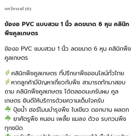
บทวิจารณ์ (0)
ข้องอ PVC แบบสวม 1 นิ้ว ลดขนาด 6 หุน คลินิก
พืชคูลเกษตร
ข้องอ PVC แบบสวม 1 นิ้ว ลดขนาด 6 หุน คลินิกพืช
คูลเกษตร
คลินิกพืชคูลเกษตร ที่ปรึกษาพืชออนไลน์ทั่วไทย
หากลูกค้ามีปัญหาเกี่ยวกับพืช สามารถทักมาสอบ
ถาม คลินิกพืชคูลเกษตร ได้ตลอดนะครับผม คูล
เกษตร ยินดีให้บริการด้วยความเต็มใจครับ
ปุ๋ยน้ำ ฮอร์โมนบำรุงพืช ใบเขียว ดอกบาน ผลดก
ยาศัตรูพืช หนอน เพลี้ย แมลง ด้วง รบกวนพืช
ทุกชนิด