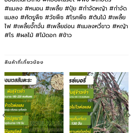
#แมลง #หนอน #เพลี้ย #ปุ๋ย #กำจัดหญ้า #กำจัด
แมลง #ศัตรูพืช #วัชพืช #โรคพืช #ต้นไม้ #เพลี้ย
ไฟ #เพลี้ยจั๊กจั่น #เพลี้ยอ่อน #แมลงหวี่ขาว #หญ้า
#ไร #ผลไม้ #ไม้ดอก #ข้าว
สินค้าที่เกี่ยวข้อง