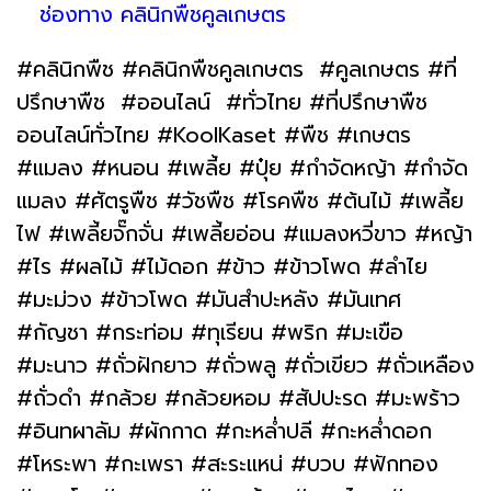
ช่องทาง คลินิกพืชคูลเกษตร
#คลินิกพืช #คลินิกพืชคูลเกษตร #คูลเกษตร #ที่
ปรึกษาพืช #ออนไลน์ #ทั่วไทย #ที่ปรึกษาพืช
ออนไลน์ทั่วไทย #KoolKaset #พืช #เกษตร
#แมลง #หนอน #เพลี้ย #ปุ๋ย #กำจัดหญ้า #กำจัด
แมลง #ศัตรูพืช #วัชพืช #โรคพืช #ต้นไม้ #เพลี้ย
ไฟ #เพลี้ยจั๊กจั่น #เพลี้ยอ่อน #แมลงหวี่ขาว #หญ้า
#ไร #ผลไม้ #ไม้ดอก #ข้าว #ข้าวโพด #ลำไย
#มะม่วง #ข้าวโพด #มันสำปะหลัง #มันเทศ
#กัญชา #กระท่อม #ทุเรียน #พริก #มะเขือ
#มะนาว #ถั่วฝักยาว #ถั่วพลู #ถั่วเขียว #ถั่วเหลือง
#ถั่วดำ #กล้วย #กล้วยหอม #สัปปะรด #มะพร้าว
#อินทผาลัม #ผักกาด #กะหล่ำปลี #กะหล่ำดอก
#โหระพา #กะเพรา #สะระแหน่ #บวบ #ฟักทอง