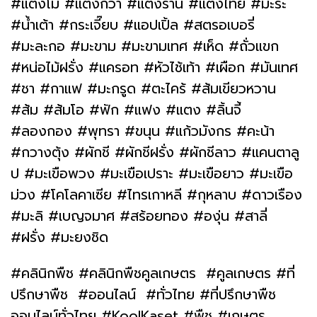
#แตงโม #แตงกวา #แตงร้าน #แตงไทย #มะระ
#น้ำเต้า #กระเจี๊ยบ #แอปเปิ้ล #สตรอเบอรี่
#มะละกอ #มะขาม #มะขามเทศ #เห็ด #ถั่วแขก
#หน่อไม้ฝรั่ง #แครอท #หัวไช้เท้า #เผือก #มันเทศ
#ชา #กาแฟ #มะกรูด #ตะไคร้ #ส้มเขียวหวาน
#ส้ม #ส้มโอ #ฟัก #แฟง #แตง #ลิ้นจี้
#ลองกอง #พุทรา #ขนุน #แก้วมังกร #คะน้า
#กวางตุ้ง #ผักชี #ผักชีฝรั่ง #ผักชีลาว #แคนตาลู
ป #มะเขือพวง #มะเขือเปราะ #มะเขือยาว #มะเขือ
ม่วง #โคโลคาเซีย #ไทรเกาหลี #กุหลาบ #ดาวเรือง
#มะลิ #เบญจมาศ #สร้อยทอง #องุ่น #สาลี่
#ฝรั่ง #มะยงชิด
#คลินิกพืช #คลินิกพืชคูลเกษตร #คูลเกษตร #ที่
ปรึกษาพืช #ออนไลน์ #ทั่วไทย #ที่ปรึกษาพืช
ออนไลน์ทั่วไทย #KoolKaset #พืช #เกษตร