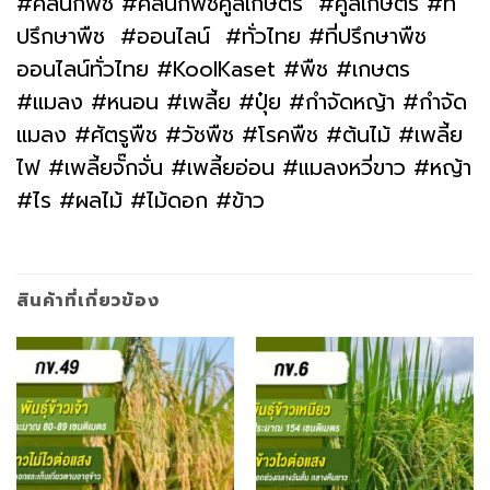
#คลินิกพืช #คลินิกพืชคูลเกษตร #คูลเกษตร #ที่
ปรึกษาพืช #ออนไลน์ #ทั่วไทย #ที่ปรึกษาพืช
ออนไลน์ทั่วไทย #KoolKaset #พืช #เกษตร
#แมลง #หนอน #เพลี้ย #ปุ๋ย #กำจัดหญ้า #กำจัด
แมลง #ศัตรูพืช #วัชพืช #โรคพืช #ต้นไม้ #เพลี้ย
ไฟ #เพลี้ยจั๊กจั่น #เพลี้ยอ่อน #แมลงหวี่ขาว #หญ้า
#ไร #ผลไม้ #ไม้ดอก #ข้าว
สินค้าที่เกี่ยวข้อง