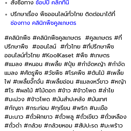
สั่งซื้อทาง
ช้อปปี้ คลิกที่นี่
ปรึกษาเรื่อง พืชออนไลน์ทั่วไทย ติดต่อมาได้ที่
ช่องทาง คลินิกพืชคูลเกษตร
#คลินิกพืช #คลินิกพืชคูลเกษตร #คูลเกษตร #ที่
ปรึกษาพืช #ออนไลน์ #ทั่วไทย #ที่ปรึกษาพืช
ออนไลน์ทั่วไทย #KoolKaset #พืช #เกษตร
#แมลง #หนอน #เพลี้ย #ปุ๋ย #กำจัดหญ้า #กำจัด
แมลง #ศัตรูพืช #วัชพืช #โรคพืช #ต้นไม้ #เพลี้ย
ไฟ #เพลี้ยจั๊กจั่น #เพลี้ยอ่อน #แมลงหวี่ขาว #หญ้า
#ไร #ผลไม้ #ไม้ดอก #ข้าว #ข้าวโพด #ลำไย
#มะม่วง #ข้าวโพด #มันสำปะหลัง #มันเทศ
#กัญชา #กระท่อม #ทุเรียน #พริก #มะเขือ
#มะนาว #ถั่วฝักยาว #ถั่วพลู #ถั่วเขียว #ถั่วเหลือง
#ถั่วดำ #กล้วย #กล้วยหอม #สัปปะรด #มะพร้าว