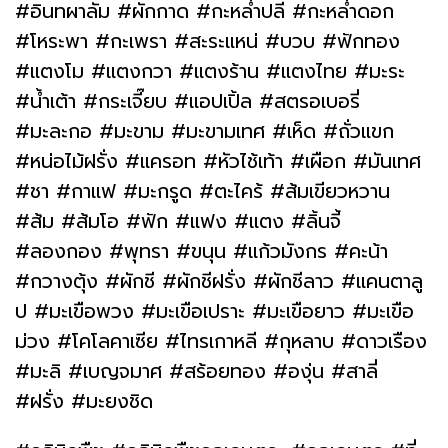
#อินทผาลัม #ผักกาด #กะหล่ำปลี #กะหล่ำดอก
#โหระพา #กะเพรา #สะระแหน่ #บวบ #ฟักทอง
#แตงโม #แตงกวา #แตงร้าน #แตงไทย #มะระ
#น้ำเต้า #กระเจี๊ยบ #แอปเปิ้ล #สตรอเบอรี่
#มะละกอ #มะขาม #มะขามเทศ #เห็ด #ถั่วแขก
#หน่อไม้ฝรั่ง #แครอท #หัวไช้เท้า #เผือก #มันเทศ
#ชา #กาแฟ #มะกรูด #ตะไคร้ #ส้มเขียวหวาน
#ส้ม #ส้มโอ #ฟัก #แฟง #แตง #ลิ้นจี้
#ลองกอง #พุทรา #ขนุน #แก้วมังกร #คะน้า
#กวางตุ้ง #ผักชี #ผักชีฝรั่ง #ผักชีลาว #แคนตาลู
ป #มะเขือพวง #มะเขือเปราะ #มะเขือยาว #มะเขือ
ม่วง #โคโลคาเซีย #ไทรเกาหลี #กุหลาบ #ดาวเรือง
#มะลิ #เบญจมาศ #สร้อยทอง #องุ่น #สาลี่
#ฝรั่ง #มะยงชิด