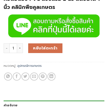
นิ้ว คลินิกพืชคูลเกษตร
หยิบใส่ตะกร้า
หมวดหมู่:
อุปกรณ์การเกษตร
คำอธิบาย