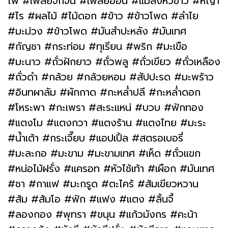
ไฟ #เพลี้ยจั๊กจั่น #เพลี้ยอ่อน #แมลงหวี่ขาว #หญ้า
#ไร #ผลไม้ #ไม้ดอก #ข้าว #ข้าวโพด #ลำไย
#มะม่วง #ข้าวโพด #มันสำปะหลัง #มันเทศ
#กัญชา #กระท่อม #ทุเรียน #พริก #มะเขือ
#มะนาว #ถั่วฝักยาว #ถั่วพลู #ถั่วเขียว #ถั่วเหลือง
#ถั่วดำ #กล้วย #กล้วยหอม #สัปปะรด #มะพร้าว
#อินทผาลัม #ผักกาด #กะหล่ำปลี #กะหล่ำดอก
#โหระพา #กะเพรา #สะระแหน่ #บวบ #ฟักทอง
#แตงโม #แตงกวา #แตงร้าน #แตงไทย #มะระ
#น้ำเต้า #กระเจี๊ยบ #แอปเปิ้ล #สตรอเบอรี่
#มะละกอ #มะขาม #มะขามเทศ #เห็ด #ถั่วแขก
#หน่อไม้ฝรั่ง #แครอท #หัวไช้เท้า #เผือก #มันเทศ
#ชา #กาแฟ #มะกรูด #ตะไคร้ #ส้มเขียวหวาน
#ส้ม #ส้มโอ #ฟัก #แฟง #แตง #ลิ้นจี้
#ลองกอง #พุทรา #ขนุน #แก้วมังกร #คะน้า