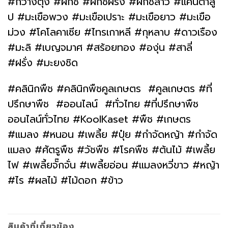
#กวางตุ้ง #ผักชี #ผักชีฝรั่ง #ผักชีลาว #แคนตาลู
ป #มะเขือพวง #มะเขือเปราะ #มะเขือยาว #มะเขือ
ม่วง #โคโลคาเซีย #ไทรเกาหลี #กุหลาบ #ดาวเรือง
#มะลิ #เบญจมาศ #สร้อยทอง #องุ่น #สาลี่
#ฝรั่ง #มะยงชิด
#คลินิกพืช #คลินิกพืชคูลเกษตร #คูลเกษตร #ที่
ปรึกษาพืช #ออนไลน์ #ทั่วไทย #ที่ปรึกษาพืช
ออนไลน์ทั่วไทย #KoolKaset #พืช #เกษตร
#แมลง #หนอน #เพลี้ย #ปุ๋ย #กำจัดหญ้า #กำจัด
แมลง #ศัตรูพืช #วัชพืช #โรคพืช #ต้นไม้ #เพลี้ย
ไฟ #เพลี้ยจั๊กจั่น #เพลี้ยอ่อน #แมลงหวี่ขาว #หญ้า
#ไร #ผลไม้ #ไม้ดอก #ข้าว
สินค้าที่เกี่ยวข้อง