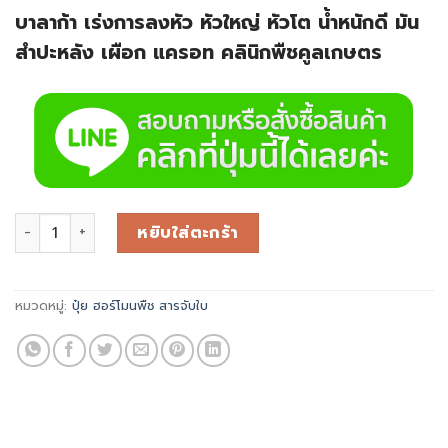
บาลาก้า เร่งการลงหัว หัวใหญ่ หัวโต น้ำหนักดี มัน
สำปะหลัง เผือก แครอท คลินิกพืชคูลเกษตร
หยิบใส่ตะกร้า
หมวดหมู่:
ปุ๋ย ฮอร์โมนพืช สารจับใบ