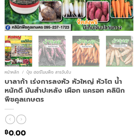
หน้าหลัก
/
ปุ๋ย ฮอร์โมนพืช สารจับใบ
บาลาก้า เร่งการลงหัว หัวใหญ่ หัวโต น้ำ
หนักดี มันสำปะหลัง เผือก แครอท คลินิก
พืชคูลเกษตร
0.00
฿