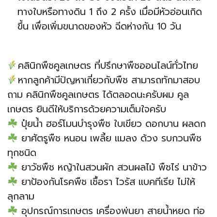
ทางใบหรือทางดิน 1 ถึง 2 ครั้ง เมื่อมีหัวอ่อนเกิด
ขึ้น เพื่อเพิ่มขนาดของหัว ฉีดห่างกัน 10 วัน
คลินิกพืชคูลเกษตร ที่ปรึกษาพืชออนไลน์ทั่วไทย
หากลูกค้ามีปัญหาเกี่ยวกับพืช สามารถทักมาสอบ
ถาม คลินิกพืชคูลเกษตร ได้ตลอดนะครับผม คูล
เกษตร ยินดีให้บริการด้วยความเต็มใจครับ
ปุ๋ยน้ำ ฮอร์โมนบำรุงพืช ใบเขียว ดอกบาน ผลดก
ยาศัตรูพืช หนอน เพลี้ย แมลง ด้วง รบกวนพืช
ทุกชนิด
ยาวัชพืช หญ้าในสวนผัก สวนผลไม้ พืชไร่ นาข้าว
ยาป้องกันโรคพืช เชื้อรา ไวรัส แบคทีเรีย ไม่ให้
ลุกลาม
อุปกรณ์การเกษตร เครื่องพ่นยา สายน้ำหยด ท่อ