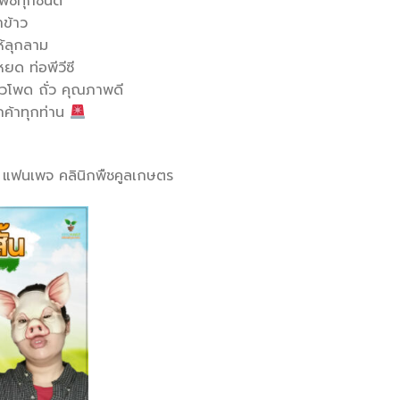
พืชทุกชนิด
าข้าว
ห้ลุกลาม
ด ท่อพีวีซี
ข้าวโพด ถั่ว คุณภาพดี
กค้าทุกท่าน
ที แฟนเพจ คลินิกพืชคูลเกษตร