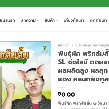
หน้าแรก
บทความ
สินค้า
เกี่ยวกับเรา
ติดต่อเรา
หน้าหลัก
/
เมล็ดพันธุ์ผักและพันธุ์อื่
พันธุ์ผัก พริกส้มส
SL ซีดไลน์ ติดผ
ผลผลิตสูง ผลสุก 
แดง คลินิกพืชคู
0.00
฿
พันธุ์ผัก พริกส้มสั้น ตะวันนา