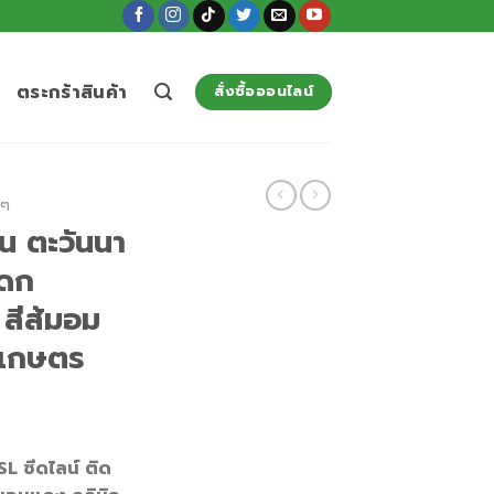
ตระกร้าสินค้า
สั่งซื้อออนไลน์
นๆ
ั้น ตะวันนา
ลดก
สีส้มอม
ลเกษตร
 SL ซีดไลน์ ติด