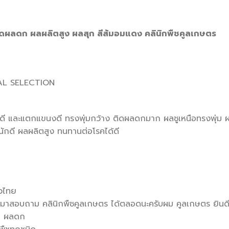
น์ ติดผลดก ผลผลิตสูง ผลสุก สีส้มอมแดง คลินิกพืชคูลเกษตร
CIAL SELECTION
้ดี และแตกแขนงดี ทรงพุ่มกว้าง ติดผลดกมาก ผลชูเหนือทรงพุ่ม ผลส
ักดี ผลผลิตสูง ทนทานต่อโรคได้ดี
่วไทย
กมาสอบถาม คลินิกพืชคูลเกษตร ได้ตลอดนะครับผม คูลเกษตร ยินดีใ
าน ผลดก