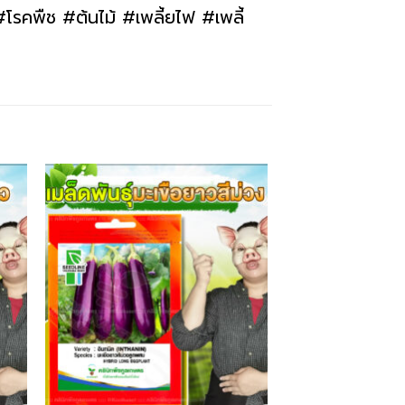
รคพืช #ต้นไม้ #เพลี้ยไฟ #เพลี้