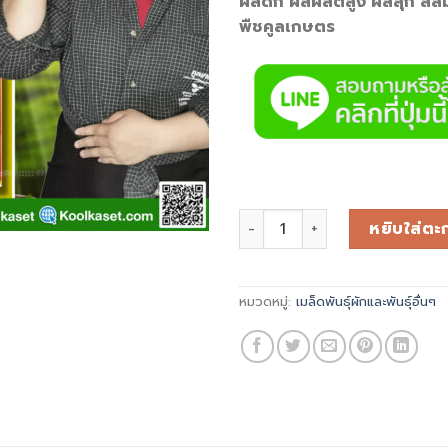
ผลดก ผลผลิตสูง ผลสุก สีส
พืชคูลเกษตร
หยิบใส่ตะก
หมวดหมู่:
เมล็ดพันธุ์ผักและพันธุ์อื่นๆ