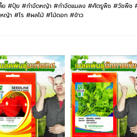
#ปุ๋ย #กำจัดหญ้า #กำจัดแมลง #ศัตรูพืช #วัชพืช #โ
ว #หญ้า #ไร #ผลไม้ #ไม้ดอก #ข้าว