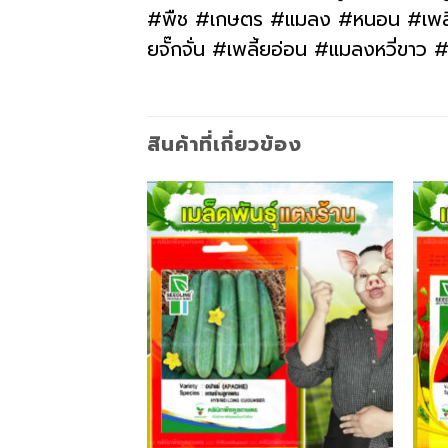
#พืช #เกษตร #แมลง #หนอน #เพลี้ย 
ยจั๊กจั่น #เพลี้ยอ่อน #แมลงหวี่ขา
สินค้าที่เกี่ยวข้อง