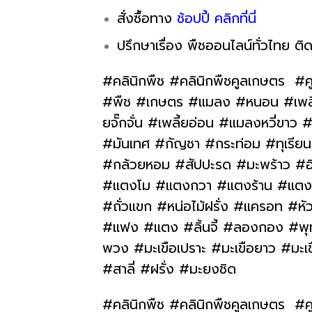
สั่งซื้อทาง
ช้อปปี้ คลิกที่
นี่
ปรึกษาเรื่อง พืชออนไลน์ทั่วไทย ติด
#คลินิกพืช #คลินิกพืชคูลเกษตร #ค
#พืช #เกษตร #แมลง #หนอน #เพลี้ย 
ยจั๊กจั่น #เพลี้ยอ่อน #แมลงหวี่ข
#มันเทศ #กัญชา #กระท่อม #ทุเรียน #
#กล้วยหอม #สัปปะรด #มะพร้าว #อ
#แตงโม #แตงกวา #แตงร้าน #แตงไทย
#ถั่วแขก #หน่อไม้ฝรั่ง #แครอท #หั
#แฟง #แตง #ลิ้นจี้ #ลองกอง #พุทร
พวง #มะเขือเปราะ #มะเขือยาว #มะเ
#สาลี่ #ฝรั่ง #มะยงชิด
#คลินิกพืช #คลินิกพืชคูลเกษตร #ค