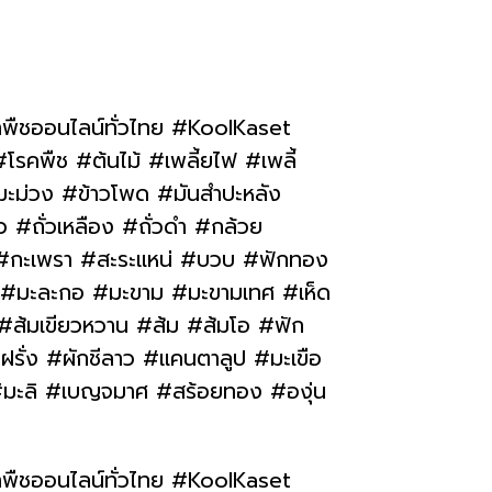
าพืชออนไลน์ทั่วไทย #KoolKaset
รคพืช #ต้นไม้ #เพลี้ยไฟ #เพลี้
#มะม่วง #ข้าวโพด #มันสำปะหลัง
ว #ถั่วเหลือง #ถั่วดำ #กล้วย
 #กะเพรา #สะระแหน่ #บวบ #ฟักทอง
่ #มะละกอ #มะขาม #มะขามเทศ #เห็ด
 #ส้มเขียวหวาน #ส้ม #ส้มโอ #ฟัก
ฝรั่ง #ผักชีลาว #แคนตาลูป #มะเขือ
 #มะลิ #เบญจมาศ #สร้อยทอง #องุ่น
าพืชออนไลน์ทั่วไทย #KoolKaset