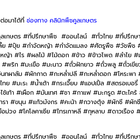
ต่อมาได้ที่
ช่องทาง คลินิกพืชคูลเกษตร
ูลเกษตร #ที่ปรึกษาพืช #ออนไลน์ #ทั่วไทย #ที่ปรึกษ
#ปุ๋ย #กำจัดหญ้า #กำจัดแมลง #ศัตรูพืช #วัชพืช #โ
าว #หญ้า #ไร #ผลไม้ #ไม้ดอก #ข้าว #ข้าวโพด #ลำไย 
พริก #มะเขือ #มะนาว #ถั่วฝักยาว #ถั่วพลู #ถั่วเขีย
ินทผาลัม #ผักกาด #กะหล่ำปลี #กะหล่ำดอก #โหระพา
 #มะระ #น้ำเต้า #กระเจี๊ยบ #แอปเปิ้ล #สตรอเบอรี
วไช้เท้า #เผือก #มันเทศ #ชา #กาแฟ #มะกรูด #ตะไคร้
า #ขนุน #แก้วมังกร #คะน้า #กวางตุ้ง #ผักชี #ผักชี
ขือม่วง #โคโลคาเซีย #ไทรเกาหลี #กุหลาบ #ดาวเรือง
ูลเกษตร #ที่ปรึกษาพืช #ออนไลน์ #ทั่วไทย #ที่ปรึกษ