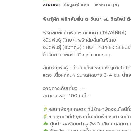
คำอธิบาย
ข้อมูลเพิ่มเติม
บทวิจารณ์ (0)
พันธุ์ผัก พริกส้มสั้น ตะวันนา SL ซีดไล
พริกส้มสั้นคัดพิเศษ ตะวันนา (TAWANNA)
ชนิดพันธุ์ (ไทย) : พริกส้มสั้นคัดพิเศษ
ชนิดพันธุ์ (อังกฤษ) : HOT PEPPER SPE
ชื่อวิทยาศาสตร์ : Capsicum spp.
ลักษณะพันธุ์ : ลำต้นแข็งแรง เจริญเติบโตได
แดง เนื้อผลหนา ขนาดผลยาว 3-4 ซม. น้ำหน
อายุการเก็บเกี่ยว : –
ขนาดบรรจุ : 100 เมล็ด
คลินิกพืชคูลเกษตร ที่ปรึกษาพืชออนไลน์ทั
หากลูกค้ามีปัญหาเกี่ยวกับพืช สามารถทั
ปุ๋ยน้ำ ฮอร์โมนบำรุงพืช ใบเขียว ดอกบ