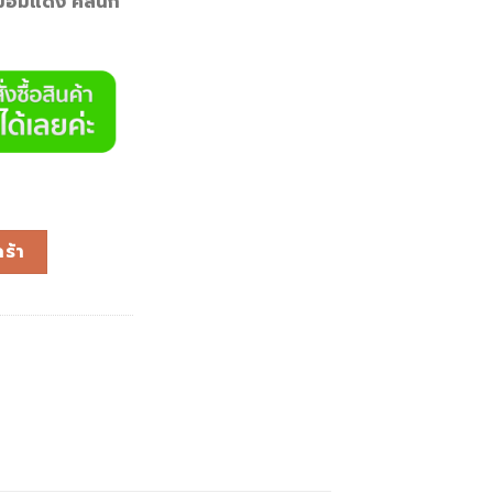
้มอมแดง คลินิก
ร้า