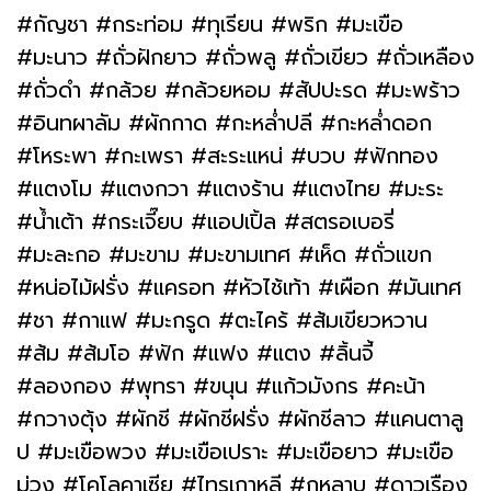
#กัญชา #กระท่อม #ทุเรียน #พริก #มะเขือ
#มะนาว #ถั่วฝักยาว #ถั่วพลู #ถั่วเขียว #ถั่วเหลือง
#ถั่วดำ #กล้วย #กล้วยหอม #สัปปะรด #มะพร้าว
#อินทผาลัม #ผักกาด #กะหล่ำปลี #กะหล่ำดอก
#โหระพา #กะเพรา #สะระแหน่ #บวบ #ฟักทอง
#แตงโม #แตงกวา #แตงร้าน #แตงไทย #มะระ
#น้ำเต้า #กระเจี๊ยบ #แอปเปิ้ล #สตรอเบอรี่
#มะละกอ #มะขาม #มะขามเทศ #เห็ด #ถั่วแขก
#หน่อไม้ฝรั่ง #แครอท #หัวไช้เท้า #เผือก #มันเทศ
#ชา #กาแฟ #มะกรูด #ตะไคร้ #ส้มเขียวหวาน
#ส้ม #ส้มโอ #ฟัก #แฟง #แตง #ลิ้นจี้
#ลองกอง #พุทรา #ขนุน #แก้วมังกร #คะน้า
#กวางตุ้ง #ผักชี #ผักชีฝรั่ง #ผักชีลาว #แคนตาลู
ป #มะเขือพวง #มะเขือเปราะ #มะเขือยาว #มะเขือ
ม่วง #โคโลคาเซีย #ไทรเกาหลี #กุหลาบ #ดาวเรือง