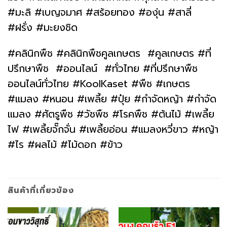
#มะลิ #เบญจมาศ #สร้อยทอง #องุ่น #สาลี่
#ฝรั่ง #มะยงชิด
#คลินิกพืช #คลินิกพืชคูลเกษตร #คูลเกษตร #ที่
ปรึกษาพืช #ออนไลน์ #ทั่วไทย #ที่ปรึกษาพืช
ออนไลน์ทั่วไทย #KoolKaset #พืช #เกษตร
#แมลง #หนอน #เพลี้ย #ปุ๋ย #กำจัดหญ้า #กำจัด
แมลง #ศัตรูพืช #วัชพืช #โรคพืช #ต้นไม้ #เพลี้ย
ไฟ #เพลี้ยจั๊กจั่น #เพลี้ยอ่อน #แมลงหวี่ขาว #หญ้า
#ไร #ผลไม้ #ไม้ดอก #ข้าว
สินค้าที่เกี่ยวข้อง