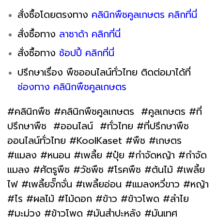
สั่งซื้อโดยตรงทาง
คลินิกพืชคูลเกษตร คลิกที่นี่
สั่งซื้อทาง
ลาซาด้า คลิกที่นี่
สั่งซื้อทาง
ช้อปปี้ คลิกที่นี่
ปรึกษาเรื่อง พืชออนไลน์ทั่วไทย ติดต่อมาได้ที่
ช่องทาง คลินิกพืชคูลเกษตร
#คลินิกพืช #คลินิกพืชคูลเกษตร #คูลเกษตร #ที่
ปรึกษาพืช #ออนไลน์ #ทั่วไทย #ที่ปรึกษาพืช
ออนไลน์ทั่วไทย #KoolKaset #พืช #เกษตร
#แมลง #หนอน #เพลี้ย #ปุ๋ย #กำจัดหญ้า #กำจัด
แมลง #ศัตรูพืช #วัชพืช #โรคพืช #ต้นไม้ #เพลี้ย
ไฟ #เพลี้ยจั๊กจั่น #เพลี้ยอ่อน #แมลงหวี่ขาว #หญ้า
#ไร #ผลไม้ #ไม้ดอก #ข้าว #ข้าวโพด #ลำไย
#มะม่วง #ข้าวโพด #มันสำปะหลัง #มันเทศ