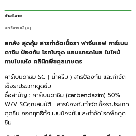
คำอธิบาย
บทวิจารณ์ (0)
ยกลัง สุดคุ้ม สารกำจัดเชื้อรา ฟาซีนเอฟ คาร์เบน
ดาซิม ป้องกัน โรคใบจุด แอนแทรคโนส ใบไหม้
กาบใบแห้ง คลินิกพืชคูลเกษตร
คาร์เบนดาซิม SC ( น้ำครีม ) สารป้องกัน และกำจัด
เชื้อราประเภทดูดซึม
ชื่อสามัญ : คาร์เบนดาซิม (carbendazim) 50%
W/V SC
คุณสมบัติ : สารป้องกันกำจัดเชื้อราประเภท
ดูดซึม ออกฤทธิ์ทั้งแบบป้องกันและกำจัดโรคพืชดูด
ซึม