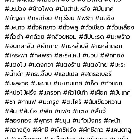
#มะม่วง #ข้าวโพด #มันสำปะหลัง #มันเทศ
#กัญชา #กระท่อม #ทุเรียน #พริก #มะเขือ
#มะนาว #ถั่วฝักยาว #ถั่วพลู #ถั่วเขียว #ถั่วเหลือง
#ถั่วดำ #กล้วย #กล้วยหอม #สัปปะรด #มะพร้าว
#อินทผาลัม #ผักกาด #กะหล่ำปลี #กะหล่ำดอก
#โหระพา #กะเพรา #สะระแหน่ #บวบ #ฟักทอง
#แตงโม #แตงกวา #แตงร้าน #แตงไทย #มะระ
#น้ำเต้า #กระเจี๊ยบ #แอปเปิ้ล #สตรอเบอรี่
#มะละกอ #มะขาม #มะขามเทศ #เห็ด #ถั่วแขก
#หน่อไม้ฝรั่ง #แครอท #หัวไช้เท้า #เผือก #มันเทศ
#ชา #กาแฟ #มะกรูด #ตะไคร้ #ส้มเขียวหวาน
#ส้ม #ส้มโอ #ฟัก #แฟง #แตง #ลิ้นจี้
#ลองกอง #พุทรา #ขนุน #แก้วมังกร #คะน้า
#กวางตุ้ง #ผักชี #ผักชีฝรั่ง #ผักชีลาว #แคนตาลู