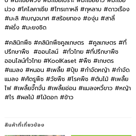
ป #มะเขือพวง #มะเขือเปราะ #มะเขือยาว #มะเขือ
ม่วง #โคโลคาเซีย #ไทรเกาหลี #กุหลาบ #ดาวเรือง
#มะลิ #เบญจมาศ #สร้อยทอง #องุ่น #สาลี่
#ฝรั่ง #มะยงชิด
#คลินิกพืช #คลินิกพืชคูลเกษตร #คูลเกษตร #ที่
ปรึกษาพืช #ออนไลน์ #ทั่วไทย #ที่ปรึกษาพืช
ออนไลน์ทั่วไทย #KoolKaset #พืช #เกษตร
#แมลง #หนอน #เพลี้ย #ปุ๋ย #กำจัดหญ้า #กำจัด
แมลง #ศัตรูพืช #วัชพืช #โรคพืช #ต้นไม้ #เพลี้ย
ไฟ #เพลี้ยจั๊กจั่น #เพลี้ยอ่อน #แมลงหวี่ขาว #หญ้า
#ไร #ผลไม้ #ไม้ดอก #ข้าว
สินค้าที่เกี่ยวข้อง