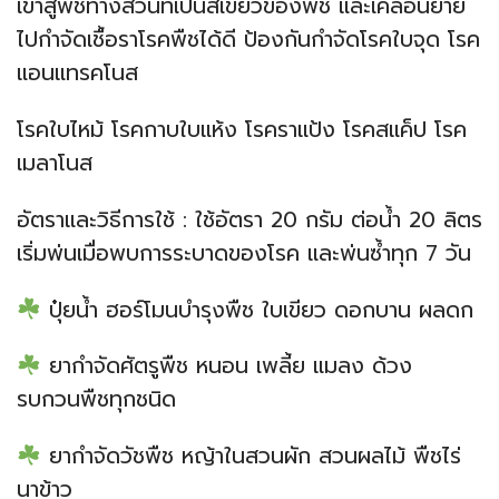
เข้าสู่พืชทางส่วนที่เป็นสีเขียวของพืช และเคลื่อนย้าย
ไปกำจัดเชื้อราโรคพืชได้ดี ป้องกันกำจัดโรคใบจุด โรค
แอนแทรคโนส
โรคใบไหม้ โรคกาบใบแห้ง โรคราแป้ง โรคสแค็ป โรค
เมลาโนส
อัตราและวิธีการใช้ : ใช้อัตรา 20 กรัม ต่อน้ำ 20 ลิตร
เริ่มพ่นเมื่อพบการระบาดของโรค และพ่นซ้ำทุก 7 วัน
ปุ๋ยน้ำ ฮอร์โมนบำรุงพืช ใบเขียว ดอกบาน ผลดก
ยากำจัดศัตรูพืช หนอน เพลี้ย แมลง ด้วง
รบกวนพืชทุกชนิด
ยากำจัดวัชพืช หญ้าในสวนผัก สวนผลไม้ พืชไร่
นาข้าว