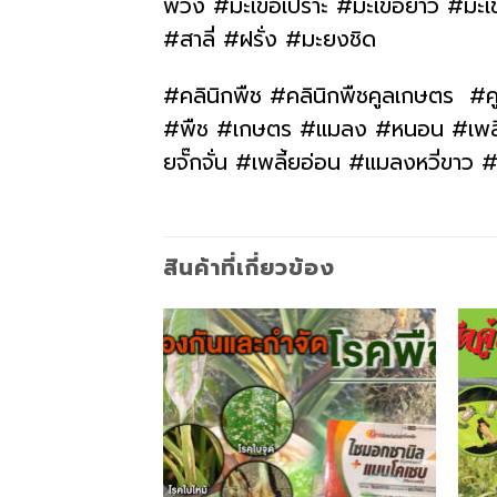
พวง #มะเขือเปราะ #มะเขือยาว #มะเ
#สาลี่ #ฝรั่ง #มะยงชิด
#คลินิกพืช #คลินิกพืชคูลเกษตร #ค
#พืช #เกษตร #แมลง #หนอน #เพลี้ย 
ยจั๊กจั่น #เพลี้ยอ่อน #แมลงหวี่ขา
สินค้าที่เกี่ยวข้อง