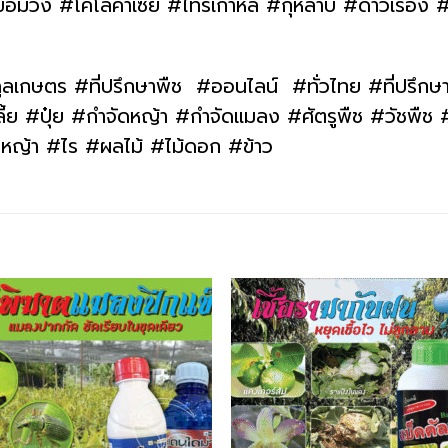
ขือม่วง #โคโลคาเซีย #ไทรเกาหลี #กุหลาบ #ดาวเรือง
ูลเกษตร #ที่ปรึกษาพืช #ออนไลน์ #ทั่วไทย #ที่ปรึกษ
#ปุ๋ย #กำจัดหญ้า #กำจัดแมลง #ศัตรูพืช #วัชพืช #โ
ว #หญ้า #ไร #ผลไม้ #ไม้ดอก #ข้าว