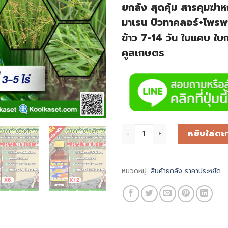
ยกลัง สุดคุ้ม สารคุมฆ่าห
มาเรน บิวทาคลอร์+โพรพ
ข้าว 7-14 วัน ใบแคบ ใบก
คูลเกษตร
หยิบใส่ตะก
หมวดหมู่:
สินค้ายกลัง ราคาประหยัด