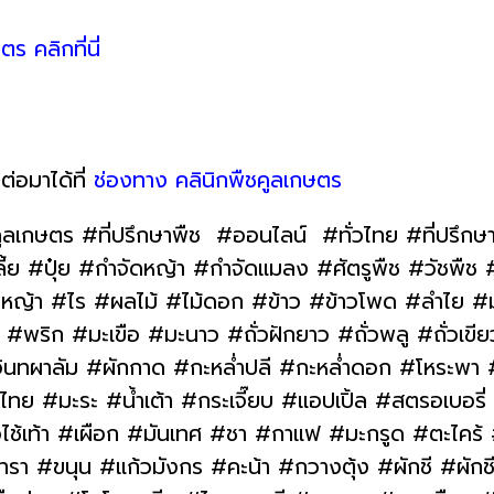
ตร คลิกที่นี่
ต่อมาได้ที่
ช่องทาง คลินิกพืชคูลเกษตร
ูลเกษตร #ที่ปรึกษาพืช #ออนไลน์ #ทั่วไทย #ที่ปรึกษ
#ปุ๋ย #กำจัดหญ้า #กำจัดแมลง #ศัตรูพืช #วัชพืช #โ
าว #หญ้า #ไร #ผลไม้ #ไม้ดอก #ข้าว #ข้าวโพด #ลำไย 
พริก #มะเขือ #มะนาว #ถั่วฝักยาว #ถั่วพลู #ถั่วเขีย
ินทผาลัม #ผักกาด #กะหล่ำปลี #กะหล่ำดอก #โหระพา
 #มะระ #น้ำเต้า #กระเจี๊ยบ #แอปเปิ้ล #สตรอเบอรี
วไช้เท้า #เผือก #มันเทศ #ชา #กาแฟ #มะกรูด #ตะไคร้
า #ขนุน #แก้วมังกร #คะน้า #กวางตุ้ง #ผักชี #ผักชี