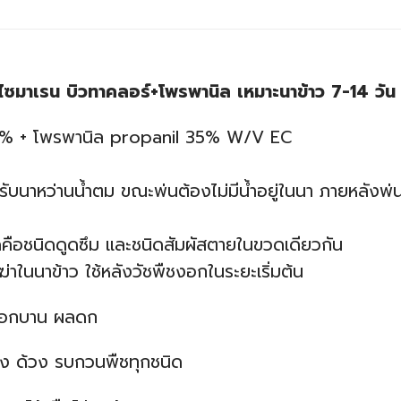
ว ไซมาเรน บิวทาคลอร์+โพรพานิล เหมาะนาข้าว 7-14 วั
 35% + โพรพานิล propanil 35% W/V EC
สำหรับนาหว่านน้ำตม ขณะพ่นต้องไม่มีน้ำอยู่ในนา ภายหลังพ่
ิดคือชนิดดูดซึม และชนิดสัมผัสตายในขวดเดียวกัน
ฆ่าในนาข้าว ใช้หลังวัชพืชงอกในระยะเริ่มต้น
ว ดอกบาน ผลดก
ลง ด้วง รบกวนพืชทุกชนิด