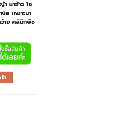
ญ้า นาข้าว ไซ
านิล เหมาะนา
ว้าง คลินิกพืช
ร้า