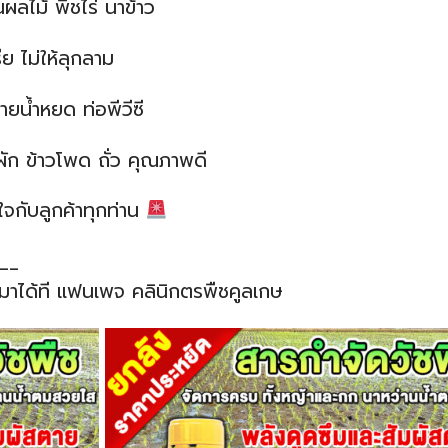
ลไม้ พืชไร่ นาข้าว
ีย ไม่ให้ลุกลาม
ยน้ำหยด ท่อพีวีซี
ุ์ผัก ข้าวโพด ถั่ว คุณภาพดี
ใจกับลูกค้าทุกท่าน
__
อมาได้ที แฟนเพจ คลินิกตรพืชคูลเกษ