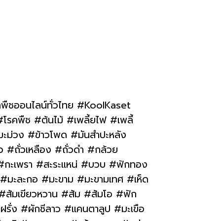
าพืชออนไลน์ทั่วไทย #KoolKaset
รคพืช #ต้นไม้ #เพลี้ยไฟ #เพลี้
#มะม่วง #ข้าวโพด #มันสำปะหลัง
ว #ถั่วเหลือง #ถั่วดำ #กล้วย
 #กะเพรา #สะระแหน่ #บวบ #ฟักทอง
่ #มะละกอ #มะขาม #มะขามเทศ #เห็ด
 #ส้มเขียวหวาน #ส้ม #ส้มโอ #ฟัก
ฝรั่ง #ผักชีลาว #แคนตาลูป #มะเขือ