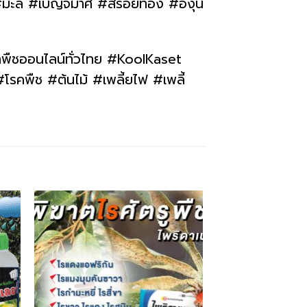
 #มะลิ #เบญจมาศ #สร้อยทอง #องุ่น
าพืชออนไลน์ทั่วไทย #KoolKaset
รคพืช #ต้นไม้ #เพลี้ยไฟ #เพลี้