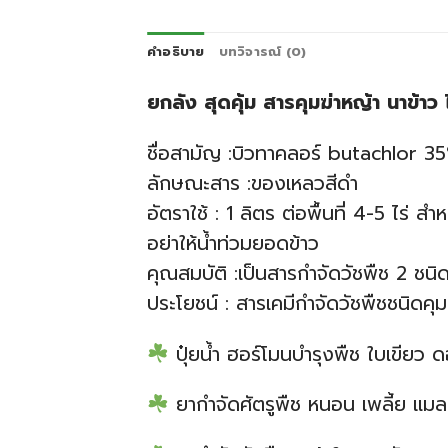
คำอธิบาย
บทวิจารณ์ (0)
ยกลัง สุดคุ้ม สารคุมฆ่าหญ้า นาข้า
ชื่อสามัญ :บิวทาคลอร์ butachlor
ลักษณะสาร :ของเหลวสีดำ
อัตราใช้ : 1 ลิตร ต่อพื้นที่ 4-5 ไร่ 
อย่าให้น้ำท่วมยอดข้าว
คุณสมบัติ :เป็นสารกำจัดวัชพืช 2 ชน
ประโยชน์ : สารเคมีกำจัดวัชพืชชนิดคุม
ปุ๋ยน้ำ ฮอร์โมนบำรุงพืช ใบเขีย
ยากำจัดศัตรูพืช หนอน เพลี้ย แม