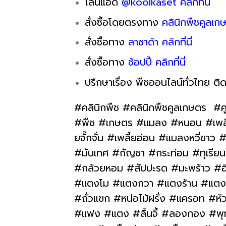
ไลน์แอด
@koolkaset คลิกที่นี่
สั่งซื้อโดยตรงทาง
คลินิกพืชคูลเกษ
สั่งซื้อทาง
ลาซาด้า คลิกที่นี่
สั่งซื้อทาง
ช้อปปี้ คลิกที่นี่
ปรึกษาเรื่อง พืชออนไลน์ทั่วไทย ติด
#คลินิกพืช #คลินิกพืชคูลเกษตร #ค
#พืช #เกษตร #แมลง #หนอน #เพลี้ย 
ยจั๊กจั่น #เพลี้ยอ่อน #แมลงหวี่ข
#มันเทศ #กัญชา #กระท่อม #ทุเรียน #
#กล้วยหอม #สัปปะรด #มะพร้าว #อ
#แตงโม #แตงกวา #แตงร้าน #แตงไทย
#ถั่วแขก #หน่อไม้ฝรั่ง #แครอท #หั
#แฟง #แตง #ลิ้นจี้ #ลองกอง #พุทร