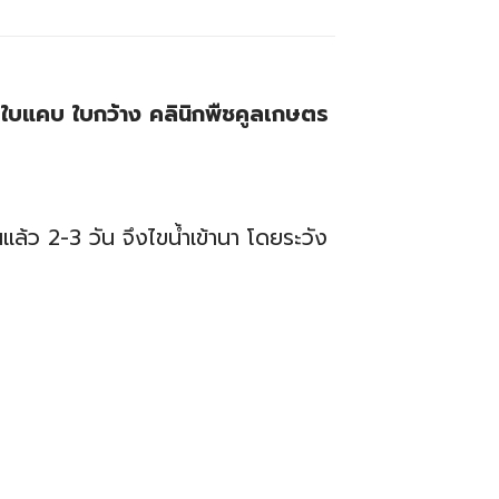
น ใบแคบ ใบกว้าง คลินิกพืชคูลเกษตร
นแล้ว 2-3 วัน จึงไขน้ำเข้านา โดยระวัง