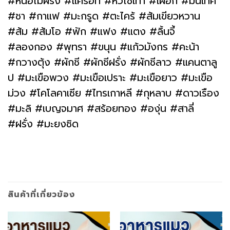
#หน่อไม้ฝรั่ง #แครอท #หัวไช้เท้า #เผือก #มันเทศ
#ชา #กาแฟ #มะกรูด #ตะไคร้ #ส้มเขียวหวาน
#ส้ม #ส้มโอ #ฟัก #แฟง #แตง #ลิ้นจี้
#ลองกอง #พุทรา #ขนุน #แก้วมังกร #คะน้า
#กวางตุ้ง #ผักชี #ผักชีฝรั่ง #ผักชีลาว #แคนตาลู
ป #มะเขือพวง #มะเขือเปราะ #มะเขือยาว #มะเขือ
ม่วง #โคโลคาเซีย #ไทรเกาหลี #กุหลาบ #ดาวเรือง
#มะลิ #เบญจมาศ #สร้อยทอง #องุ่น #สาลี่
#ฝรั่ง #มะยงชิด
สินค้าที่เกี่ยวข้อง