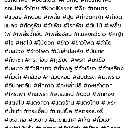
ออนไลน์ทั่วไทย #KoolKaset #พืช #เกษตร
#แมลง #หนอน #เพลี้ย #ปุ๋ย #กำจัดหญ้า #กำจัด
แมลง #ศัตรูพืช #วัชพืช #โรคพืช #ต้นไม้ #เพลี้ย
ไฟ #เพลี้ยจั๊กจั่น #เพลี้ยอ่อน #แมลงหวี่ขาว #หญ้า
#ไร #ผลไม้ #ไม้ดอก #ข้าว #ข้าวโพด #ลำไย
#มะม่วง #ข้าวโพด #มันสำปะหลัง #มันเทศ
#กัญชา #กระท่อม #ทุเรียน #พริก #มะเขือ
#มะนาว #ถั่วฝักยาว #ถั่วพลู #ถั่วเขียว #ถั่วเหลือง
#ถั่วดำ #กล้วย #กล้วยหอม #สัปปะรด #มะพร้าว
#อินทผาลัม #ผักกาด #กะหล่ำปลี #กะหล่ำดอก
#โหระพา #กะเพรา #สะระแหน่ #บวบ #ฟักทอง
#แตงโม #แตงกวา #แตงร้าน #แตงไทย #มะระ
#น้ำเต้า #กระเจี๊ยบ #แอปเปิ้ล #สตรอเบอรี่
#มะละกอ #มะขาม #มะขามเทศ #เห็ด #ถั่วแขก