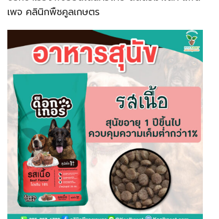
เพจ คลินิกพืชคูลเกษตร