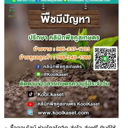
ซื้อออนไลน์ ห่างไกลโควิด ส่งไว ส่งฟรี ยินดีให้