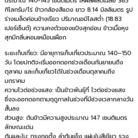
ประมาณ 140-145 เซนติเมตร ให้ผลผลิตเฉลี่ย 385
กิโลกรัม/ไร่ ข้าวกล้องสีแดง ยาว 8.14 มิลลิเมตร รูป
ร่างเมล็ดค่อนข้างเรียว ปริมาณอมิโลสต่ำ (18.83
เปอร์เซ็นต์) ความคงตัวของแป้งสุกอ่อน ข้าวเมื่อหุง
สุกมีกลิ่นหอมเหมือนเผือก
ระยะเก็บเกี่ยว: มีอายุการเก็บเกี่ยวประมาณ 140–150
วัน โดยปกติจะเริ่มออกดอกช่วงเดือนกันยายนถึง
ตุลาคม และเก็บเกี่ยวได้ในช่วงเดือนตุลาคมถึง
มกราคม
ความไวต่อช่วงแสง: เป็นข้าวพันธุ์ที่ ไวต่อช่วงแสง
ซึ่งจะออกดอกตามฤดูกาลในช่วงที่มีช่วงเวลากลางวัน
สั้นลง
ส่วนสูง: ต้นข้าวมีความสูงประมาณ 147 เซนติเมตร
ลักษณะเด่น
ต้นและใบ: ทรงกอตั้ง ลำต้นแข็ง แผ่นใบสีเขียว รวง