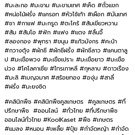
#มะละกอ #มะขาม #มะขามเทศ #เห็ด #ถั่วแขก
#หน่อไม้ฝรั่ง #แครอท #หัวไช้เท้า #เผือก #มันเทศ
#ชา #กาแฟ #มะกรูด #ตะไคร้ #ส้มเขียวหวาน
#ส้ม #ส้มโอ #ฟัก #แฟง #แตง #ลิ้นจี้
#ลองกอง #พุทรา #ขนุน #แก้วมังกร #คะน้า
#กวางตุ้ง #ผักชี #ผักชีฝรั่ง #ผักชีลาว #แคนตาลู
ป #มะเขือพวง #มะเขือเปราะ #มะเขือยาว #มะเขือ
ม่วง #โคโลคาเซีย #ไทรเกาหลี #กุหลาบ #ดาวเรือง
#มะลิ #เบญจมาศ #สร้อยทอง #องุ่น #สาลี่
#ฝรั่ง #มะยงชิด
#คลินิกพืช #คลินิกพืชคูลเกษตร #คูลเกษตร #ที่
ปรึกษาพืช #ออนไลน์ #ทั่วไทย #ที่ปรึกษาพืช
ออนไลน์ทั่วไทย #KoolKaset #พืช #เกษตร
#แมลง #หนอน #เพลี้ย #ปุ๋ย #กำจัดหญ้า #กำจัด