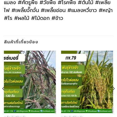
แมลง #ศัตรูพืช #วัชพืช #โรคพืช #ต้นไม้ #เพลี้ย
ไฟ #เพลี้ยจั๊กจั่น #เพลี้ยอ่อน #แมลงหวี่ขาว #หญ้า
#ไร #ผลไม้ #ไม้ดอก #ข้าว
สินค้าที่เกี่ยวข้อง