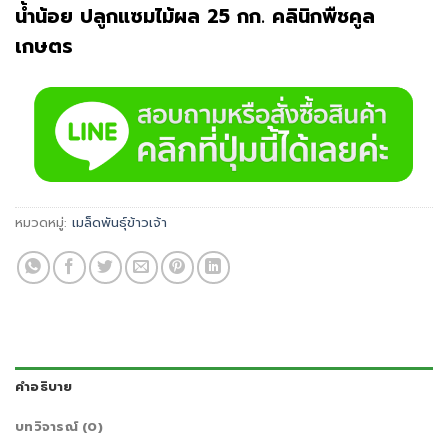
น้ำน้อย ปลูกแซมไม้ผล 25 กก. คลินิกพืชคูล
เกษตร
หมวดหมู่:
เมล็ดพันธุ์ข้าวเจ้า
คำอธิบาย
บทวิจารณ์ (0)