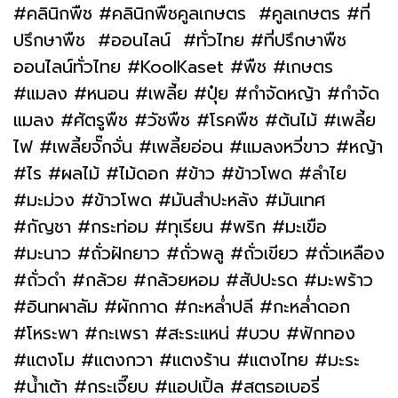
#คลินิกพืช #คลินิกพืชคูลเกษตร #คูลเกษตร #ที่
ปรึกษาพืช #ออนไลน์ #ทั่วไทย #ที่ปรึกษาพืช
ออนไลน์ทั่วไทย #KoolKaset #พืช #เกษตร
#แมลง #หนอน #เพลี้ย #ปุ๋ย #กำจัดหญ้า #กำจัด
แมลง #ศัตรูพืช #วัชพืช #โรคพืช #ต้นไม้ #เพลี้ย
ไฟ #เพลี้ยจั๊กจั่น #เพลี้ยอ่อน #แมลงหวี่ขาว #หญ้า
#ไร #ผลไม้ #ไม้ดอก #ข้าว #ข้าวโพด #ลำไย
#มะม่วง #ข้าวโพด #มันสำปะหลัง #มันเทศ
#กัญชา #กระท่อม #ทุเรียน #พริก #มะเขือ
#มะนาว #ถั่วฝักยาว #ถั่วพลู #ถั่วเขียว #ถั่วเหลือง
#ถั่วดำ #กล้วย #กล้วยหอม #สัปปะรด #มะพร้าว
#อินทผาลัม #ผักกาด #กะหล่ำปลี #กะหล่ำดอก
#โหระพา #กะเพรา #สะระแหน่ #บวบ #ฟักทอง
#แตงโม #แตงกวา #แตงร้าน #แตงไทย #มะระ
#น้ำเต้า #กระเจี๊ยบ #แอปเปิ้ล #สตรอเบอรี่