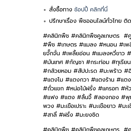
สั่งซื้อทาง
ช้อปปี้ คลิกที่นี่
ปรึกษาเรื่อง พืชออนไลน์ทั่วไทย ติด
#คลินิกพืช #คลินิกพืชคูลเกษตร #ค
#พืช #เกษตร #แมลง #หนอน #เพลี้ย 
ยจั๊กจั่น #เพลี้ยอ่อน #แมลงหวี่ข
#มันเทศ #กัญชา #กระท่อม #ทุเรียน #
#กล้วยหอม #สัปปะรด #มะพร้าว #อ
#แตงโม #แตงกวา #แตงร้าน #แตงไทย
#ถั่วแขก #หน่อไม้ฝรั่ง #แครอท #หั
#แฟง #แตง #ลิ้นจี้ #ลองกอง #พุทร
พวง #มะเขือเปราะ #มะเขือยาว #มะเ
#สาลี่ #ฝรั่ง #มะยงชิด
#คลินิกพืช #คลินิกพืชคูลเกษตร #ค