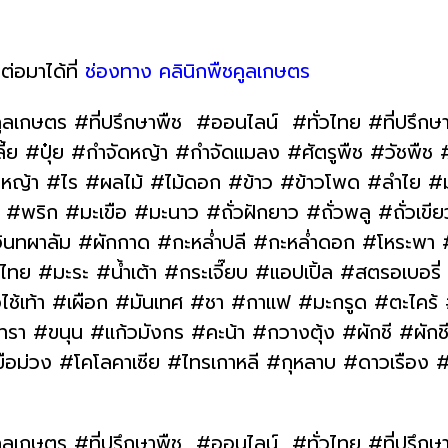
ต่อมาได้ที่
ช่องทาง คลินิกพืชคูลเกษตร
ูลเกษตร #ที่ปรึกษาพืช #ออนไลน์ #ทั่วไทย #ที่ปรึกษ
#ปุ๋ย #กำจัดหญ้า #กำจัดแมลง #ศัตรูพืช #วัชพืช #โ
าว #หญ้า #ไร #ผลไม้ #ไม้ดอก #ข้าว #ข้าวโพด #ลำไย 
พริก #มะเขือ #มะนาว #ถั่วฝักยาว #ถั่วพลู #ถั่วเขีย
ินทผาลัม #ผักกาด #กะหล่ำปลี #กะหล่ำดอก #โหระพา
 #มะระ #น้ำเต้า #กระเจี๊ยบ #แอปเปิ้ล #สตรอเบอรี
วไช้เท้า #เผือก #มันเทศ #ชา #กาแฟ #มะกรูด #ตะไคร้
า #ขนุน #แก้วมังกร #คะน้า #กวางตุ้ง #ผักชี #ผักชี
ขือม่วง #โคโลคาเซีย #ไทรเกาหลี #กุหลาบ #ดาวเรือง
ูลเกษตร #ที่ปรึกษาพืช #ออนไลน์ #ทั่วไทย #ที่ปรึกษ