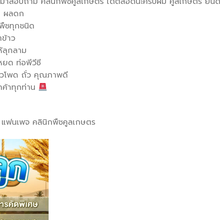
กมาสอบถาม คลินิกพืชคูลเกษตร ได้ตลอดนะครับผม คูลเกษตร ยินดีใ
าน ผลดก
พืชทุกชนิด
าข้าว
ห้ลุกลาม
ด ท่อพีวีซี
ข้าวโพด ถั่ว คุณภาพดี
กค้าทุกท่าน
ที่ แฟนเพจ คลินิกพืชคูลเกษตร