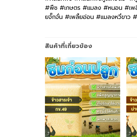
#พืช #เกษตร #แมลง #หนอน #เพลี้ย 
ยจั๊กจั่น #เพลี้ยอ่อน #แมลงหวี่ขา
สินค้าที่เกี่ยวข้อง