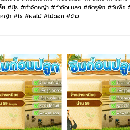
#ปุ๋ย #กำจัดหญ้า #กำจัดแมลง #ศัตรูพืช #วัชพืช #โ
ว #หญ้า #ไร #ผลไม้ #ไม้ดอก #ข้าว