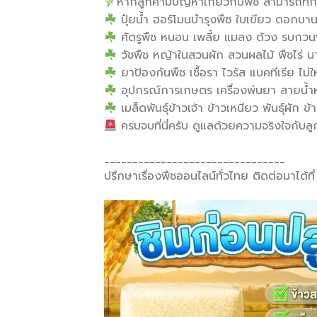
หากลูกค้ามีปัญหาเกี่ยวกับพืช สามารถทั
ปุ๋ยน้ำ ฮอร์โมนบำรุงพืช ใบเขียว ดอกบ
ศัตรูพืช หนอน เพลี้ย แมลง ด้วง รบกวน
วัชพืช หญ้าในสวนผัก สวนผลไม้ พืชไร่ น
ยาป้องกันพืช เชื้อรา ไวรัส แบคทีเรีย ไม่ใ
อุปกรณ์การเกษตร เครื่องพ่นยา สายน้ำหย
เมล็ดพันธุ์ข้าวเจ้า ข้าวเหนียว พันธุ์ผัก 
ครบจบที่นี่ครับ ดูแลด้วยความจริงใจกับลู
________________________________
ปรึกษาเรื่องพืชออนไลน์ทั่วไทย ติดต่อมาได้