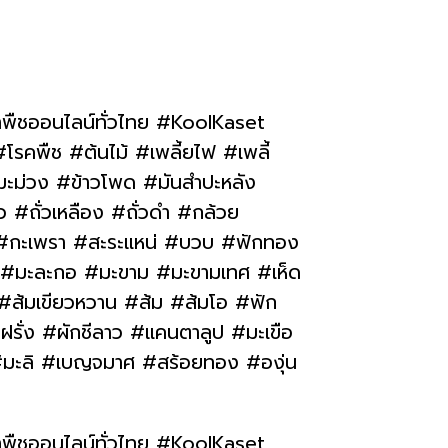
าพืชออนไลน์ทั่วไทย #KoolKaset
รคพืช #ต้นไม้ #เพลี้ยไฟ #เพลี้
#มะม่วง #ข้าวโพด #มันสำปะหลัง
ว #ถั่วเหลือง #ถั่วดำ #กล้วย
 #กะเพรา #สะระแหน่ #บวบ #ฟักทอง
่ #มะละกอ #มะขาม #มะขามเทศ #เห็ด
 #ส้มเขียวหวาน #ส้ม #ส้มโอ #ฟัก
ฝรั่ง #ผักชีลาว #แคนตาลูป #มะเขือ
 #มะลิ #เบญจมาศ #สร้อยทอง #องุ่น
าพืชออนไลน์ทั่วไทย #KoolKaset