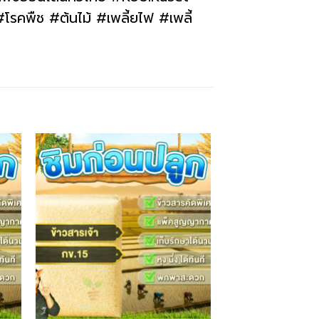
รคพืช #ต้นไม้ #เพลี้ยไฟ #เพลี้