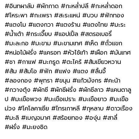
#อินทผาลัม #ผักกาด #กะหล่ำปลี #กะหล่ำดอก
#โหระพา #กะเพรา #สะระแหน่ #บวบ #ฟักทอง
#แตงโม #แตงกวา #แตงร้าน #แตงไทย #มะระ
#น้ำเต้า #กระเจี๊ยบ #แอปเปิ้ล #สตรอเบอรี่
#มะละกอ #มะขาม #มะขามเทศ #เห็ด #ถั่วแขก
#หน่อไม้ฝรั่ง #แครอท #หัวไช้เท้า #เผือก #มันเทศ
#ชา #กาแฟ #มะกรูด #ตะไคร้ #ส้มเขียวหวาน
#ส้ม #ส้มโอ #ฟัก #แฟง #แตง #ลิ้นจี้
#ลองกอง #พุทรา #ขนุน #แก้วมังกร #คะน้า
#กวางตุ้ง #ผักชี #ผักชีฝรั่ง #ผักชีลาว #แคนตาลู
ป #มะเขือพวง #มะเขือเปราะ #มะเขือยาว #มะเขือ
ม่วง #โคโลคาเซีย #ไทรเกาหลี #กุหลาบ #ดาวเรือง
#มะลิ #เบญจมาศ #สร้อยทอง #องุ่น #สาลี่
#ฝรั่ง #มะยงชิด