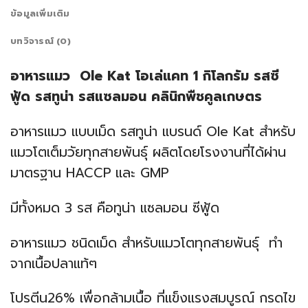
ข้อมูลเพิ่มเติม
บทวิจารณ์ (0)
อาหารแมว Ole Kat โอเล่แคท 1 กิโลกรัม รสซี
ฟู้ด รสทูน่า รสแซลมอน คลินิกพืชคูลเกษตร
อาหารแมว แบบเม็ด รสทูน่า แบรนด์ Ole Kat สำหรับ
แมวโตเต็มวัยทุกสายพันธุ์ ผลิตโดยโรงงานที่ได้ผ่าน
มาตรฐาน HACCP และ GMP
มีทั้งหมด 3 รส คือทูน่า แซลมอน ซีฟู้ด
อาหารแมว ชนิดเม็ด สำหรับแมวโตทุกสายพันธ์ุ ทำ
จากเนื้อปลาแท้ๆ
โปรตีน26% เพื่อกล้ามเนื้อ ที่แข็งแรงสมบูรณ์ กรดไข