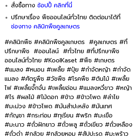
สั่งซื้อทาง
ช้
อปปี้ คลิก
ที่
นี่
ปรึกษาเรื่อง พืชออนไลน์ทั่วไทย ติดต่อมาได้ที่
ช่องทาง คลินิกพืชคูลเกษตร
#คลินิกพืช #คลินิกพืชคูลเกษตร #คูลเกษตร #ที่
ปรึกษาพืช #ออนไลน์ #ทั่วไทย #ที่ปรึกษาพืช
ออนไลน์ทั่วไทย #KoolKaset #พืช #เกษตร
#แมลง #หนอน #เพลี้ย #ปุ๋ย #กำจัดหญ้า #กำจัด
แมลง #ศัตรูพืช #วัชพืช #โรคพืช #ต้นไม้ #เพลี้ย
ไฟ #เพลี้ยจั๊กจั่น #เพลี้ยอ่อน #แมลงหวี่ขาว #หญ้า
#ไร #ผลไม้ #ไม้ดอก #ข้าว #ข้าวโพด #ลำไย
#มะม่วง #ข้าวโพด #มันสำปะหลัง #มันเทศ
#กัญชา #กระท่อม #ทุเรียน #พริก #มะเขือ
#มะนาว #ถั่วฝักยาว #ถั่วพลู #ถั่วเขียว #ถั่วเหลือง
#ถั่วดำ #กล้วย #กล้วยหอม #สัปปะรด #มะพร้าว