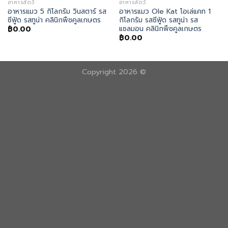
อาหารสัตว์
อาหารสัตว์
อาหารแมว 5 กิโลกรัม วินสตาร์ รส
อาหารแมว Ole Kat โอเล่แคท 1
ซีฟู้ด รสทูน่า คลินิกพืชคูลเกษตร
กิโลกรัม รสซีฟู้ด รสทูน่า รส
แซลมอน คลินิกพืชคูลเกษตร
฿
0.00
฿
0.00
Copyright 2026 ©