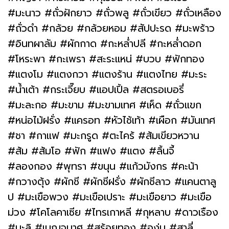
#มะนาว #ถั่วฝักยาว #ถั่วพลู #ถั่วเขียว #ถั่วเหลือง
#ถั่วดำ #กล้วย #กล้วยหอม #สัปปะรด #มะพร้าว
#อินทผาลัม #ผักกาด #กะหล่ำปลี #กะหล่ำดอก
#โหระพา #กะเพรา #สะระแหน่ #บวบ #ฟักทอง
#แตงโม #แตงกวา #แตงร้าน #แตงไทย #มะระ
#น้ำเต้า #กระเจี๊ยบ #แอปเปิ้ล #สตรอเบอรี่
#มะละกอ #มะขาม #มะขามเทศ #เห็ด #ถั่วแขก
#หน่อไม้ฝรั่ง #แครอท #หัวไช้เท้า #เผือก #มันเทศ
#ชา #กาแฟ #มะกรูด #ตะไคร้ #ส้มเขียวหวาน
#ส้ม #ส้มโอ #ฟัก #แฟง #แตง #ลิ้นจี้
#ลองกอง #พุทรา #ขนุน #แก้วมังกร #คะน้า
#กวางตุ้ง #ผักชี #ผักชีฝรั่ง #ผักชีลาว #แคนตาลู
ป #มะเขือพวง #มะเขือเปราะ #มะเขือยาว #มะเขือ
ม่วง #โคโลคาเซีย #ไทรเกาหลี #กุหลาบ #ดาวเรือง
#มะลิ #เบญจมาศ #สร้อยทอง #องุ่น #สาลี่