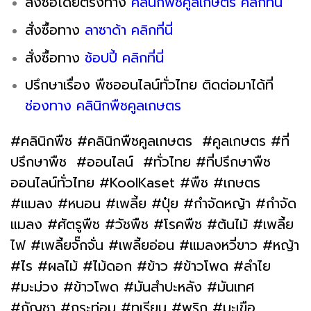
สั่งซื้อโดยตรงทาง
คลินิกพืชคูลเกษตร คลิกที่นี่
สั่งซื้อทาง
ลาซาด้า
ค
ลิ
ก
ที่นี่
สั่งซื้อทาง
ช้
อปปี้ คลิก
ที่
นี่
ปรึกษาเรื่อง พืชออนไลน์ทั่วไทย ติดต่อมาได้ที่
ช่องทาง คลินิกพืชคูลเกษตร
#คลินิกพืช #คลินิกพืชคูลเกษตร #คูลเกษตร #ที่
ปรึกษาพืช #ออนไลน์ #ทั่วไทย #ที่ปรึกษาพืช
ออนไลน์ทั่วไทย #KoolKaset #พืช #เกษตร
#แมลง #หนอน #เพลี้ย #ปุ๋ย #กำจัดหญ้า #กำจัด
แมลง #ศัตรูพืช #วัชพืช #โรคพืช #ต้นไม้ #เพลี้ย
ไฟ #เพลี้ยจั๊กจั่น #เพลี้ยอ่อน #แมลงหวี่ขาว #หญ้า
#ไร #ผลไม้ #ไม้ดอก #ข้าว #ข้าวโพด #ลำไย
#มะม่วง #ข้าวโพด #มันสำปะหลัง #มันเทศ
#กัญชา #กระท่อม #ทุเรียน #พริก #มะเขือ