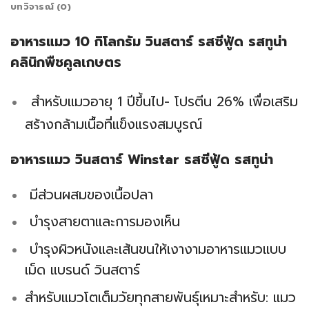
บทวิจารณ์ (0)
อาหารแมว 10 กิโลกรัม วินสตาร์ รสซีฟู้ด รสทูน่า
คลินิกพืชคูลเกษตร
สำหรับแมวอายุ 1 ปีขึ้นไป- โปรตีน 26% เพื่อเสริม
สร้างกล้ามเนื้อที่แข็งแรงสมบูรณ์
อาหารแมว วินสตาร์ Winstar รสซีฟู้ด รสทูน่า
มีส่วนผสมของเนื้อปลา
บำรุงสายตาและการมองเห็น
บำรุงผิวหนังและเส้นขนให้เงางามอาหารแมวแบบ
เม็ด แบรนด์ วินสตาร์
สำหรับแมวโตเต็มวัยทุกสายพันธุ์เหมาะสำหรับ: แมว