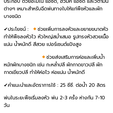
ประกอบ ด้วยอะมิโน แอชิด, ฮิวมิค แอชิด และวิตามิน
ต่างๆ เหมาะสำหรับฉีดพ่นทางใบให้แก่พืชหัวและผัก
บางชนิด
✔ประโยชน์ :
ช่วยเพิ่มการลงหัวและขยายขนาดหัว
ทำให้พืชลงหัวไว หัวใหญ่สม่ำเสมอ รูปทรงหัวสวยเนื้อ
แน่น น้ำหนักดี สีสวย เปอร์เซนต์แป้งสูง
ช่วยส่งเสริมการห่อและเพิ่มน้ำ
หนักผักบางชนิก เช่น กะหล่ำปลี ผักกาดขาวปลี ผัก
กาดเขียวปลี ทำให้ห่อไว ห่อแน่น น้ำหนักดี
✔คำแนะนำและอัตราการใช้ : 25 ซีซี. ต่อน้ำ 20 ลิตร
พ่นในระยะพืชเริ่มลงหัว พ่น 2-3 ครั้ง ห่างกัน 7-10
วัน