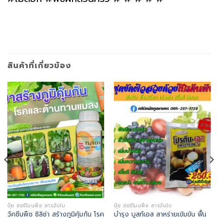
สินค้าที่เกี่ยวข้อง
ปุ๋ย ฮอร์โมนพืช สารจับใบ
ปุ๋ย ฮอร์โมนพืช สารจับใบ
วัคซีนพืช ซิลิซ่า สร้างภูมิคุ้มกัน โรค
บำรุง บูสท์เอส สาหร่ายเข้มข้น ฟื้น