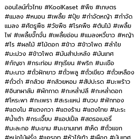
ออนไลน์ทั่วไทย #KoolKaset #พืช #เกษตร
#แมลง #หนอน #เพลี้ย #ปุ๋ย #กำจัดหญ้า #กำจัด
แมลง #ศัตรูพืช #วัชพืช #โรคพืช #ต้นไม้ #เพลี้ย
ไฟ #เพลี้ยจั๊กจั่น #เพลี้ยอ่อน #แมลงหวี่ขาว #หญ้า
#ไร #ผลไม้ #ไม้ดอก #ข้าว #ข้าวโพด #ลำไย
#มะม่วง #ข้าวโพด #มันสำปะหลัง #มันเทศ
#กัญชา #กระท่อม #ทุเรียน #พริก #มะเขือ
#มะนาว #ถั่วฝักยาว #ถั่วพลู #ถั่วเขียว #ถั่วเหลือง
#ถั่วดำ #กล้วย #กล้วยหอม #สัปปะรด #มะพร้าว
#อินทผาลัม #ผักกาด #กะหล่ำปลี #กะหล่ำดอก
#โหระพา #กะเพรา #สะระแหน่ #บวบ #ฟักทอง
#แตงโม #แตงกวา #แตงร้าน #แตงไทย #มะระ
#น้ำเต้า #กระเจี๊ยบ #แอปเปิ้ล #สตรอเบอรี่
#มะละกอ #มะขาม #มะขามเทศ #เห็ด #ถั่วแขก
#หน่อไม้ฝรั่ง #แครอท #หัวไช้เท้า #เผือก #มันเทศ