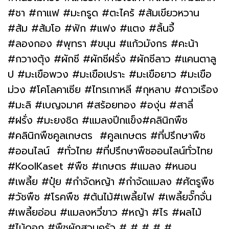
#ชา #กาแฟ #มะกรูด #ตะไคร้ #ส้มเขียวหวาน
#ส้ม #ส้มโอ #ฟัก #แฟง #แตง #ลิ้นจี้
#ลองกอง #พุทรา #ขนุน #แก้วมังกร #คะน้า
#กวางตุ้ง #ผักชี #ผักชีฝรั่ง #ผักชีลาว #แคนตาลู
ป #มะเขือพวง #มะเขือเปราะ #มะเขือยาว #มะเขือ
ม่วง #โคโลคาเซีย #ไทรเกาหลี #กุหลาบ #ดาวเรือง
#มะลิ #เบญจมาศ #สร้อยทอง #องุ่น #สาลี่
#ฝรั่ง #มะยงชิด #แมลงปีกแข็ง#คลินิกพืช
#คลินิกพืชคูลเกษตร #คูลเกษตร #ที่ปรึกษาพืช
#ออนไลน์ #ทั่วไทย #ที่ปรึกษาพืชออนไลน์ทั่วไทย
#KoolKaset #พืช #เกษตร #แมลง #หนอน
#เพลี้ย #ปุ๋ย #กำจัดหญ้า #กำจัดแมลง #ศัตรูพืช
#วัชพืช #โรคพืช #ต้นไม้#เพลี้ยไฟ #เพลี้ยจั๊กจั่น
#เพลี้ยอ่อน #แมลงหวี่ขาว #หญ้า #ไร #ผลไม้
#ไม้ดอก #พืชผักสวนครัว # # # # #