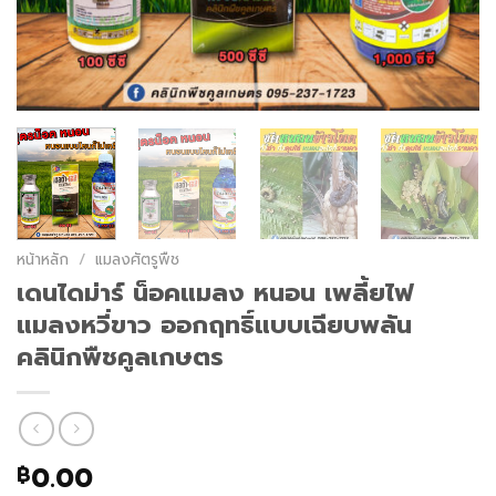
หน้าหลัก
/
แมลงศัตรูพืช
เดนไดม่าร์ น็อคแมลง หนอน เพลี้ยไฟ
แมลงหวี่ขาว ออกฤทธิ์แบบเฉียบพลัน
คลินิกพืชคูลเกษตร
0.00
฿