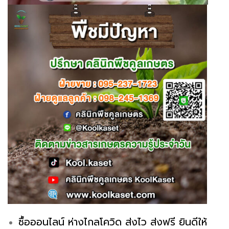
ซื้อออนไลน์ ห่างไกลโควิด ส่งไว ส่งฟรี ยินดีให้