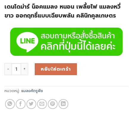
เดนไดม่าร์ น็อคแมลง หนอน เพลี้ยไฟ แมลงหวี่
ขาว ออกฤทธิ์แบบเฉียบพลัน คลินิกคูลเกษตร
หยิบใส่ตะกร้า
หมวดหมู่:
แมลงศัตรูพืช