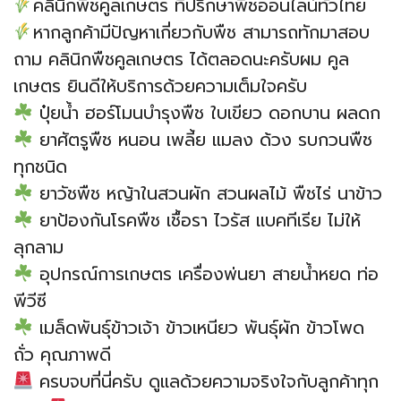
คลินิกพืชคูลเกษตร ที่ปรึกษาพืชออนไลน์ทั่วไทย
หากลูกค้ามีปัญหาเกี่ยวกับพืช สามารถทักมาสอบ
ถาม คลินิกพืชคูลเกษตร ได้ตลอดนะครับผม คูล
เกษตร ยินดีให้บริการด้วยความเต็มใจครับ
ปุ๋ยน้ำ ฮอร์โมนบำรุงพืช ใบเขียว ดอกบาน ผลดก
ยาศัตรูพืช หนอน เพลี้ย แมลง ด้วง รบกวนพืช
ทุกชนิด
ยาวัชพืช หญ้าในสวนผัก สวนผลไม้ พืชไร่ นาข้าว
ยาป้องกันโรคพืช เชื้อรา ไวรัส แบคทีเรีย ไม่ให้
ลุกลาม
อุปกรณ์การเกษตร เครื่องพ่นยา สายน้ำหยด ท่อ
พีวีซี
เมล็ดพันธุ์ข้าวเจ้า ข้าวเหนียว พันธุ์ผัก ข้าวโพด
ถั่ว คุณภาพดี
ครบจบที่นี่ครับ ดูแลด้วยความจริงใจกับลูกค้าทุก