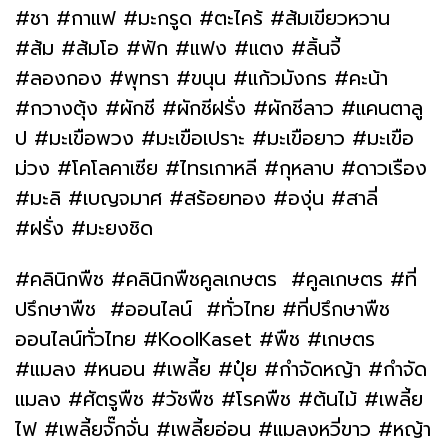
#ชา #กาแฟ #มะกรูด #ตะไคร้ #ส้มเขียวหวาน
#ส้ม #ส้มโอ #ฟัก #แฟง #แตง #ลิ้นจี้
#ลองกอง #พุทรา #ขนุน #แก้วมังกร #คะน้า
#กวางตุ้ง #ผักชี #ผักชีฝรั่ง #ผักชีลาว #แคนตาลู
ป #มะเขือพวง #มะเขือเปราะ #มะเขือยาว #มะเขือ
ม่วง #โคโลคาเซีย #ไทรเกาหลี #กุหลาบ #ดาวเรือง
#มะลิ #เบญจมาศ #สร้อยทอง #องุ่น #สาลี่
#ฝรั่ง #มะยงชิด
#คลินิกพืช #คลินิกพืชคูลเกษตร #คูลเกษตร #ที่
ปรึกษาพืช #ออนไลน์ #ทั่วไทย #ที่ปรึกษาพืช
ออนไลน์ทั่วไทย #KoolKaset #พืช #เกษตร
#แมลง #หนอน #เพลี้ย #ปุ๋ย #กำจัดหญ้า #กำจัด
แมลง #ศัตรูพืช #วัชพืช #โรคพืช #ต้นไม้ #เพลี้ย
ไฟ #เพลี้ยจั๊กจั่น #เพลี้ยอ่อน #แมลงหวี่ขาว #หญ้า