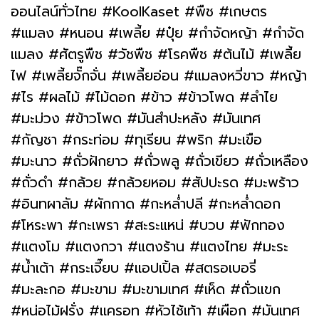
ออนไลน์ทั่วไทย #KoolKaset #พืช #เกษตร
#แมลง #หนอน #เพลี้ย #ปุ๋ย #กำจัดหญ้า #กำจัด
แมลง #ศัตรูพืช #วัชพืช #โรคพืช #ต้นไม้ #เพลี้ย
ไฟ #เพลี้ยจั๊กจั่น #เพลี้ยอ่อน #แมลงหวี่ขาว #หญ้า
#ไร #ผลไม้ #ไม้ดอก #ข้าว #ข้าวโพด #ลำไย
#มะม่วง #ข้าวโพด #มันสำปะหลัง #มันเทศ
#กัญชา #กระท่อม #ทุเรียน #พริก #มะเขือ
#มะนาว #ถั่วฝักยาว #ถั่วพลู #ถั่วเขียว #ถั่วเหลือง
#ถั่วดำ #กล้วย #กล้วยหอม #สัปปะรด #มะพร้าว
#อินทผาลัม #ผักกาด #กะหล่ำปลี #กะหล่ำดอก
#โหระพา #กะเพรา #สะระแหน่ #บวบ #ฟักทอง
#แตงโม #แตงกวา #แตงร้าน #แตงไทย #มะระ
#น้ำเต้า #กระเจี๊ยบ #แอปเปิ้ล #สตรอเบอรี่
#มะละกอ #มะขาม #มะขามเทศ #เห็ด #ถั่วแขก
#หน่อไม้ฝรั่ง #แครอท #หัวไช้เท้า #เผือก #มันเทศ