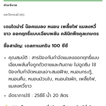
คำอธิบาย
บทวิจารณ์ (0)
เดนไดม่าร์ น็อคแมลง หนอน เพลี้ยไฟ แมลงหวี่
ขาว ออกฤทธิ์แบบเฉียบพลัน คลินิกพืชคูลเกษตร
ชื่อสามัญ: เดลทาเมทริน 100 ซีซี
คุณสมบัติ : สารป้องกันกำจัดแมลงออกฤทธิ์แบบ
เฉียบพลันทั้งถูกตัวตายและกินตาย ไม่ดูดซึม ใช้
ป้องกันกำจัดหนอนเจาะสมอฝ้าย, หนอนกระทู้,
หนอนคืบ, หนอนม้วนใบ, หนอนใยผัก, เพลี้ยไฟ,
แมลงหวี่ขาว
อัตราการใช้ : 25ซีซี น้ำ 20 ลิตร