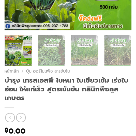
หน้าหลัก
/
ปุ๋ย ฮอร์โมนพืช สารจับใบ
บำรุง เทรสเอสพี ใบหนา ใบเขียวเข้ม เร่งใบ
อ่อน ให้แก่เร็ว สูตรเข้มข้น คลินิกพืชคูล
เกษตร
0.00
฿