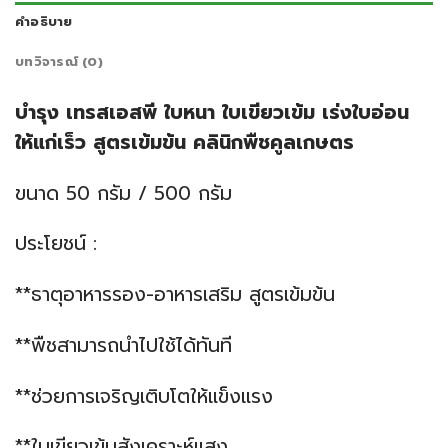
คำอธิบาย
บทวิจารณ์ (0)
บำรุง เทรสเอสพี ใบหนา ใบเขียวเข้ม เร่งใบอ่อน
ให้แก่เร็ว สูตรเข้มข้น คลินิกพืชคูลเกษตร
ขนาด 50 กรัม / 500 กรัม
ประโยชน์ :
**ธาตุอาหารรอง-อาหารเสริม สูตรเข้มข้น
**พืชสามารถนำไปใช้ได้ทันที
**ช่วยการเจริญเติบโตให้แข็งแรง
**ใบเขียวเข้มสังเคราะห์แสง