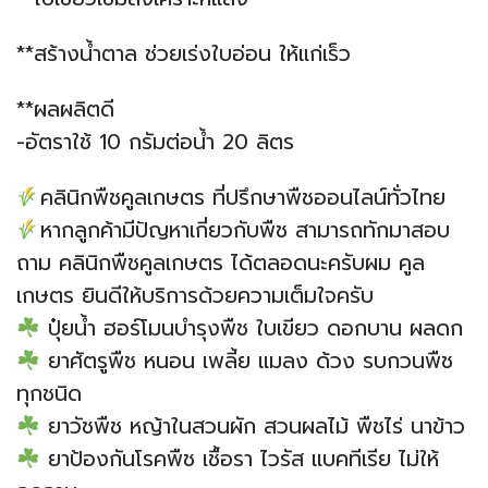
**สร้างน้ำตาล ช่วยเร่งใบอ่อน ให้แก่เร็ว
**ผลผลิตดี
-อัตราใช้ 10 กรัมต่อน้ำ 20 ลิตร
คลินิกพืชคูลเกษตร ที่ปรึกษาพืชออนไลน์ทั่วไทย
หากลูกค้ามีปัญหาเกี่ยวกับพืช สามารถทักมาสอบ
ถาม คลินิกพืชคูลเกษตร ได้ตลอดนะครับผม คูล
เกษตร ยินดีให้บริการด้วยความเต็มใจครับ
ปุ๋ยน้ำ ฮอร์โมนบำรุงพืช ใบเขียว ดอกบาน ผลดก
ยาศัตรูพืช หนอน เพลี้ย แมลง ด้วง รบกวนพืช
ทุกชนิด
ยาวัชพืช หญ้าในสวนผัก สวนผลไม้ พืชไร่ นาข้าว
ยาป้องกันโรคพืช เชื้อรา ไวรัส แบคทีเรีย ไม่ให้