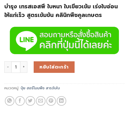
บำรุง เทรสเอสพี ใบหนา ใบเขียวเข้ม เร่งใบอ่อน
ให้แก่เร็ว สูตรเข้มข้น คลินิกพืชคูลเกษตร
หยิบใส่ตะกร้า
หมวดหมู่:
ปุ๋ย ฮอร์โมนพืช สารจับใบ