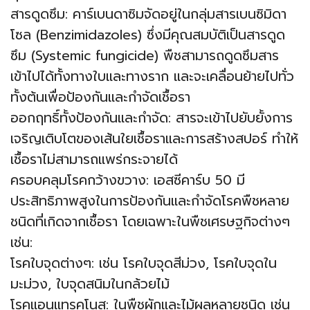
สารดูดซึม: คาร์เบนดาซิมจัดอยู่ในกลุ่มสารเบนซิมิดา
โซล (Benzimidazoles) ซึ่งมีคุณสมบัติเป็นสารดูด
ซึม (Systemic fungicide) พืชสามารถดูดซึมสาร
เข้าไปได้ทั้งทางใบและทางราก และจะเคลื่อนย้ายไปทั่ว
ทั้งต้นเพื่อป้องกันและกำจัดเชื้อรา
ออกฤทธิ์ทั้งป้องกันและกำจัด: สารจะเข้าไปยับยั้งการ
เจริญเติบโตของเส้นใยเชื้อราและการสร้างสปอร์ ทำให้
เชื้อราไม่สามารถแพร่กระจายได้
ครอบคลุมโรคกว้างขวาง: เอสซีคาร์บ 50 มี
ประสิทธิภาพสูงในการป้องกันและกำจัดโรคพืชหลาย
ชนิดที่เกิดจากเชื้อรา โดยเฉพาะในพืชเศรษฐกิจต่างๆ
เช่น:
โรคใบจุดต่างๆ: เช่น โรคใบจุดสีม่วง, โรคใบจุดใน
มะม่วง, ใบจุดสนิมในกล้วยไม้
โรคแอนแทรคโนส: ในพืชผักและไม้ผลหลายชนิด เช่น