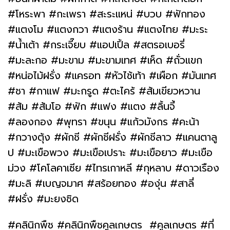
#โหระพา #กะเพรา #สะระแหน่ #บวบ #ฟักทอง
#แตงโม #แตงกวา #แตงร้าน #แตงไทย #มะระ
#น้ำเต้า #กระเจี๊ยบ #แอปเปิ้ล #สตรอเบอรี่
#มะละกอ #มะขาม #มะขามเทศ #เห็ด #ถั่วแขก
#หน่อไม้ฝรั่ง #แครอท #หัวไช้เท้า #เผือก #มันเทศ
#ชา #กาแฟ #มะกรูด #ตะไคร้ #ส้มเขียวหวาน
#ส้ม #ส้มโอ #ฟัก #แฟง #แตง #ลิ้นจี้
#ลองกอง #พุทรา #ขนุน #แก้วมังกร #คะน้า
#กวางตุ้ง #ผักชี #ผักชีฝรั่ง #ผักชีลาว #แคนตาลู
ป #มะเขือพวง #มะเขือเปราะ #มะเขือยาว #มะเขือ
ม่วง #โคโลคาเซีย #ไทรเกาหลี #กุหลาบ #ดาวเรือง
#มะลิ #เบญจมาศ #สร้อยทอง #องุ่น #สาลี่
#ฝรั่ง #มะยงชิด
#คลินิกพืช #คลินิกพืชคูลเกษตร #คูลเกษตร #ที่