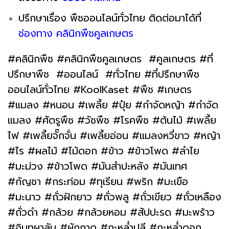
ปรึกษาเรื่อง พืชออนไลน์ทั่วไทย ติดต่อมาได้ที่
ช่องทาง คลินิกพืชคูลเกษตร
#คลินิกพืช #คลินิกพืชคูลเกษตร #คูลเกษตร #ที่
ปรึกษาพืช #ออนไลน์ #ทั่วไทย #ที่ปรึกษาพืช
ออนไลน์ทั่วไทย #KoolKaset #พืช #เกษตร
#แมลง #หนอน #เพลี้ย #ปุ๋ย #กำจัดหญ้า #กำจัด
แมลง #ศัตรูพืช #วัชพืช #โรคพืช #ต้นไม้ #เพลี้ย
ไฟ #เพลี้ยจั๊กจั่น #เพลี้ยอ่อน #แมลงหวี่ขาว #หญ้า
#ไร #ผลไม้ #ไม้ดอก #ข้าว #ข้าวโพด #ลำไย
#มะม่วง #ข้าวโพด #มันสำปะหลัง #มันเทศ
#กัญชา #กระท่อม #ทุเรียน #พริก #มะเขือ
#มะนาว #ถั่วฝักยาว #ถั่วพลู #ถั่วเขียว #ถั่วเหลือง
#ถั่วดำ #กล้วย #กล้วยหอม #สัปปะรด #มะพร้าว
#อินทผาลัม #ผักกาด #กะหล่ำปลี #กะหล่ำดอก