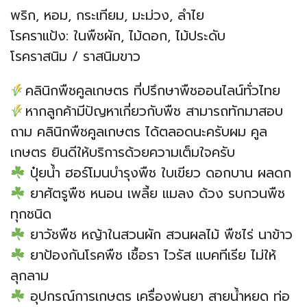
พริก, หอม, กระเทียม, มะม่วง, ลำไย
โรคราแป้ง: ในพืชผัก, ไม้ดอก, ไม้ประดับ
โรคราสนิม / ราสนิมขาว
คลินิกพืชคูลเกษตร ที่ปรึกษาพืชออนไลน์ทั่วไทย
หากลูกค้ามีปัญหาเกี่ยวกับพืช สามารถทักมาสอบ
ถาม คลินิกพืชคูลเกษตร ได้ตลอดนะครับผม คูล
เกษตร ยินดีให้บริการด้วยความเต็มใจครับ
ปุ๋ยน้ำ ฮอร์โมนบำรุงพืช ใบเขียว ดอกบาน ผลดก
ยาศัตรูพืช หนอน เพลี้ย แมลง ด้วง รบกวนพืช
ทุกชนิด
ยาวัชพืช หญ้าในสวนผัก สวนผลไม้ พืชไร่ นาข้าว
ยาป้องกันโรคพืช เชื้อรา ไวรัส แบคทีเรีย ไม่ให้
ลุกลาม
อุปกรณ์การเกษตร เครื่องพ่นยา สายน้ำหยด ท่อ