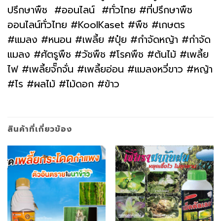
ปรึกษาพืช #ออนไลน์ #ทั่วไทย #ที่ปรึกษาพืช
ออนไลน์ทั่วไทย #KoolKaset #พืช #เกษตร
#แมลง #หนอน #เพลี้ย #ปุ๋ย #กำจัดหญ้า #กำจัด
แมลง #ศัตรูพืช #วัชพืช #โรคพืช #ต้นไม้ #เพลี้ย
ไฟ #เพลี้ยจั๊กจั่น #เพลี้ยอ่อน #แมลงหวี่ขาว #หญ้า
#ไร #ผลไม้ #ไม้ดอก #ข้าว
สินค้าที่เกี่ยวข้อง