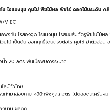
น ไรแมงมุม คุมไข่ พืชไม้ผล พืชไร่ ดอกไม้ประดับ คล
% W/V EC
อฟริกัน ไรสองจุด ไรแมงมุม ไรสนิมส้มศัตรูพืชในไม้ผล พื
้วยไม้ เป็นต้น ออกฤทธิ์โดยตรงต่อไร คุมไข่ ฆ่าตัวอ่อน 
ต่อน้ำ 20 ลิตร พ่นเมื่อพบการระบาด
ไลน์ทั่วไทย
มารถทักมาสอบถาม คลินิกพืชคูลเกษตร ได้ตลอดนะครับผม 
ว ดอกบาน ผลดก