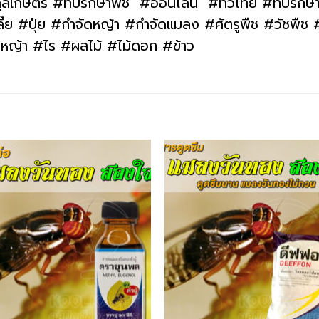
ูลเกษตร #ที่ปรึกษาพืช #ออนไลน์ #ทั่วไทย #ที่ปรึกษ
#ปุ๋ย #กำจัดหญ้า #กำจัดแมลง #ศัตรูพืช #วัชพืช #โ
ว #หญ้า #ไร #ผลไม้ #ไม้ดอก #ข้าว