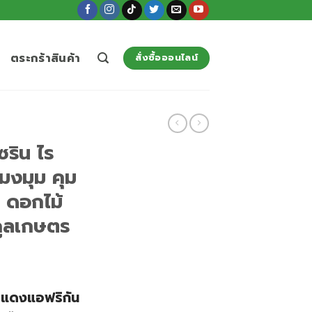
ตระกร้าสินค้า
สั่งซื้อออนไลน์
ริน ไร
มงมุม คุม
่ ดอกไม้
คูลเกษตร
รแดงแอฟริกัน