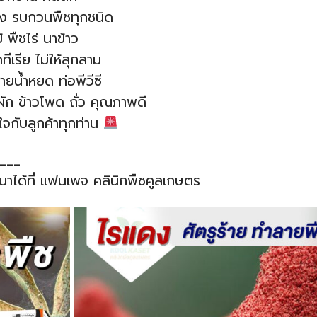
วง รบกวนพืชทุกชนิด
พืชไร่ นาข้าว
ีเรีย ไม่ให้ลุกลาม
ยน้ำหยด ท่อพีวีซี
ุ์ผัก ข้าวโพด ถั่ว คุณภาพดี
ใจกับลูกค้าทุกท่าน
___
อมาได้ที่ แฟนเพจ คลินิกพืชคูลเกษตร