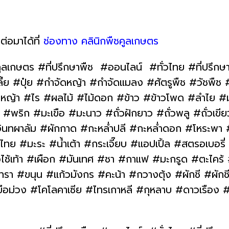
ต่อมาได้ที่
ช่องทาง คลินิกพืชคูลเกษตร
ูลเกษตร #ที่ปรึกษาพืช #ออนไลน์ #ทั่วไทย #ที่ปรึกษ
#ปุ๋ย #กำจัดหญ้า #กำจัดแมลง #ศัตรูพืช #วัชพืช #โ
าว #หญ้า #ไร #ผลไม้ #ไม้ดอก #ข้าว #ข้าวโพด #ลำไย 
พริก #มะเขือ #มะนาว #ถั่วฝักยาว #ถั่วพลู #ถั่วเขีย
ินทผาลัม #ผักกาด #กะหล่ำปลี #กะหล่ำดอก #โหระพา
 #มะระ #น้ำเต้า #กระเจี๊ยบ #แอปเปิ้ล #สตรอเบอรี
วไช้เท้า #เผือก #มันเทศ #ชา #กาแฟ #มะกรูด #ตะไคร้
า #ขนุน #แก้วมังกร #คะน้า #กวางตุ้ง #ผักชี #ผักชี
ขือม่วง #โคโลคาเซีย #ไทรเกาหลี #กุหลาบ #ดาวเรือง