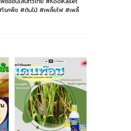
าพืชออนไลน์ทั่วไทย #KoolKaset
รคพืช #ต้นไม้ #เพลี้ยไฟ #เพลี้