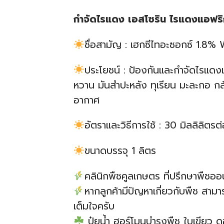
กำจัดไรแดง เอสโซริน ไรแดงแอฟริกั
ชื่อสามัญ : เฮกซีไทอะซอกซ์ 1.8
ประโยชน์ : ป้องกันและกำจัดไรแดงแ
หวาน มันสำปะหลัง ทุเรียน มะละกอ กล
อากาศ
อัตราและวิธีการใช้ : 30 มิลลิลิตร
ขนาดบรรจุ 1 ลิตร
คลินิกพืชคูลเกษตร ที่ปรึกษาพืชออน
หากลูกค้ามีปัญหาเกี่ยวกับพืช สา
เต็มใจครับ
ปุ๋ยน้ำ ฮอร์โมนบำรุงพืช ใบเขีย