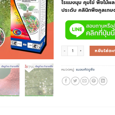
ไรแมงมุม คุมไข่ พืชไม้ผล
ประดับ คลินิกพืชคูลเกษ
หยิบใส่ตะก
หมวดหมู่:
แมลงศัตรูพืช