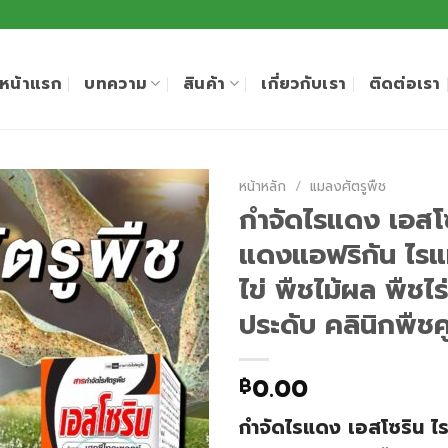
หน้าแรก
บทความ
สินค้า
เกี่ยวกับเรา
ติดต่อเรา
หน้าหลัก
/
แมลงศัตรูพืช
กำจัดไรแดง เอสโซ
แดงแอฟริกัน ไรแ
ไข่ พืชไม้ผล พืชไร
ประดับ คลินิกพืช
0.00
฿
กำจัดไรแดง เอสโซริน ไ