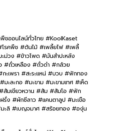
าพืชออนไลน์ทั่วไทย #KoolKaset
รคพืช #ต้นไม้ #เพลี้ยไฟ #เพลี้
#มะม่วง #ข้าวโพด #มันสำปะหลัง
ว #ถั่วเหลือง #ถั่วดำ #กล้วย
 #กะเพรา #สะระแหน่ #บวบ #ฟักทอง
่ #มะละกอ #มะขาม #มะขามเทศ #เห็ด
 #ส้มเขียวหวาน #ส้ม #ส้มโอ #ฟัก
ฝรั่ง #ผักชีลาว #แคนตาลูป #มะเขือ
 #มะลิ #เบญจมาศ #สร้อยทอง #องุ่น