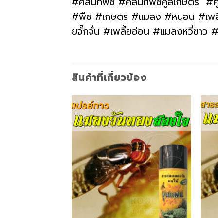
#คลินิกพืช #คลินิกพืชคูลเกษตร #ค
#พืช #เกษตร #แมลง #หนอน #เพลี้ย 
ยจั๊กจั่น #เพลี้ยอ่อน #แมลงหวี่ขา
สินค้าที่เกี่ยวข้อง