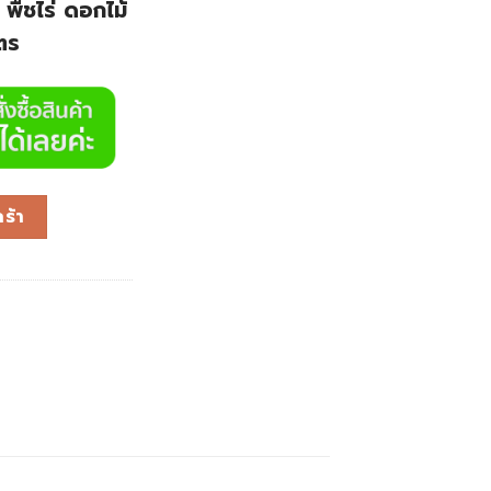
 พืชไร่ ดอกไม้
ตร
ร้า