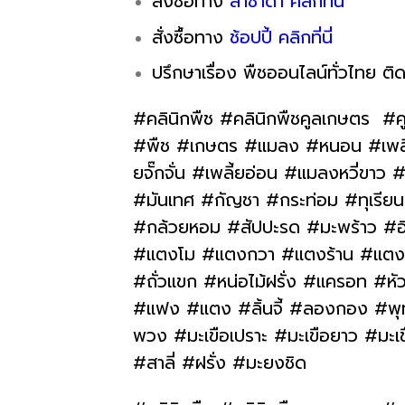
สั่งซื้อทาง
ลาซาด้า คลิกที่นี่
สั่งซื้อทาง
ช้อปปี้ คลิกที่นี่
ปรึกษาเรื่อง พืชออนไลน์ทั่วไทย ติด
#คลินิกพืช #คลินิกพืชคูลเกษตร #ค
#พืช #เกษตร #แมลง #หนอน #เพลี้ย 
ยจั๊กจั่น #เพลี้ยอ่อน #แมลงหวี่ข
#มันเทศ #กัญชา #กระท่อม #ทุเรียน #
#กล้วยหอม #สัปปะรด #มะพร้าว #อ
#แตงโม #แตงกวา #แตงร้าน #แตงไทย
#ถั่วแขก #หน่อไม้ฝรั่ง #แครอท #หั
#แฟง #แตง #ลิ้นจี้ #ลองกอง #พุทร
พวง #มะเขือเปราะ #มะเขือยาว #มะเ
#สาลี่ #ฝรั่ง #มะยงชิด